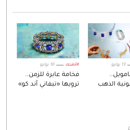
13 يوليو
10 يوليو
#أناقتك
مويل..
فخامة عابرة للزمن..
نية الذهب
ترويها «تيفاني آند كو»
تتألق في
في باريس
يرا الفرنسية»