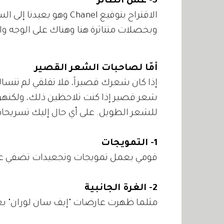
5- عش الطائر
الاقتراح بتوقيع Chanel 
وبخصلات متناثرة هنا وهناك على الوجه والع
أمّا لصاحبات الشعر القصير
إذا كان شعرك قصيراً، فلا تقلقي لم تن
شعر قصير إذا كنت تلاحظين ذلك، ولكن
للشعر الطويل. على أي حال إليك تسريحات خاص
1- التمويجات
قومي بعمل تمويجات وتجعيدات تضفي علي
2- الغرة الجانبية
مثلما ظهرت عارضات "إيف سان لوران" بغرة جانب