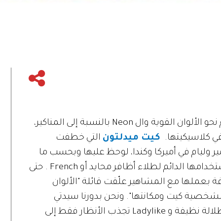
في حين تتّجه صيحات الجمال هذا الموسم نحو الألوان القوية وال Neon بالنسبة إلى المناكير،
في كلاسيكيتها.
كيت ميدلتون
التي خطفت
ير وليام في أميركا وكندا، لوحظ عليها وبحسب ما
ورد عن لسان مدمني الجمال في العالم استخدامها الدائم لطلاء أظافر محايد أو French . حتى
بعملها مع المشاهير علّقت قائلة "الألوان
 لشخصية كيت ومكانتها". ونحن بدورنا سيدتي
ننصحكِ باعتمادها إذا كنتِ تطمحين إلى إطلالة نظيفة و Ladylike تجذب الأنظار فقط إلى