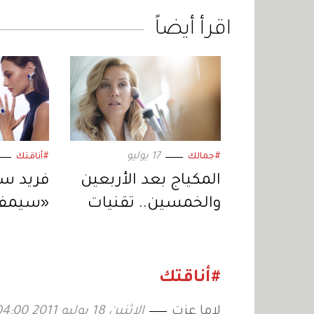
اقرأ أيضاً
17 يوليو
#جمالك
#أناقتك
المكياج بعد الأربعين
فريد سا
والخمسين.. تقنيات
«سيمفو
تعزز الجمال الطبيعي
والنور» 
«الريفي
#أناقتك
لاما عزت
الإثنين 18 يوليو 2011 04:00