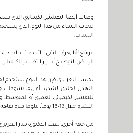
فقط.
وهناك أيضاً التقشثير الكيماوي الذي تس
لتخاف النساء من هذا النوع، الذي يستخدم
الشباب.
موقع "أنا زهرة " التقى بالأخصائية الجلدي
الرياض، لتوضيح أسرار التقشير الكيميائي.
بحسب العزيزي فإن هذا النوع يستخدم لحل
التهدل الجلدي الشديد، أو ربما تشوهات ج
البشرة خلال 12-18 يوماً، تتلوها فترة نقاهة لعدة أسابيع قبل عودة الجلد الى شكله الطبيعي.
من جهة أخرى، تلفت الدكتورة منار العزيزي 