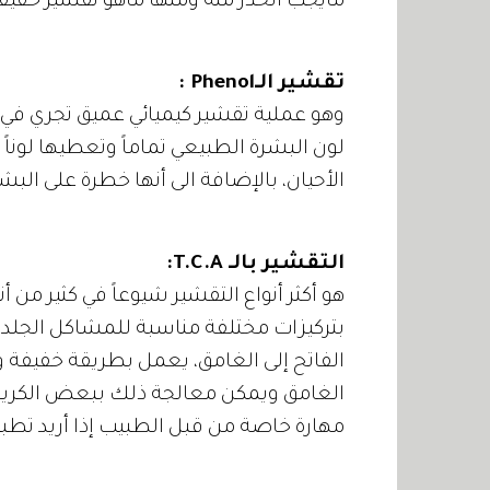
مايجب الحذر منه ومنها ماهو تقشير خفيف
تقشير الـPhenol :
وهو عملية تقشير كيميائي عميق تجري في ب
لون البشرة الطبيعي تماماً وتعطيها لونا
الأحيان، بالإضافة الى أنها خطرة على البشر
التقشير بالـ T.C.A:
هو أكثر أنواع التقشير شيوعاً في كثير من
بتركيزات مختلفة مناسبة للمشاكل الجلدية
الفاتح إلى الغامق، يعمل بطريقة خفيفة و
الغامق ويمكن معالجة ذلك ببعض الكري
مهارة خاصة من قبل الطبيب إذا أريد تطب