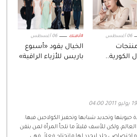
06 أغسطس
06 أغسطس
#أناقتك
نتجات
الخيال يقود «أسبوع
ل الكورية..
باريس للأزياء الراقية»
يلي مؤثر
ة حيويتها وتجديد شبابها وتحفيز الكولاجين فيها.
عالم، ولكن للأسف قليلاً ما تلجأ المرأة لمن يتقن
و اختصاصي جلد ليحدد لها ماتحتاج فعلاً. فهي