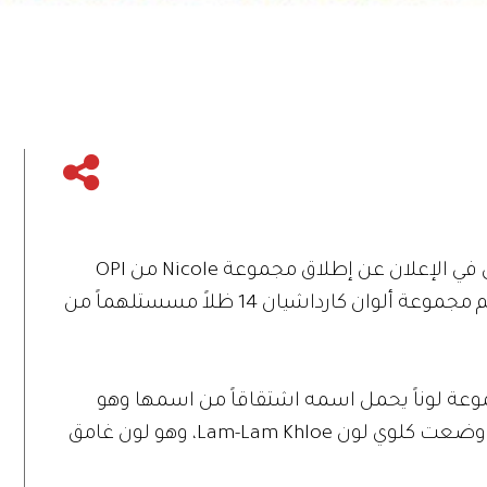
ساعدت النجمتان كلوي وكورتني كارداشيان في الإعلان عن إطلاق مجموعة Nicole من OPI
الأسبوع الماضي في مدينة نيويورك. وتضم مجموعة ألوان كارداشيان 14 ظلاً مسستلهماً من
ة لوناً يحمل اسمه اشتقاقاً من اسمها وهو
Kourt Red-y وهو لون مرجاني غامق. بينما وضعت كلوي لون Lam-Lam Khloe، وهو لون غامق