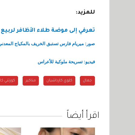
للمزيد:
تعرفي إلى موضة طلاء الأظافر لربيع 2011
صور: ميريام فارس تستبق الخريف بالمكياج المعدني
فيديو: تسريحة ملوكية للأعراس
جمال
كلوي كارداشيان
مناكير
كورتني كا
اقرأ أيضاً