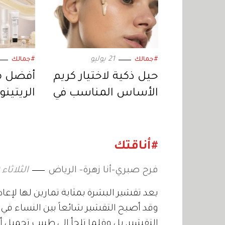
21 يوليو
#جمالك
#جمالك
حيل ذكية لاختيار كريم
أفضل م
الأساس المناسب في
الريتينو
الصيف
لروتين ل
#أناقتك
فرح صبري-أنا زهرة- الرياض
الثلاثاء 19 يوليو 2011 04:00
يعد تقشير البشرة بمثابة تمارين لها لإعاد
وقد أصبح التقشير شائعاً بين النساء في ال
التقشير، بل وقلما تلجأ إلى طبيب تجميل أ