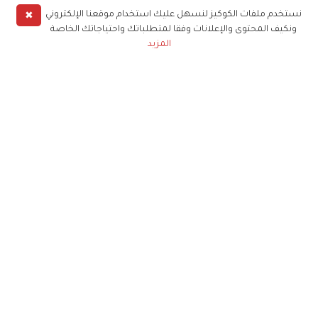
✖
نستخدم ملفات الكوكيز لنسهل عليك استخدام موقعنا الإلكتروني
ونكيف المحتوى والإعلانات وفقا لمتطلباتك واحتياجاتك الخاصة
المزيد
حملوا تطبيق
زهرة الخليج
الاشتراك للحصول على ملخص أسبوعي على بريدك
الإلكتروني