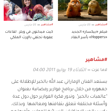
#مشاهير
#مشاهير
05 مارس
05 مارس
فيلم «بيكسار» الجديد
كيت ميدلتون في ويلز.. لقاءات
«Hoppers» يأسر النقاد
عفوية تحتفي بالإرث الملكي
بعالمه.. وشخصياته المميزة
#مشاهير
لاما عزت
الثلاثاء 19 يوليو 2011 04:00
يستعد الفنان الإماراتي عبد الله بالخير للإطلالة على
جمهوره من خلال برنامج فوازير رمضانية بعنوان
"عالميات بالخير". وتدور فكرة الفوازير حول دول عدة
وأسئلة مختلفة تتعلق بثقافتها ومعالمها. وبذلك،