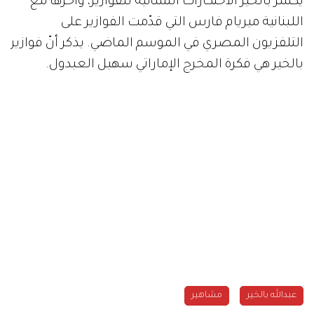
يكسر بالخير الاحتكارات النسائية للفوازير، وآخرها مع
اللبنانية ميريام فارس التي قدّمت الفوازير على
التلفزيون المصري في الموسم الماضي. يذكر أنّ فوازير
بالخير هي فكرة المخرج الإماراتي سهيل العبدول.
عبدالله بالخير
مشاهير