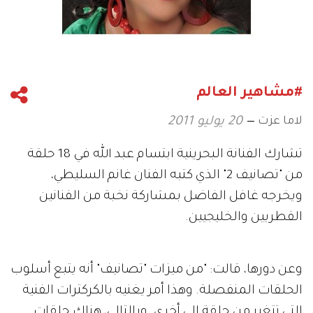
#مشاهير العالم
لاما عزت
20 يوليو 2011
تشارك الفنانة البحرينية ابتسام عبد الله في 18 حلقة
من "تصانيف 2" الذي كتبه الفنان غانم السليطي،
ويخرجه غافل الفاضل بمشاركة نخبة من الفنانين
القطريين والخليجيين.
وعن دورها، قالت: "من ميزات "تصانيف" أنه يتبع أسلوب
الحلقات المنفصلة. وهذا أمر يغنيه بالكركترات الفنية
التي تتغير من حلقة إلى أخرى. وبالتالي، هناك حلقات