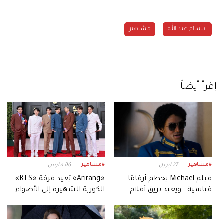
ابتسام عبد الله
مشاهير
إقرأ أيضاً
#مشاهير
#مشاهير
27 ابريل
06 مارس
فيلم Michael يحطم أرقامًا
«Arirang» يُعيد فرقة «BTS»
قياسية.. ويعيد بريق أفلام
الكورية الشهيرة إلى الأضواء
السيرة الموسيقية