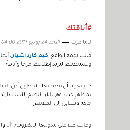
«التوت
صيف 2026
#أناقتك
لاما عزت
الأحد 24 يوليو 2011 04:00
قالت نجمة الواقع
كيم كارداشيان
أنها
وتستخدمها لتزيد إطلالتها مرحاً وأناقةً.
كيم تعرف أن معجبيها يلاحظون أدق التفا
بمظهرٍ جديد وهي الآن تنصح النساء بارتد
حركة وستايل إلى الملابس.
وقالت كيم على مدونتها الإلكترونية: "أنا و