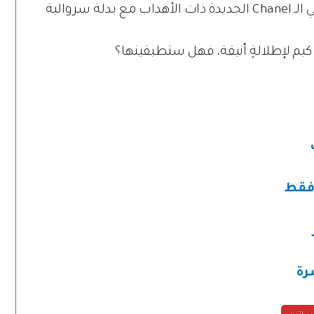
ذهبت إلى عيد ميلاد فيرا وانغ حملت حقيبتي الـ Chanel الجديدة ذات الأهداب مع بدلة سروالية
يم لإطلالةٍ أنيقة، فهل ستطبقينها؟
رة