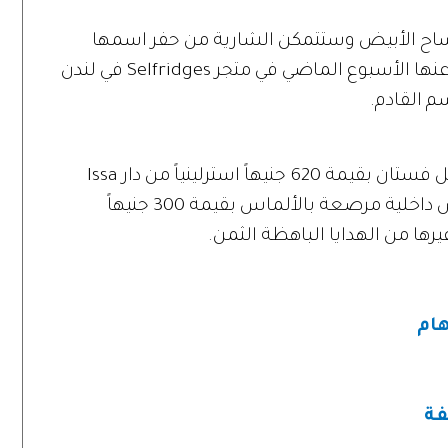
ساح الأبيض وستتمكن الشارية من حفر اسمها
عليها أو أي رسالةٍ شخصية. وتم الكشف عنها الأسبوع الماضي في متجر Selfridges في لندن
 القادم.
وضم هذا المعرض قطعاً أخرى مميزة مثل فستان بقيمة 620 جنيهاً استرلينياً من دار Issa
المفضل لدى كيت ميدلتون وكذلك ملابس داخلية مرصعة بالألماس بقيمة 300 جنيهاً
هام
فة