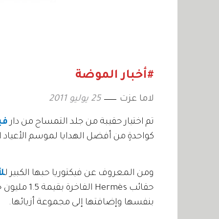
#أخبار الموضة
لاما عزت
25 يوليو 2011
تم اختيار حقيبة من جلد التمساح من دار
في
كواحدةٍ من أفضل الهدايا لموسم الأعياد ا
ومن المعروف عن فيكتوريا حبها الكبير ل
ل
حقائب Hermès الفاخرة بقيمة 1.5 مليون جنيهاً استرلينياً. ومؤخراً بدأت بتصميم
بنفسها وإضافتها إلى مجموعة أزيائها.