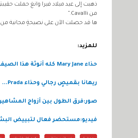
من Cavalli."
ها قد حصلت الآن على نصيحةٍ مجانية من ك
للمزيد:
حذاء Mary Jane كله أنوثة هذا الصيف
ريهانا بقميصٍ رجالي وحذاء Prada... فقط
صور:فرق الطول بين أزواج المشاهير
فيديو:مستحضر فعال لتبييض البش