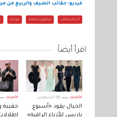
فيديو: حقائب الصيف والربيع من ميرن
أحذية وحقائب
فيكتوريا بيكهام
موضة
م
اقرأ أيضاً
06 أغسطس
#أناقتك
#أناقتك
الخيال يقود «أسبوع
حقيبة و
باريس للأزياء الراقية»
إطلالات