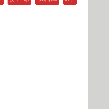
موضة
فساتين وتنانير
كيم كارداشيان
ف