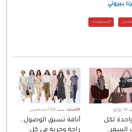
ا بيروتي
لابس
اكسسوارات
16 يوليو
04 أغسطس
#أناقتك
احدة لكل
أناقة تسبق الوصول..
 السفر..
راحة وحرية في كل