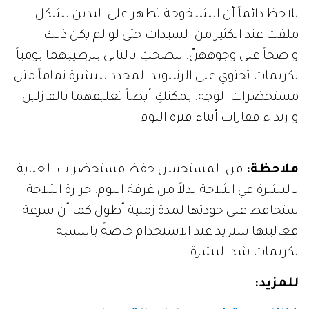
نلاحظ دائماً أن الشيخوخة تظهر على اليدين بشكل
ملفت عند الكثير من السيدات حتى لو لم يكن ذلك
واضحاً على وجوههنّ. ننصحكِ بالتالي بترطيبهما يومياً
بكريمات تحتوي على الرتينويد المجدد للبشرة تماماً مثل
مستحضرات الوجه. يمكنكِ أيضاً تغليفهما بالفازلين
وارتداء قفازات أثناء فترة النوم.
ملاحظة:
من المستحسن حفظ مستحضرات العناية
بالبشرة في الثلاجة بدلاً من غرفة النوم. حرارة الثلاجة
ستحافظ على جودتها لمدة زمنية أطول كما أن سرعة
فعاليتها ستزيد عند الاستخدام خاصةً بالنسبة
لكريمات شد البشرة.
للمزيد
: