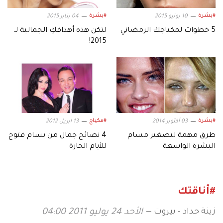
#بشرة
#بشرة
10 يونيو 2015
04 يناير 2015
5 خطوات لمكياجك الرمضاني
لتكن هذه أهدافكِ الجمالية لـ
2015!
#بشرة
#مكياج
03 أكتوبر 2014
13 ابريل 2012
طرق مهمة لتصغير مسام
4 نصائح جمال من بسام فتوح
البشرة الواسعة
للأيام الحارة
#أناقتك
زينة حداد - بيروت
الأحد 24 يوليو 2011 04:00