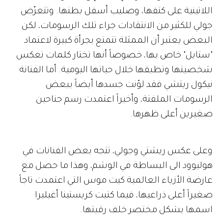
اللاتينية على كتفها، وصليب أسفل بطنها. وتتعرّض
جولي للكثير من الانتقادات جراء تلك الرسومات، لكن
البعض يعتبر أن الممثلة تتمتع بجرأة كبيرة لاعتماد
"ستايل" خاص بها، خصوصاً أنها تختار كلمات تعكس
شخصيتها وتطبقها خلال حياتها اليومية. أما الفنانة
نيكول ريتشي فقد لوّنت جسدها أيضاً ببعض
الرسومات الملفتة، وأخيراً اعتمدت رسم جناحين
صغيرين أعلى ظهرها.
وعلى عكس ريشتي وجولي، تتجه بعض الفنانات في
هوليوود الى البساطة في الوشم، وهذا ما حصل مع
عارضة الأزياء العالمية كيت موس التي اعتمدت تاجاً
صغيراً أعلى ذراعيها، فيما كتبت كريستينا أغيليرا
اسمها بشكل مختصر خلف رقبتها.