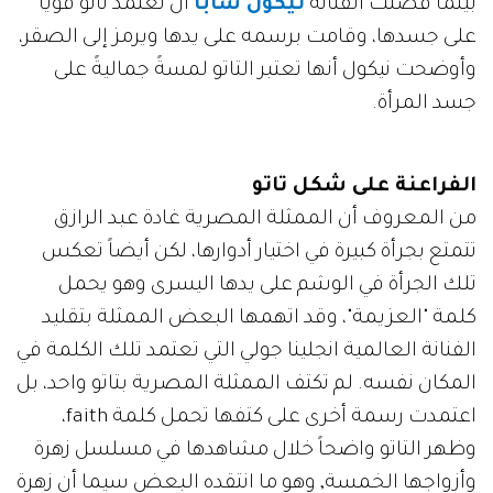
بينما فضلت الفنانة
نيكول سابا
أن تعتمد تاتو قوياً
على جسدها، وقامت برسمه على يدها ويرمز إلى الصقر،
وأوضحت نيكول أنها تعتبر التاتو لمسةً جماليةً على
جسد المرأة.
الفراعنة على شكل تاتو
من المعروف أن الممثلة المصرية غادة عبد الرازق
تتمتع بجرأة كبيرة في اختيار أدوارها، لكن أيضاً تعكس
تلك الجرأة في الوشم على يدها اليسرى وهو يحمل
كلمة "العزيمة"، وقد اتهمها البعض الممثلة بتقليد
الفنانة العالمية انجلينا جولي التي تعتمد تلك الكلمة في
المكان نفسه. لم تكتف الممثلة المصرية بتاتو واحد، بل
اعتمدت رسمة أخرى على كتفها تحمل كلمة faith،
وظهر التاتو واضحاً خلال مشاهدها في مسلسل زهرة
وأزواجها الخمسة, وهو ما انتقده البعض سيما أن زهرة