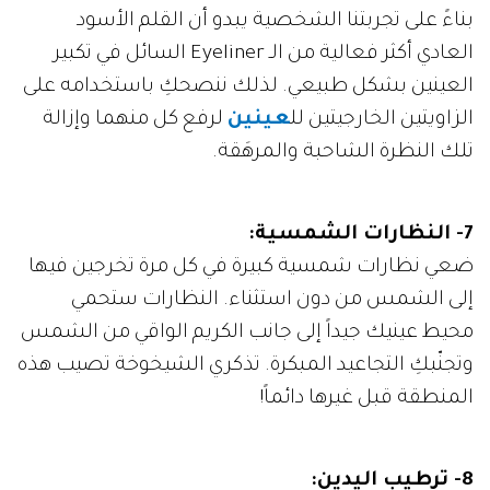
بناءً على تجربتنا الشخصية يبدو أن القلم الأسود
العادي أكثر فعالية من الـ Eyeliner السائل في تكبير
العينين بشكل طبيعي. لذلك ننصحكِ باستخدامه على
الزاويتين الخارجيتين لل
عينين
لرفع كل منهما وإزالة
تلك النظرة الشاحبة والمرهَقة.
7- النظارات الشمسية:
ضعي نظارات شمسية كبيرة في كل مرة تخرجين فيها
إلى الشمس من دون استثناء. النظارات ستحمي
محيط عينيك جيداً إلى جانب الكريم الواقي من الشمس
وتجنّبكِ التجاعيد المبكرة. تذكري الشيخوخة تصيب هذه
المنطقة قبل غيرها دائماً!
8- ترطيب اليدين: