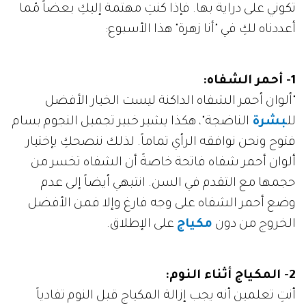
تكوني على دراية بها. فإذا كنتِ مهتمة إليكِ بعضاً مّما
أعددناه لكِ في "أنا زهرة" هذا الأسبوع:
1- أحمر الشفاه:
"ألوان أحمر الشفاه الداكنة ليست الخيار الأفضل
لل
بشرة
الناضجة"، هكذا يشير خبير تجميل النجوم بسام
فتوح ونحن نوافقه الرأي تماماً. لذلك ننصحكِ بإختيار
ألوان أحمر شفاه فاتحة خاصةً أن الشفاه تخسر من
حجمها مع التقدم في السن. انتبهي أيضاً إلى عدم
وضع أحمر الشفاه على وجه فارغ وإلا فمن الأفضل
الخروج من دون
مكياج
على الإطلاق.
2- المكياج أثناء النوم:
أنتِ تعلمين أنه يجب إزالة المكياج قبل النوم تفادياً