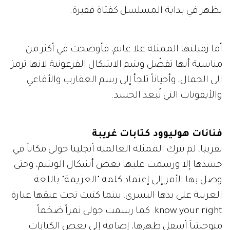
تظهر في بداية المسلسل كفتاة فقيرة.
أما زميلتها الممثلة علا غانم، فأوضحت في أكثر من
مناسبة أنها تفضّل وشم الاشكال الفرعونية لانها ترمز
الى الجمال، وأحياناً تلجأ إلى رسم العقارب والأفاعي
والأيقونات التي تُبعد الحسد.
فنانات هوليوود كتابات غريبة
تقريبا، لم تترك الممثلة العالمية أنجلينا جولي مكاناً في
جسدها إلا ورسمت عليها بعض أشكال الوشم، وحتى
وصل بها الأمر إلى إعتماد كلمة "العزيمة" باللغة
العربية على يدها اليسرى، بينما كتبت تحت عنقها عبارة
know your right. كما رسمت جولي نمراً ضخماً
متوحشاً أسفل ظهرها، إضافة إلى بعض الكتابات