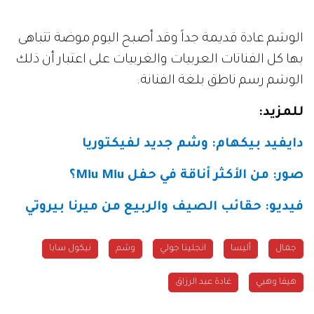
الوشم عادة قديمة جداً وقد أصبح اليوم موضة تتباهى
بها كل الفنانات العربيات والغربيات على اعتبار أن ذلك
الوشم رسم ناطق بلغة الفنانة.
للمزيد
:
دايفيد بيكهام: وشم جديد لفيكتوريا
صور: من الأكثر أناقة في حفل
Miu Miu
؟
فيديو: حقائب الصيف والربيع من ميرنا بيروتي
جمال
أليسا
انجلينا جولي
وشم
نيكول سابا
هيفا وهبي
غادة عبد الرزاق