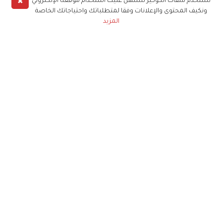
✖
نستخدم ملفات الكوكيز لنسهل عليك استخدام موقعنا الإلكتروني
ونكيف المحتوى والإعلانات وفقا لمتطلباتك واحتياجاتك الخاصة
المزيد
حملوا تطبيق
زهرة الخليج
الاشتراك للحصول على ملخص أسبوعي على بريدك
الإلكتروني