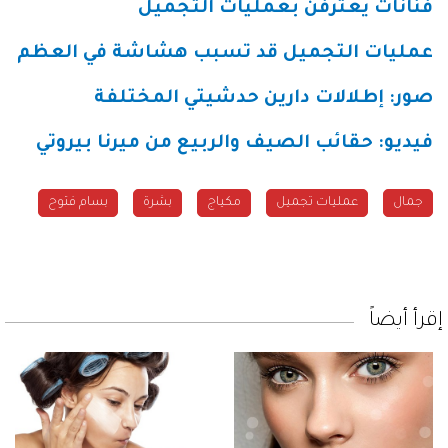
فنانات يعترفن بعمليات التجميل
عمليات التجميل قد تسبب هشاشة في العظم
صور: إطلالات دارين حدشيتي المختلفة
فيديو: حقائب الصيف والربيع من ميرنا بيروتي
جمال
عمليات تجميل
مكياج
بشرة
بسام فتوح
إقرأ أيضاً