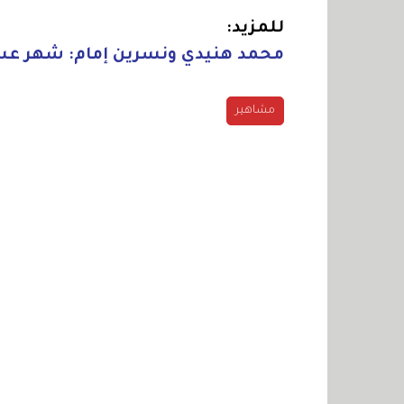
للمزيد:
محمد هنيدي ونسرين إمام: شهر عس
مشاهير