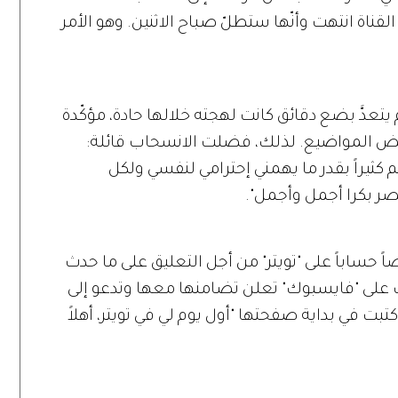
القناة انتهت وأنّها ستطلّ صباح الاثنين. وهو الأمر
تعدَّ بضع دقائق كانت لهجته خلالها حادة، مؤكّدة
 بعض المواضيع. لذلك، فضلت الانسحاب قائلة:
كثيراً بقدر ما يهمني إحترامي لنفسي ولكل
مصر بكرا أجمل وأجمل".
ً حساباً على "تويتر" من أجل التعليق على ما حدث
لى "فايسبوك" تعلن تضامنها معها وتدعو إلى
بت في بداية صفحتها "أول يوم لي في تويتر، أهلاً