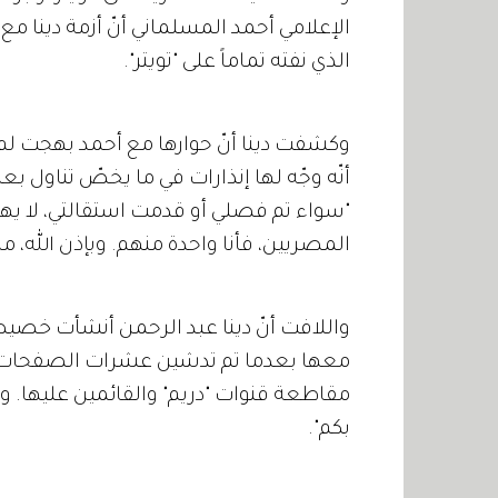
الإعلامي أحمد المسلماني أنّ أزمة دينا مع 
الذي نفته تماماً على "تويتر".
وكشفت دينا أنّ حوارها مع أحمد بهجت لم ي
أنّه وجّه لها إنذارات في ما يخصّ تناول
"سواء تم فصلي أو قدمت استقالتي، لا يهم 
المصريين، فأنا واحدة منهم. وبإذن الله، 
واللافت أنّ دينا عبد الرحمن أنشأت خصيصا
معها بعدما تم تدشين عشرات الصفحات ع
مقاطعة قنوات "دريم" والقائمين عليها. وكت
بكم".