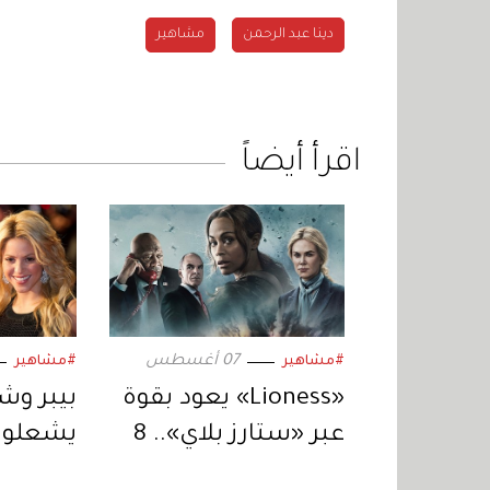
دينا عبد الرحمن
مشاهير
اقرأ أيضاً
07 أغسطس
#مشاهير
#مشاهير
«Lioness» يعود بقوة
عبر «ستارز بلاي».. 8
يشعلون
حلقات من التشويق