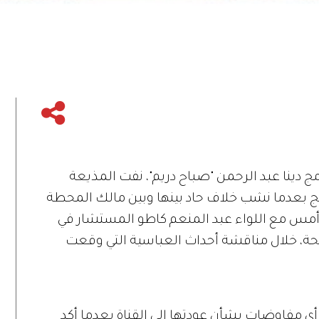
مج دينا عبد الرحمن "صباح دريم"، نفت المذيعة
امج بعدما نشب خلاف حاد بينها وبين مالك المحطة
أمس مع اللواء عبد المنعم كاطو المستشار في
حة، خلال مناقشة أحداث العباسية التي وقعت
أي مفاوضات بشأن عودتها إلى القناة بعدما أكد