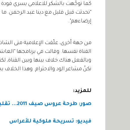
كما توجّهت بالشكر للاعلامي يسري فودة بعد
"تحدثت قبل قليل مع دينا عبد الرحمن. م
إرضاءهم".
من جهة أخرى، علّقت الإعلامية منى الشاذ
القناة نفسها. وقالت في برنامجها "العاشرة
وبالفعل هناك خلاف بينها وبين القناة، لكن
نكنّ مشاعر الود والاحترام. وهذا الخلاف ي
للمزيد:
صور: طرحة عروس صيف 2011... تقليدية أو عفوية؟
فيديو: تسريحة ملوكية للأعراس