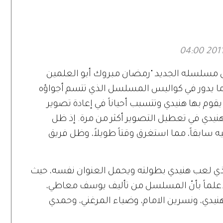
ي
لنيكولاس كيج؟
ى مسلسله الجديد "رمضان مبروك أبو العلمين
 ما يدور في كواليس المسلسل الذي تتسم أجواؤه
قوم بها هنيدي وتتسبب أحياناً في إعادة تصوير
نيدي في تعطيل التصوير أكثر من مرة. إذ ظل
ه سابقاً، مما استغرق وقتاً طويلاً، وظل فريق
لذي لعب هنيدي بطولته ويحمل العنوان نفسه، حيث
.علماً بأنّ المسلسل من تأليف يوسف معاطي،
نيدي، ونسرين الامام، وضياء المرغني، وحمدي