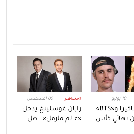
10 يوليو
05 أغسطس
#مشاهير
بيبر وشاكيرا و«BTS»
رايان غوسلينغ يدخل
 نهائي كأس
«عالم مارفل».. هل
العالم 2026.. بعرض
يكون الخليفة المنتظر