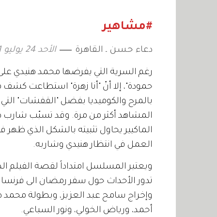
المتواصل
استثنائ
#مشاهير
دعاء حسن ـ القاهرة
الأحد 24 يوليو 2011 04:00
رغم السرية التي يفرضها محمد هنيدي عل
حمودة"، إلا أنّ "أنا زهرة" استطاعت كشف
بالمرح والكوميديا بفضل "القفشات" التي ي
المشاهد أكثر من مرة. وقد تسبّب شارب ه
الماكيير يحاول تثبيته بالشكل الذي ظهر في
العمل في انتظار هنيدي وشاربه.
ويعتبر المسلسل امتداداً لقصة الفيلم ا
تدور الأحداث حول سفر رمضان الى فرنسا
وإخراج سامح عبد العزيز، وبطولة محمد ه
أحمد، ورياض الخولي، ونور السباعي.