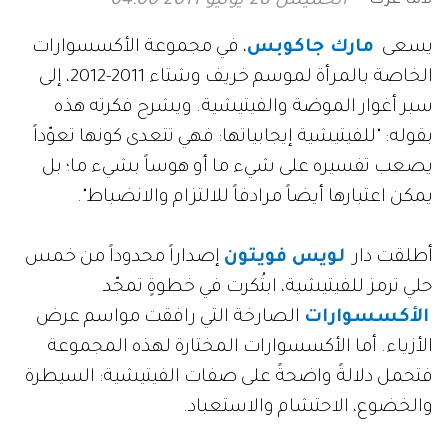
الخميس 28 يوليو 2011 04:00
يسعى
مارك جاكوبس
، في مجموعة الأكسسوارات
الخاصة بالمرأة لموسم خريف وشتاء 2011-2012، إلى
سبر أغوار الموضة والفيتيشية. ويشرح فكرته هذه
بقوله: "للفيتيشية إيجابياتها: فهي تتعدى كونها تعوّداً
يصعب تفسيره على شيء ما أو هوساً بشيء ما؛ بل
يمكن اعتبارها أيضاً مرادفاً للالتزام والانضباط".
أطلقت دار
لويس فويتون
إصداراً محدوداً من خمس
حلي ترمز للفيتيشية، ابتُكرت في خطوةٍ تمجّد
الأكسسوارات
الصارخة التي رافقت مواسم عرض
الأزياء. أما الأكسسوارات المختارة لهذه المجموعة
فتحمل دلالةً واضحةً على صفات الفيتيشية: السيطرة
والخضوع، الاحتشام والاستعباد.