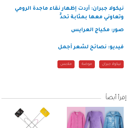
نيكولا جبران: أردت إظهار نقاء ماجدة الرومي
وتعاوني معها بمثابة تحدٍّ
صور: مكياج العرايس
فيديو: نصائح لشعر أجمل
نيكولا جبران
موضة
ملابس
إقرأ أيضاً