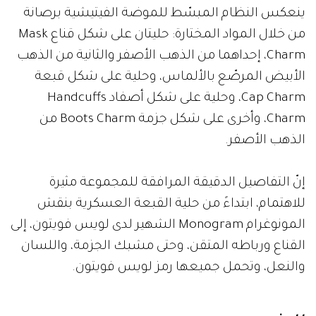
ينعكس النظام المبسّط للموضة الفيتيشية برصانة
من خلال المواد المختارة: حليتان على شكل قناع Mask
Charm، إحداهما من الذهب الأصفر والثانية من الذهب
الأبيض المرصّع بالألماس، وحلية على شكل قبعة
Cap Charm، وحلية على شكل أصفاد Handcuffs
Charm، وأخرى على شكل جزمة Boots Charm من
الذهب الأصفر.
إنّ التفاصيل الدقيقة المرافقة للمجموعة مثيرة
للاهتمام، ابتداءً من حلية القبعة العسكرية بنقش
المونوغرام Monogram الشهير لدى لويس فويتون، إلى
القناع ورباطه المتقن، وحتى مشبك الجزمة، واللسان
والنعل، وتحمل جميعها رمز لويس فويتون.