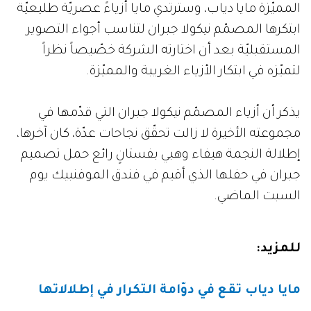
المميّزة مايا دياب، وسترتدي مايا أزياءً عصريّة طليعيّة
ابتكرها المصمّم نيكولا جبران لتناسب أجواء التصوير
المستقبليّة بعد أن اختارته الشركة خصّيصاً نظراً
لتميّزه في ابتكار الأزياء الغريبة والمميّزة.
يذكر أن أزياء المصمّم نيكولا جبران التي قدّمها في
مجموعته الأخيرة لا زالت تحقّق نجاحات عدّة، كان آخرها،
إطلالة النجمة هيفاء وهبي بفستانٍ رائع حمل تصميم
جبران في حفلها الذي أقيم في فندق الموفنبيك يوم
السبت الماضي.
للمزيد:
مايا دياب تقع في دوّامة التكرار في إطلالاتها