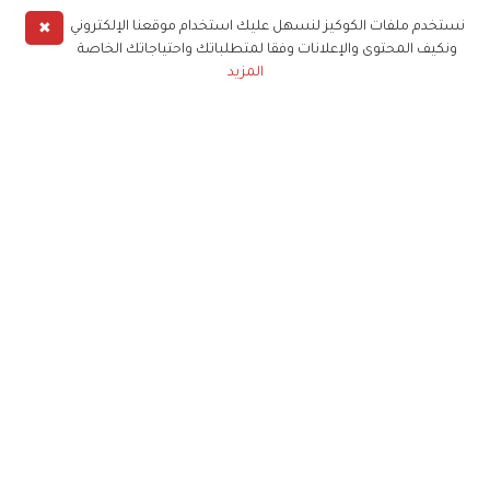
✖
نستخدم ملفات الكوكيز لنسهل عليك استخدام موقعنا الإلكتروني
ونكيف المحتوى والإعلانات وفقا لمتطلباتك واحتياجاتك الخاصة
المزيد
حملوا تطبيق
زهرة الخليج
الاشتراك للحصول على ملخص أسبوعي على بريدك
الإلكتروني