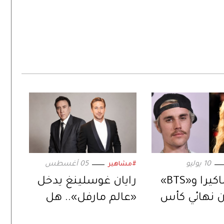
10 يوليو
05 أغسطس
#مشاهير
بيبر وشاكيرا و«BTS»
رايان غوسلينغ يدخل
 نهائي كأس
«عالم مارفل».. هل
العالم 2026.. بعرض
يكون الخليفة المنتظر