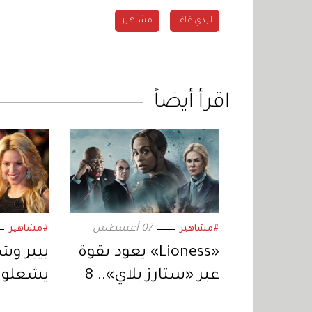
ليدي غاغا
مشاهير
اقرأ أيضاً
07 أغسطس
#مشاهير
#مشاهير
«Lioness» يعود بقوة
عبر «ستارز بلاي».. 8
يشعلون
حلقات من التشويق