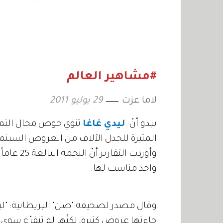
#مشاهير العالم
لاما عزت
29 يوليو 2011
يبدو أنّ
ليدي غاغا
تنوي خوض مجال التمثيل!
المثيرة للجدل الآلاف من العروض السينما
وأوردت ال
واحد مناسب لها.
وقال مصدر لصحيفة "صن" البريطانية: "ليد
جاءتها عروض كثيرة، لكنّها لم تتفرّغ سوى 