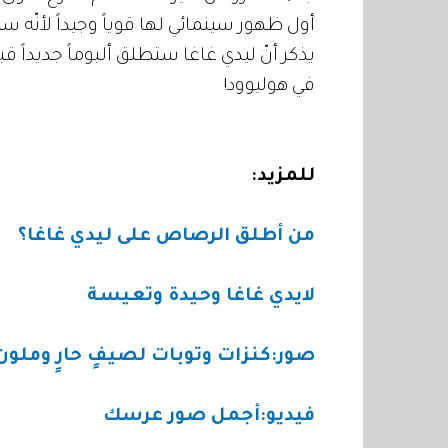
أول ظهور سينمائي لها قوياً وجيداً لأنّه
يذكر أنّ ليدي غاغا ستطلق ألبوماً جديداً 
في هوليوود!
للمزيد:
من أطلق الرصاص على ليدي غاغا؟
لايدي غاغا وحيدة وتعيسة
صور:كنزات وتوبات لصيفٍ حارٍ وملون
فيديو:أجمل صور عرسك