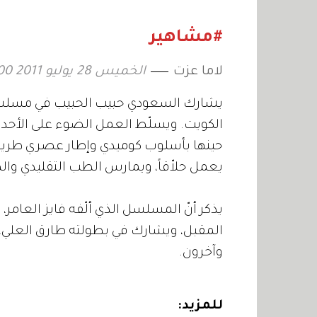
المتواصل
استثنائ
#مشاهير
لاما عزت
الخميس 28 يوليو 2011 04:00
يشارك السعودي حبيب الحبيب في مسلسل "ا
الكويت. ويسلّط العمل الضوء على الأحدا
حينها بأسلوب كوميدي وإطار عصري طريف.
يعمل حلاّقاً، ويمارس الطب التقليدي وال
يذكر أنّ المسلسل الذي ألّفه فايز العا
المقبل، ويشارك في بطولته طارق العلي، 
وآخرون.
للمزيد: