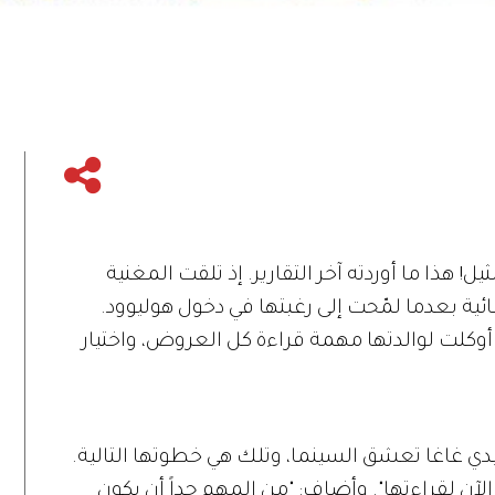
 هذا ما أوردته آخر التقارير. إذ تلقت المغنية
ئية بعدما لمّحت إلى رغبتها في دخول هوليوود.
تقارير أنّ النجمة البالغة 25 عاماً أوكلت لوالدتها مهمة قراءة كل العروض، واختيار
ي غاغا تعشق السينما، وتلك هي خطوتها التالية.
الآن لقراءتها". وأضاف: "من المهم جداً أن يكون