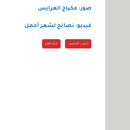
صور: مكياج العرايس
فيديو: نصائح لشعر أجمل
حبيب الحبيب
مشاهير