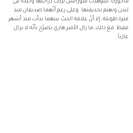
ماجوركا، شوهدت فلورانس تركب دراجتها وحيدةً في
لندن وتهتم بحديقتها. وعلى رغم أنّهما صديقان منذ
فترة طويلة، إلا أنّ علاقة الحبّ بينهما بدأت منذ أشهر
فقط. مع ذلك، ما زال الأمير هاري يصرّح بأنّه لا يزال
عازباً.