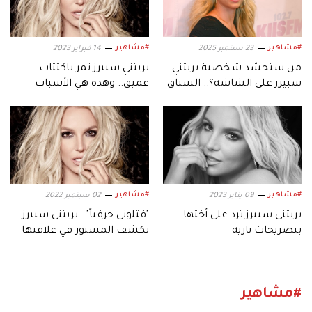
#مشاهير
#مشاهير
23 سبتمبر 2025
14 فبراير 2023
من ستجسّد شخصية بريتني
بريتني سبيرز تمر باكتئاب
سبيرز على الشاشة؟.. السباق
عميق.. وهذه هي الأسباب
يحتدم بين نجمات هوليوود
#مشاهير
#مشاهير
09 يناير 2023
02 سبتمبر 2022
بريتني سبيرز ترد على أختها
"قتلوني حرفياً".. بريتني سبيرز
بتصريحات نارية
تكشف المستور في علاقتها
مع عائلتها
#مشاهير