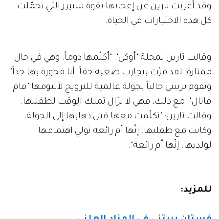
وقد أعربت تارين عن إعجابها بقوة سبيرز التي تحمّلت
كل هذه الاختبارات في الحياة.
وقالت تارين لمجلة "أوكي": "أكلّمها دوماً. وهي في حال
ممتازة. لقد مرّت بتجارب صعبة حقاً. أنا فخورة بها جداً".
وتقوم بريتني حالياً بجولة عالمية للترويج لألبومها "فام
فاتال". مع ذلك، فهي لا تزال تملك الوقت لطفليها.
وقالت تارين: "تكلّمت معها قبل ذهابها إلى الجولة،
وكانت مع طفليها. إنّها أم رائعة تولي اهتمامها
لولديها. إنّها أم رائعة".
للمزيد: