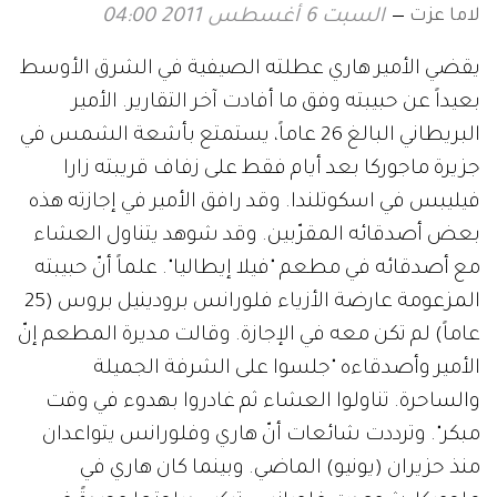
لاما عزت
السبت 6 أغسطس 2011 04:00
يقضي الأمير هاري عطلته الصيفية في الشرق الأوسط
بعيداً عن حبيبته وفق ما أفادت آخر التقارير. الأمير
البريطاني البالغ 26 عاماً، يستمتع بأشعة الشمس في
جزيرة ماجوركا بعد أيام فقط على زفاف قريبته زارا
فيليبس في اسكوتلندا. وقد رافق الأمير في إجازته هذه
بعض أصدقائه المقرّبين. وقد شوهد يتناول العشاء
مع أصدقائه في مطعم "فيلا إيطاليا". علماً أنّ حبيبته
المزعومة عارضة الأزياء فلورانس برودينيل بروس (25
عاماً) لم تكن معه في الإجازة. وقالت مديرة المطعم إنّ
الأمير وأصدقاءه "جلسوا على الشرفة الجميلة
والساحرة. تناولوا العشاء ثم غادروا بهدوء في وقت
مبكر". وترددت شائعات أنّ هاري وفلورانس يتواعدان
منذ حزيران (يونيو) الماضي. وبينما كان هاري في