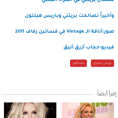
فستان بريتني في المزاد العلني
وأخيراً تصالحت بريتني وباريس هيلتون
صور:أناقة الـ Vintage في فساتين زفاف 2011
فيديو:حجاب أزرق أنيق
بريتني سبيرز
مشاهير
إقرأ أيضاً