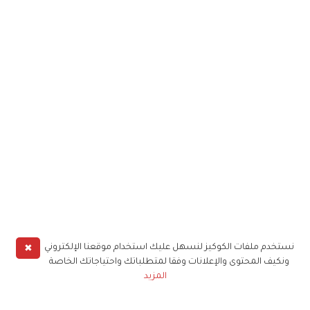
✖
نستخدم ملفات الكوكيز لنسهل عليك استخدام موقعنا الإلكتروني
ونكيف المحتوى والإعلانات وفقا لمتطلباتك واحتياجاتك الخاصة
المزيد