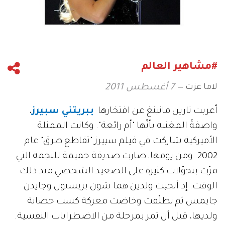
#مشاهير العالم
لاما عزت
7 أغسطس 2011
أعربت تارين مانينغ عن افتخارها
ببريتني سبيرز
،
واصفةً المغنية بأنّها "أم رائعة". وكانت الممثلة
الأميركية شاركت في فيلم سبيرز "تقاطع طرق" عام
2002. ومن يومها، صارت صديقة حميمة للنجمة التي
مرّت بتحوّلات كثيرة على الصعيد الشخصي منذ ذلك
الوقت. إذ أنجبت ولدين هما شون بريستون وجايدن
جايمس ثم تطلّقت وخاضت معركة كسب حضانة
ولديها، قبل أن تمر بمرحلة من الاضطرابات النفسية.