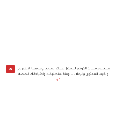
✖
نستخدم ملفات الكوكيز لنسهل عليك استخدام موقعنا الإلكتروني
ونكيف المحتوى والإعلانات وفقا لمتطلباتك واحتياجاتك الخاصة
المزيد
حملوا تطبيق
زهرة الخليج