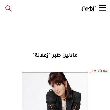
مادلين طبر "زعلانة"
#مشاهير