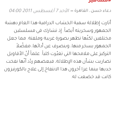
#مشاهير
دعاء حسن ـ القاهرة
الأحد 7 أغسطس 2011 04:00
أثارت إطلالة سمية الخشاب الدرامية هذا العام دهشة
الجمهور وسخريته أيضاً. إذ تشارك في مسلسلين
مختلفين لكنّها تظهر بصورة غريبة وملفتة. مما جعل
الجمهور يسخر منها، وينصرف عن أدائها، مفضّلاً
التركيز على ملامحها التي تغيّرت كلياً. علماً أنّ الأقاويل
تضاربت بشأن هذه الإطلالة، فبعضهم ردّد أنّها نفخت
خديها بينما عزا آخرون هذا الانتفاخ إلى علاج بالكورتيزون
كانت قد خضعت له.