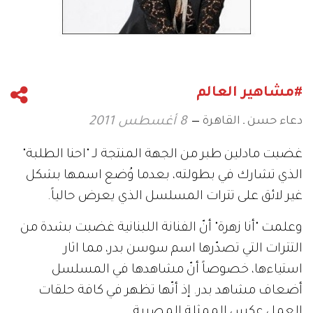
#مشاهير العالم
دعاء حسن ـ القاهرة
8 أغسطس 2011
غضبت مادلين طبر من الجهة المنتجة لـ "احنا الطلبة"
الذي تشارك في بطولته، بعدما وُضع اسمها بشكل
غير لائق على تترات المسلسل الذي يعرض حالياً.
وعلمت "أنا زهرة" أنّ الفنانة اللبنانية غضبت بشدة من
التترات التي تصدّرها اسم سوسن بدر، مما اثار
استياءها، خصوصاً أنّ مشاهدها في المسلسل
أضعاف مشاهد بدر. إذ أنّها تظهر في كافة حلقات
العمل عكس الممثلة المصرية.