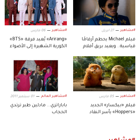
#مشاهير
#مشاهير
27 ابريل
06 مارس
فيلم Michael يحطم أرقامًا
«Arirang» يُعيد فرقة «BTS»
قياسية.. ويعيد بريق أفلام
الكورية الشهيرة إلى الأضواء
السيرة الموسيقية
#مشاهير
#مشاهير العالم
05 مارس
01 سبتمبر 2011
فيلم «بيكسار» الجديد
باباراتزي... مادلين طبر ترتدي
«Hoppers» يأسر النقاد
الحجاب
بعالمه.. وشخصياته المميزة