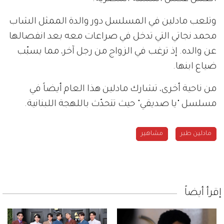
وتلعب مادلين في المسلسل دور والدة الممثل الشاب
محمد نجاتي التي تدخل في صراعات معه بعد انفصالها
عن والده. إذ ترغب في الزواج من رجل آخر، مما يسبّب
ضياع ابنها.
من ناحية أخرى، تشارك مادلين هذا العام أيضاً في
مسلسل "يا صديقي" حيث تتحدّث باللهجة اللبنانية.
مادلين طبر
مشاهير
إقرأ أيضاً