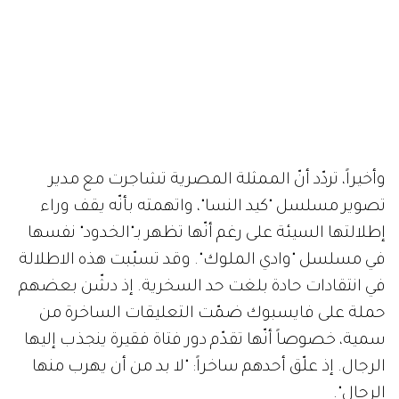
وأخيراً، تردّد أنّ الممثلة المصرية تشاجرت مع مدير
تصوير مسلسل "كيد النسا"، واتهمته بأنّه يقف وراء
إطلالتها السيئة على رغم أنّها تظهر بـ"الخدود" نفسها
في مسلسل "وادي الملوك". وقد تسبّبت هذه الاطلالة
في انتقادات حادة بلغت حد السخرية. إذ دشّن بعضهم
حملة على فايسبوك ضمّت التعليقات الساخرة من
سمية، خصوصاً أنّها تقدّم دور فتاة فقيرة ينجذب إليها
الرجال. إذ علّق أحدهم ساخراً: "لا بد من أن يهرب منها
الرجال".