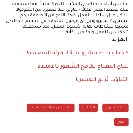
ساعتين أثناء تواجدك في المكتب للتحرك قليلاً، مما سيخفف
عنك ضغط العمل قليلاً. - تناولي حبة صغيرة من الشوكولا
الداكن خلال ساعات العمل، فهذا النوع من الأطعمة يرفع
مستوى "السيروتونين" أي هرمون السعادة في الجسم. - خطّطي
مسبقاً لنشاطات نهاية الأسبوع المقبل، مما سيجعلك
تتحمّسين للعمل ويحدّ من الكآبة.
المزيد:
5 خطوات صحية روتينية للمرأة السعيدة!
شاي النعناع يكافح الشعور بالامتلاء
التثاؤب يُريح العينين!
كآبة الأسبوع
الإكتئاب
طب بديل وعلاجات نفسية
التوتر