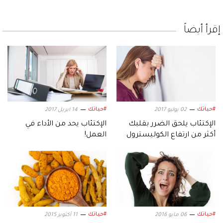
إقرأ أيضاً
#حياتك
#حياتك
02 يوليو 2017
14 ابريل 2017
الإكتئاب يلحق الضرر بقلبك
الإكتئاب يحد من الأداء في
أكثر من ارتفاع الكوليسترول
العمل!
#حياتك
#حياتك
06 مايو 2016
11 أكتوبر 2015