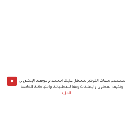
✖
نستخدم ملفات الكوكيز لنسهل عليك استخدام موقعنا الإلكتروني
ونكيف المحتوى والإعلانات وفقا لمتطلباتك واحتياجاتك الخاصة
المزيد
حملوا تطبيق
زهرة الخليج