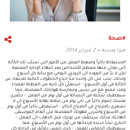
#صحة
ميرا عبدربه
2 فبراير 2014
الاستيقاظ باكراً وضغط العمل من الأمور التي تسبّب لك الكآبة
التي يعاني منها معظم الأشخاص بعد انتهاء الإجازة الممتعة.
لكن لا بدّ من العودة الى الروتين اليومي مع بداية كل أسبوع.
ولذلك، يجب على كل واحدة منّا اتباع الخطوات التالية للابتعاد عن
الكآبة في أول الأسبوع: - استغلّي كل ثانية من العطلة لقضاء
وقت ممتع مع من تحبين وممارسة هواياتك المفضلة، مما
سيعطيك شحنة من النشاط في أول يوم من العمل. - حضّري
نفسك للنوم باكراً في ثاني يوم من عطلة نهاية الأسبوع كي لا
تشعري بالانزعاج في الصباح الباكر. - استيقظي باكراً في أول يوم
من الأسبوع واشربي قهوتك المفضلة على أنغام الموسيقى
الهادئة، فذلك سيخفّف من توترك قبل الذهاب الى العمل. -
اختاري ثياباً جديدة لارتدائها في أول يوم من الأسبوع، مما
سيعطيك الحماس للعمل. - خذي خمس دقائق من الراحة كل