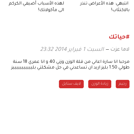
انتبهي: هذه الأعراض تنذر
لهذه الأسباب أضيفي الكركم
بالاكتئاب!
الى مأكولاتك!
#حياتك
لاما عزت
السبت 1 فبراير 2014 23:32
مرحبا انا سارة اعاني من قلة الوزن وزني 40 و انا عمري 18 سنة
طولي 1.50 بليز اريد ان تساعدني في حل مشكلتي بليييييييييييز
رجيم
زيادة الوزن
لايف ستايل