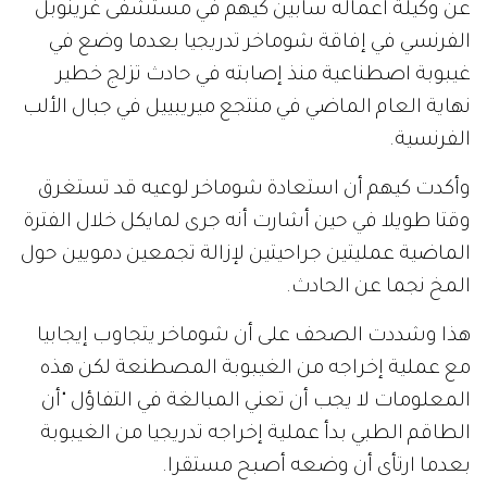
عن وكيلة أعماله سابين كيهم في مستشفى غرينوبل
الفرنسي في إفاقة شوماخر تدريجيا بعدما وضع في
غيبوبة اصطناعية منذ إصابته في حادث تزلج خطير
نهاية العام الماضي في منتجع ميريبييل في جبال الألب
الفرنسية.
وأكدت كيهم أن استعادة شوماخر لوعيه قد تستغرق
وقتا طويلا في حين أشارت أنه جرى لمايكل خلال الفترة
الماضية عمليتين جراحيتين لإزالة تجمعين دمويين حول
المخ نجما عن الحادث.
هذا وشددت الصحف على أن شوماخر يتجاوب إيجابيا
مع عملية إخراجه من الغيبوبة المصطنعة لكن هذه
المعلومات لا يجب أن تعني المبالغة في التفاؤل "أن
الطاقم الطبي بدأ عملية إخراجه تدريجيا من الغيبوبة
بعدما ارتأى أن وضعه أصبح مستقرا.