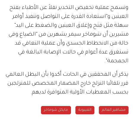
وتسمح عملية تخفيض التخدير نقلاً عن الأطباء بفتح
العينين و"استعادة القدرة على التواصل وتنفيذ أوامر
سهلة مثل فتح وإغلاق العينين والضغط على اليد"
مشيرين أن شوماخر سيمر بشهرين من "الضياع وفي
حالة من الانحطاط الجسدي وأن عملية التعافي قد
تستغرق عدة أعوام في حالات الإصابة البالغة في
الجمجمة".
يذكر أن المحققين في الحادث أكدوا بأن البطل العالمي
قرر تلقائيا التزلج خارج المضمار المخصص للمتزلجين
بحسب المعطيات الأولية المتوافرة لديهم.
مشاهير العالم
الغيبوبة
مايكل شوماخر