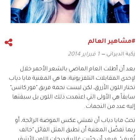
#مشاهير العالم
زكية الديراني
1 فبراير 2014
بعد أن أطلت العام الماضي بالشعر الأحمر خلال
لإحدى المقابلات التلفزيونية، ها هي المغنية مايا دياب
تختار اللون الأزرق، لكن ليست نجمة فريق "فور كاتس"
سابقاً هي الأولى التي اعتمدت ذلك اللون بل سبقتها
إليه عدد من النجمات.
تحبّ مايا دياب أن تمشي عكس الموضة الرائجة، أو
ربما تفضّل المغنية أن تطبق المثل القائل "خالف
تُعرف". فبعد أن جرّبت غالبية درجات اللون الأشقر