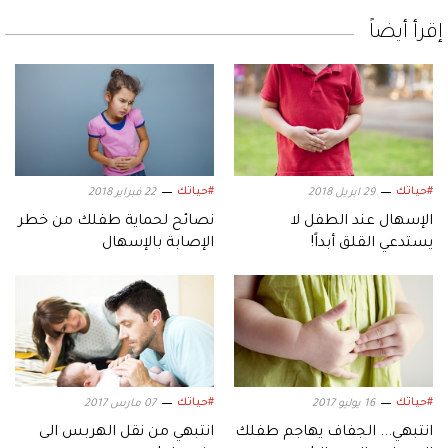
إقرأ أيضاً
#حياتك
#حياتك
29 ابريل 2018
22 فبراير 2018
الإسهال عند الطفل لا
نصائح لحماية طفلك من خطر
يستدعي القلق أبداً!
الإصابة بالإسهال
#حياتك
#حياتك
16 يوليو 2017
07 مارس 2017
انتبهي... الجفاف يهاجم طفلك
انتبهي من نقل الهربس الى