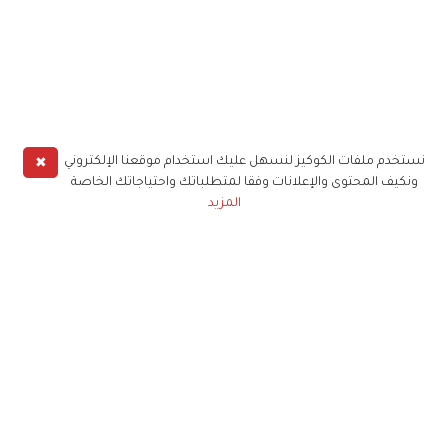
✖
نستخدم ملفات الكوكيز لنسهل عليك استخدام موقعنا الإلكتروني
ونكيف المحتوى والإعلانات وفقا لمتطلباتك واحتياجاتك الخاصة
المزيد
حملوا تطبيق
زهرة الخليج