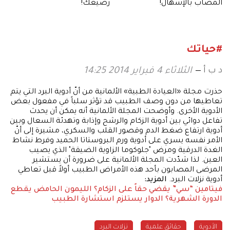
المصاب بالإسهال!
رضيعك!
#حياتك
د ب أ
الثلاثاء 4 فبراير 2014 14:25
حذرت مجلة «العيادة الطبية» الألمانية من أنّ أدوية البرد التي يتم
تعاطيها من دون وصف الطبيب قد تؤثر سلباً في مفعول بعض
الأدوية الأخرى. وأوضحت المجلة الألمانية أنه يمكن أن يحدث
تفاعل دوائي بين أدوية الزكام والرشح وإذابة وتهدئة السعال وبين
أدوية ارتفاع ضغط الدم وقصور القلب والسكري، مشيرة إلى أنّ
الأمر نفسه يسري على أدوية ورم البروستاتا الحميد وفرط نشاط
الغدة الدرقية ومرض "جلوكوما الزاوية الضيقة" الذي يصيب
العين. لذا شدّدت المجلة الألمانية على ضرورة أن يستشير
المرضى المصابون بأحد هذه الأمراض الطبيب أولاً قبل تعاطي
أدوية نزلات البرد.
المزيد:
فيتامين “سي” يقضي حقاً على الزكام؟
الليمون الحامض يقطع
الدورة الشهرية؟
الدوار يستلزم استشارة الطبيب
الأدوية
حقائق علمية
نزلات البرد