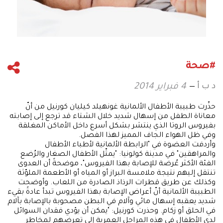
#صحة
د ب أ
4 فبراير 2014
حذّرت طبيبة الأطفال الألمانية غونهيلد كيليان كورنيل من أنّ
معاناة الطفل من إسهال شديد خلال الشتاء قد ترجع إلى إصابته
بفيروس الروتا الذي ينتشر بشكل أسرع داخل الأماكن المغلقة
وفي ظل الهواء الجاف المميز لهذا الفصل.
وأردفت العضوة في "الرابطة الألمانية لأطباء الأطفال
والمراهقين" في مدينة كولونيا: "يمثّل الأطفال الصغار والرُضع
الفئة الأكثر عُرضة للإصابة بهذا الفيروس"، موضحةً أن العدوى
تنتقل إليهم نتيجة ملامسة البراز أو المياه أو الأطعمة الملوّثة
وكذلك عن طريق قطرات الرذاذ الصادرة من اللعاب. وأوضحت
الطبيبة الألمانية أنّ أعراض الإصابة بهذا الفيروس تبدأ عادةً بقيء
شديد يعقبه إسهال مائي وآلام في البطن مصحوبة بالإصابة بآلام
في الحلق أو زكام. وحذرت كورنيل: "يمكن أن يؤدي فقدان السوائل
لدى الأطفال في هذه المراحل العمرية إلى تعرضهم لمخاطر