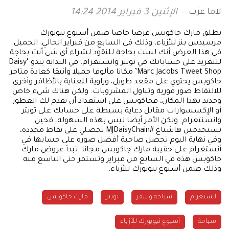
لاما عزت
الإثنين 3 فبراير 2014 14:24
يطلق مارك جاكوبس عرضا خاصا ضمن أسبوع نيويورك
مرسيدس بنز للأزياء، وذلك في السابع من فبراير الحالي. الجميل
في هذا العرض أنك لست بحاجة للنقود لشراء أي شي أنت بحاجة
للتغريد على حساباتك في تويتر وانستغرام. في البداية يبدو ‘Daisy
Marc Jacobs Tweet Shop’ مكانا مألوفا جميلا وأنيقا كعادة متاجر
جاكوبس يحتوي على مقعد طويل، وزاوية للعناية بالأظافر وأخرى
للالتقاط صور فورية وتناول المشروبات. ولكن هناك شيء خاص
وجديد بهذا المكان، فجاكوبس على استعداد أن يقدم لك العطور
أو الإكسسوارات مقابل دعاية بسيطة على حسابك على تويتر
وانسنتغرام. ولكن الأمر أيضا ليس بهذه السهولة، فحين
تستخدمين هاشتاغ #MJDaisyChain تحصلي على نقاط محددة،
وفي نهاية اليوم تحصل صاحبة أفضل صورة على حسابها في
أنستغرام على حقيبة مارك جاكوبس مجانا. تبدأ عروض مارك
جاكوبس هذه في السابع من فبراير وتستمر حتى التاسع منه
وذلك ضمن أسبوع نيويورك للأزياء.
انستغرام
سياحة وسفر
تويتر
مارك جاكوبس
سياحة
أسبوع نيويورك للأزياء