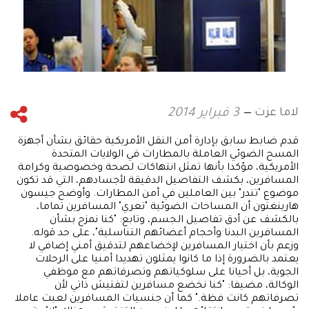
لاما عزت
3 فبراير 2014
قدم ضابط سابق بإدارة أمن النقل الأمريكية حقائق بشأن أجهزة
المسح الضوئي العاملة بالمطارات في الولايات المتحدة
الأمريكية، مؤكدا بأنها تمثل انتهاكات لصحة وخصوصية وكرامة
المسافرين، بكشف التفاصيل الدقيقة لأجسادهم، التي قد تكون
موضوع "تندر" بين العاملين في أمن المطارات. وأوضح جيسون
هارينغتون أن المساحات الضوئية "تعري" المسافرين تماما،
بالكشف عن أدق تفاصيل الجسم، وتابع: "كنا نمزح بشأن
المسافرين البدنا وأحجام أعضائهم التناسلية"، على حد قوله.
وزعم بأن اختيار المسافرين لإخضاعهم لتدقيق أمني إضافي لا
يعتمد بالضرورة إذا ما كانوا يمثلون تهديدا أمنيا على الرحلات
الجوية، بل أحيانا على سلوكياتهم وتصرفاتهم مع موظفي
الوكالة، مضيفا: "كنا نخضع مسافرين لتفتيش ذاتي لأن
تصرفاتهم كانت فظة." كما أن جنسيات المسافرين لعبت عاملا