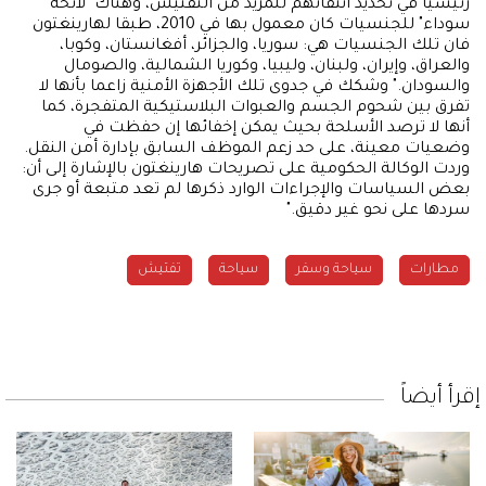
رئيسيا في تحديد انتقائهم للمزيد من التفتيش، وهناك "لائحة
سوداء" للجنسيات كان معمول بها في 2010، طبقا لهارينغتون
فان تلك الجنسيات هي: سوريا، والجزائر، أفغانستان، وكوبا،
والعراق، وإيران، ولبنان، وليبيا، وكوريا الشمالية، والصومال
والسودان." وشكك في جدوى تلك الأجهزة الأمنية زاعما بأنها لا
تفرق بين شحوم الجسم والعبوات البلاستيكية المتفجرة، كما
أنها لا ترصد الأسلحة بحيث يمكن إخفائها إن حفظت في
وضعيات معينة، على حد زعم الموظف السابق بإدارة أمن النقل.
وردت الوكالة الحكومية على تصريحات هارينغتون بالإشارة إلى أن:
بعض السياسات والإجراءات الوارد ذكرها لم تعد متبعة أو جرى
سردها على نحو غير دقيق."
مطارات
سياحة وسفر
سياحة
تفتيش
إقرأ أيضاً