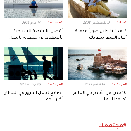
#حياتك
#مجتمعك
17 أغسطس 2025
14 مايو 2023
كيف تلتقطين صوراً مذهلة
أفضل الأنشطة السياحية
أثناء السفر بمفردكِ؟
بأبوظبي.. لن تشعري بالملل
في رحاب الإمارة
#مجتمعك
#مجتمعك
16 أكتوبر 2022
05 نوفمبر 2017
10 مدن هي الأقدم في العالم..
نصائح لجعل المرور في المطار
تعرفوا إليها
أكثر راحة
#مجتمعك