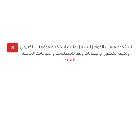
✖
نستخدم ملفات الكوكيز لنسهل عليك استخدام موقعنا الإلكتروني
ونكيف المحتوى والإعلانات وفقا لمتطلباتك واحتياجاتك الخاصة
المزيد
حملوا تطبيق
زهرة الخليج