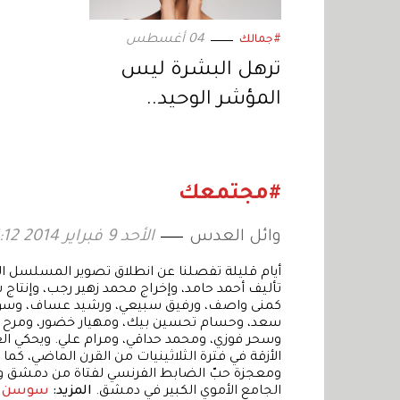
04 أغسطس
#جمالك
ترهل البشرة ليس
المؤشر الوحيد..
علامات قد تدفعكِ إلى
التفكير في «شدّ
الوجه»
#مجتمعك
وائل العدس
الأحد 9 فبراير 2014 15:12
أيام قليلة تفصلنا عن انطلاق تصوير المسلسل الش
تأليف أحمد حامد، وإخراج محمد زهير رجب، وإنتاج 
كمنى واصف، ورفيق سبيعي، ورشيد عساف، وسوزان 
سعد، وحسام تحسين بيك، ومهيار خضور، ومرح جبر
وسحر فوزي، ومحمد حداقي، ومرام علي. ويحكي ال
الأزقة في فترة الثلاثينيات من القرن الماضي، 
ومعجزة حبّ الضابط الفرنسي لفتاة من دمشق وحيرته
الجامع الأموي الكبير في دمشق.
المزيد:
سوسن مي