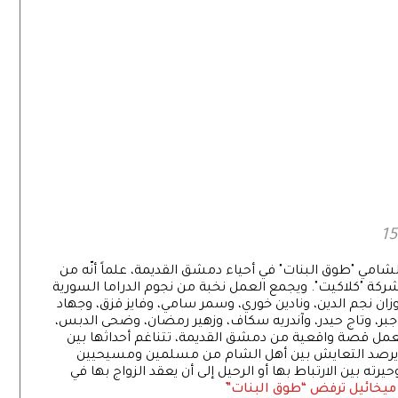
امي "طوق البنات" في أحياء دمشق القديمة، علماً أنّه من
شركة "كلاكيت". ويجمع العمل نخبة من نجوم الدراما السورية
نجم الدين، ونادين خوري، وسمر سامي، وفايز قزق، وجهاد
، وتاج حيدر، وآندريه سكاف، وزهير رمضان، وضحى الدبس،
عمل قصة واقعية من دمشق القديمة، تتناغم أحداثها بين
كما يرصد التعايش بين أهل الشام من مسلمين ومسيحيين
 بين الارتباط بها أو الرحيل إلى أن يعقد الزواج بها في
خائيل ترفض “طوق البنات”