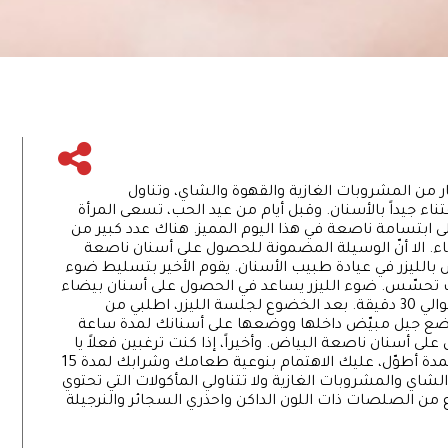
ار من المشروبات الغازية والقهوة والشاي، وتناول
اء جيداً بالأسنان. وقبل أيام من عيد الحب، تسعى المرأة
ابتسامة ناصعة في هذا اليوم المميز. هناك عدد كبير من
. الا أنّ الوسيلة المضمونة للحصول على أسنان ناصعة
 بالليزر في عيادة طبيب الأسنان. يقوم الأخير بتسليط ضوء
ث تحسّس. ضوء الليزر يساعد في الحصول على أسنان بيضاء
بشكل فوري. علماً أنّ الجلسة الواحدة تستغرق حوالي 30 دقيقة. بعد الخضوع لجلسة الليزر، اطلبي من
ضع جيل مبيّض داخلها ووضعها على أسنانك لمدة ساعة
لى أسنان ناصعة البياض. وأخيراً، إذا كنت ترغبين فعلاً يا
زهرتنا في الحصول على ابتسامة ناصعة البياض لمدة أطوّل، عليك الاهتمام بنوعية طعامك وشرابك لمدة 15
لشاي والمشروبات الغازية ولا تتناولي المأكولات التي تحتوي
ن الصلصات ذات اللون الداكن واحذري السجائر والنرجيلة