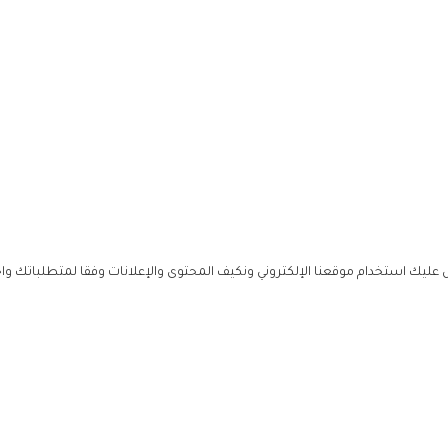
ليك استخدام موقعنا الإلكتروني ونكيف المحتوى والإعلانات وفقا لمتطلباتك وا
حملوا ت
ص
زهرة ال