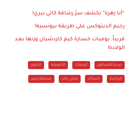
“أنا زهرة” تكشف سرّ رشاقة كاتي بيري!
رجيم الديتوكس على طريقة بيونسيه!
قريباً: يوميات خسارة كيم كاردشيان وزنها بعد
الولادة!
صحة المشاهير
السمك
الأطعمة
اللحوم
الرياضة
السناك
هايلي داف
مسابقة رسم