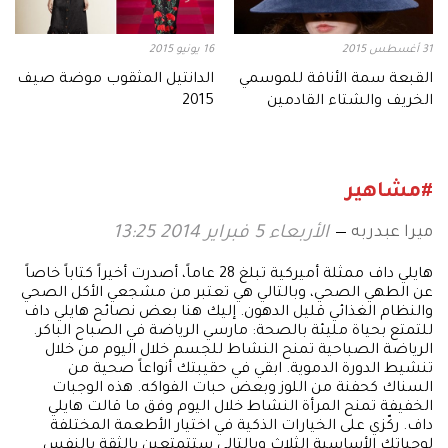
31 أغسطس 2015
16 يونيو 2015
القبعة سمة الأناقة للموسمي
الدانتيل المثقوب موضة صيف
الخريف والشتاء القادمين
2015
#مشاهير
ميرا عبدربه
الأربعاء 5 فبراير 2014 13:25
هايلي داف ممثلة أميركية تبلغ 28 عاماً، أصدرت أخيراً كتاباً خاصاً
عن الطهي الصحي، وبالتالي هي تعتبر من مشجعي الأكل الصحي
والنظام الغذائي قليل الدهون. إليك هنا بعض نصائح هايلي داف
للتمتع بحياة مليئة بالصحة: مارسي الرياضة في الصباح الباكر.
الرياضة الصباحية تمنح النشاط للجسم خلال اليوم من خلال
تنشيط الدورة الدموية. ابقي في حقيبتك أنواعاً صحية من
السناك كحفنة من اللوز وبعض حبات الفواكه. هذه الوجبات
الخفيفة تمنح المرأة النشاط خلال اليوم وفق ما قالت هايلي
داف. ركّزي على الخيارات الذكية في اختيار الأطعمة المختلفة
لوجباتك الأساسية الثلاث وبالتالي ستتمتعين بالثقة بالنفس