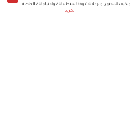
ونكيف المحتوى والإعلانات وفقا لمتطلباتك واحتياجاتك الخاصة
المزيد
حملوا تطبيق
زهرة الخليج
الاشتراك للحصول على ملخص أسبوعي على بريدك
الإلكتروني