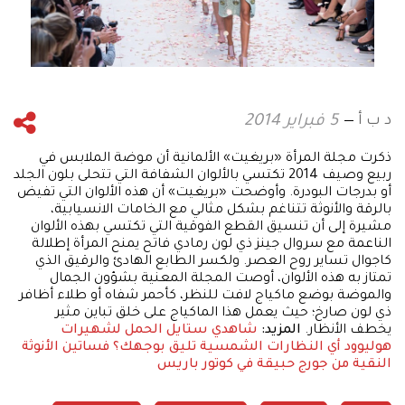
د ب أ
5 فبراير 2014
ذكرت مجلة المرأة «بريغيت» الألمانية أن موضة الملابس في
ربيع وصيف 2014 تكتسي بالألوان الشفافة التي تتحلى بلون الجلد
أو بدرجات البودرة. وأوضحت «بريغيت» أن هذه الألوان التي تفيض
بالرقة والأنوثة تتناغم بشكل مثالي مع الخامات الانسيابية،
مشيرة إلى أن تنسيق القطع الفوقية التي تكتسي بهذه الألوان
الناعمة مع سروال جينز ذي لون رمادي فاتح يمنح المرأة إطلالة
كاجوال تساير روح العصر. ولكسر الطابع الهادئ والرقيق الذي
تمتاز به هذه الألوان، أوصت المجلة المعنية بشؤون الجمال
والموضة بوضع ماكياج لافت للنظر، كأحمر شفاه أو طلاء أظافر
ذي لون صارخ؛ حيث يعمل هذا الماكياج على خلق تباين مثير
يخطف الأنظار.
المزيد:
شاهدي ستايل الحمل لشهيرات
هوليوود
أي النظارات الشمسية تليق بوجهك؟
فساتين الأنوثة
النقية من جورج حبيقة في كوتور باريس