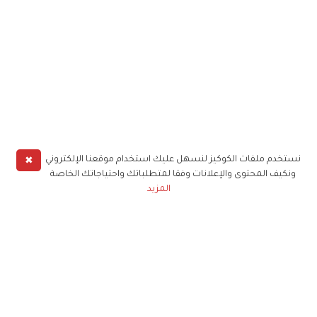
✖
نستخدم ملفات الكوكيز لنسهل عليك استخدام موقعنا الإلكتروني
ونكيف المحتوى والإعلانات وفقا لمتطلباتك واحتياجاتك الخاصة
المزيد
حملوا تطبيق
زهرة الخليج