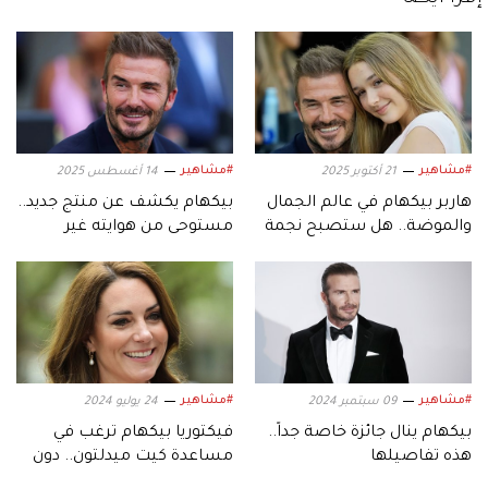
#مشاهير
#مشاهير
21 أكتوبر 2025
14 أغسطس 2025
هاربر بيكهام في عالم الجمال
بيكهام يكشف عن منتج جديد..
والموضة.. هل ستصبح نجمة
مستوحى من هوايته غير
مثل كايلي جينر؟
المتوقعة
#مشاهير
#مشاهير
09 سبتمبر 2024
24 يوليو 2024
بيكهام ينال جائزة خاصة جداً..
فيكتوريا بيكهام ترغب في
هذه تفاصيلها
مساعدة كيت ميدلتون.. دون
إخلال بالقواعد الملكية