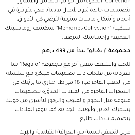
Collection” المكوّنة من خواتم الألماس والأساور
بتصميمات خالدة تدوم لأجيال قادمة، فهي متوفرة في
أحجام وأشكال ماسات متنوعة لترضي كل الأذواق،
تشكيلة “Memories Collection” ستكشف رومانسيتك
العميقة وإحساسك المرهف.
مجموعة "ريغالو" تبدأ من 499 درهم!
للحب والشغف معنى آخر مع مجموعة “Regalo” بما
تنفرد به من قلادات ذات تصميمات مبتكرة مع سلسلة
من الذهب الفاخر عيار 18 قيراط، اختاري ما يزيّنك في
السهرات الفاخرة من القلادات المدوّرة بتصميمات
متنوعة مثل النجوم والقلوب والزهور لتأسري من حولك
بسحرك الفاتن وأنوثتك الجذابة، كما تتوفر القلادات
بتصميمات ذات طابع
عربي لتضفي لمسة من العراقة التقليدية والإرث