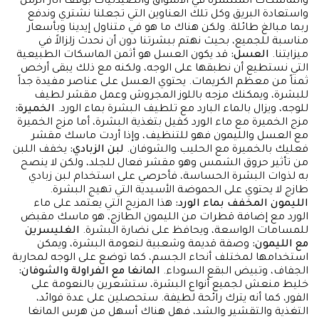
والماسكات المنتشرة في الأسواق والصيدليات بوقف آثار الزمن
واستعادة البريق وكل تلك العناوين التي تجعلنا نشتري وندفع
ربما مبالغ طائلة. ولكن هناك ما هو في متناول إيدينا وبأسعار
مناسبة للجميع، بحيث نهتم ببشرتنا دون أن نحدث زلزالاً في
ميزايتنا.
العسل:
قد يكون العسل هو أثمن الماسكات الطبيعية
التي نستطيع أن نطبقها على الوجه، ولكنه مع ذلك يبقى أرخص
ثمناً من معظم الكريمات. يحتوي العسل على عناصر مفيدة جداً
للبشرة، ويمكنك مزجه باللوز المجروش وعمل مقشر لطيف
للوجه، ويزال بالماء البارد مع تلطيف البشرة بماء الورد.
الخميرة:
مزج الخميرة مع ماء الورد كفيل بتغذية البشرة، أما مزج الخميرة
مع العسل والليمون فهو للتنظيف، وإذا أردت ماسك مقشر
فعليك بالخميرة مع الحليب والشوفان.
لبن الزبادي:
يخفف اللبن
من تأثير حروق الشمس وهو مقشر فعال للجلد، ولكن لا ينصح
به لذوات البشرة الحساسة، فأحرصي على استخدام لبن زبادي
طازج لا يحتوي على الحموضة الأسيدية التي تهيج البشرة.
الليمون المخفف بماء الورد:
هذا المزيج التي يعتمد على ماء
الورد مع إضافة قطرات من الليمون الطازج، هو ماسك مقبض
للمسامات الواسعة، ويحافظ على نضارة البشرة.
الغليسرين
مع الليمون:
وصفة قديمة وشعبية لنعومة البشرة، ويمكن
استخدامها لمختلف أنحاء الجسم، كما توضع على الوجه لمحاربة
الجفاف، وتبيض البقع السوداء.
المانغا مع الفراولة والشوفان:
خليط منعش لجميع أنواع البشرة، ستشعرين بالنعومة على
الفور، كما أنه يترك رائحة لطيفة. ستحصلين على عدة فوائد،
التغذية والتقشير والشد، فهل هناك أسهل من هرس المانغا