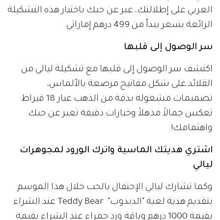
العربي على إطلالتك، عبر عن حبك باختيار هذه التشكيلة
الرائعة بسعر يبدأ من 499 درهم إماراتي.
سر الوصول إلى قلبها
اكتشف سر الوصول إلى قلبها مع تشكيلة ليالي من
القلائد على شكل مفاتيح مرصعة بالألماس،
تصميمات مشغولة بدقة من الذهب عيار 18 قيراط
تعكس جمالاً مذهلاً وخيارات دقيقة تعبر عن حبك
واهتمامك!
اشتري هديتك الماسية واترك الورود لمجوهرات
ليالي
وكما تشارك ليالي الإحتفال بالحب خلال هذا الموسم
بتقديم هدية لعبة "الدبدوب" Teddy Bear عند الشراء
بقيمة 1000 درهم وباقة ورد حمراء عند الشراء بقيمة