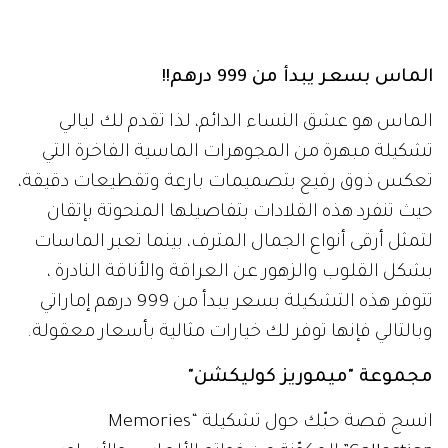
الماس بسعر يبدأ من 999 درهم!!
الماس هو عشق النساء الدائم، لذا تقدم لك ليالي
تشكيلة مبهرة من المجوهرات الماسية الفاخرة التي
تعكس ذوق رفيع بتصميمات بارعة وتقطيعات دقيقة،
حيث تنفرد هذه القلادات بتفاصيلها المنحوتة بإتقان
لتمثل أرقى أنواع الجمال المترف، بينما تعبر الماسات
بشكل القلوب والزهور عن العراقة والأناقة النادرة ،
تتوفر هذه التشكيلة بسعر يبدأ من 999 درهم إماراتي
وبالتالي فإنها توفر لك خيارات مثالية بأسعار معقولة.
مجموعة "ميموريز كوليكشن"
انسج قصة حبّك حول تشكيلة “Memories