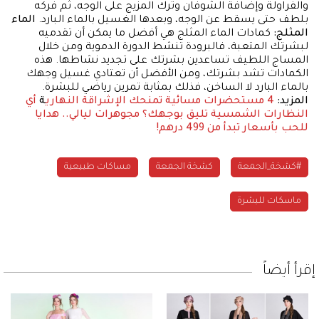
والفراولة وإضافة الشوفان وترك المزيج على الوجه، ثم فركه
بلطف حتى يسقط عن الوجه، وبعدها الغسيل بالماء البارد.
الماء
المثلج:
كمادات الماء المثلج هي أفضل ما يمكن أن تقدميه
لبشرتك المتعبة، فالبرودة تنشط الدورة الدموية ومن خلال
المساج اللطيف تساعدين بشرتك على تجديد نشاطها. هذه
الكمادات تشد بشرتك، ومن الأفضل أن تعتادي غسيل وجهك
بالماء البارد لا الساخن، فذلك بمثابة تمرين رياضي للبشرة.
المزيد:
4 مستحضرات مسائية تمنحك الإشراقة النهاري
ة
أي
النظارات الشمسية تليق بوجهك؟
مجوهرات ليالي.. هدايا
للحب بأسعار تبدأ من 499 درهم!
#كشخة_الجمعة
كشخة الجمعة
مساكات طبيعية
ماسكات للبشرة
إقرأ أيضاً