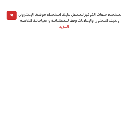
✖
نستخدم ملفات الكوكيز لنسهل عليك استخدام موقعنا الإلكتروني
ونكيف المحتوى والإعلانات وفقا لمتطلباتك واحتياجاتك الخاصة
المزيد
حملوا تطبيق
زهرة الخليج
الاشتراك للحصول على ملخص أسبوعي على بريدك
الإلكتروني