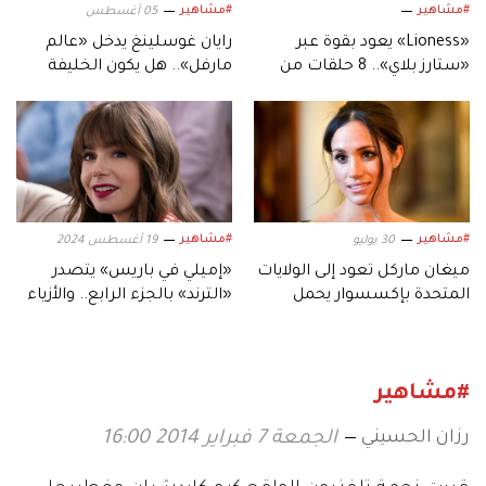
#مشاهير
#مشاهير
05 أغسطس
«Lioness» يعود بقوة عبر
رايان غوسلينغ يدخل «عالم
«ستارز بلاي».. 8 حلقات من
مارفل».. هل يكون الخليفة
التشويق المتواصل
المنتظر لنيكولاس كيج؟
#مشاهير
#مشاهير
30 يوليو
19 أغسطس 2024
ميغان ماركل تعود إلى الولايات
«إميلي في باريس» يتصدر
المتحدة بإكسسوار يحمل
«الترند» بالجزء الرابع.. والأزياء
بصمة الأميرة كيت
السبب
#مشاهير
رزان الحسيني
الجمعة 7 فبراير 2014 16:00