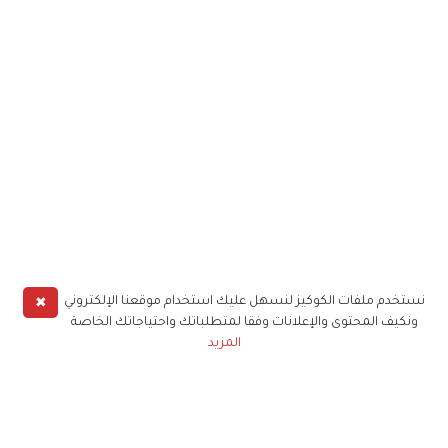
✖
نستخدم ملفات الكوكيز لنسهل عليك استخدام موقعنا الإلكتروني
ونكيف المحتوى والإعلانات وفقا لمتطلباتك واحتياجاتك الخاصة
المزيد
حملوا تطبيق