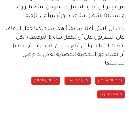
من يوليو إلى مايو المقبل مشيرة ان ابنتهما نورث
ويست(8 أشهر) ستلعب دوراً كبيراً في الزفاف.
يذكر أن الثنائي أعلنا سابقاً أنهما سيعرضا حفل الزفاف
على التلفزيون على أن تتكفل قناة E الترفيهية بكل
نفقات الزفاف والتي تبلغ ملايين الدولارات في مقابل
أن تملك حق التغطية الحصرية له كي يذاع على
شاشتها.
زفاف المشاهير
كانييه ويست
مشاهير العالم
كيم كاردشيان