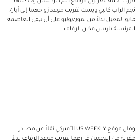
قررت نجمة تلفزيون الواقع كيم كاردشيان وخطيبها
نجم الراب كانيي ويست تقريب موعد زواجهما إلى أيار/
مايو المقبل بدلاً من تموز/يوليو على أن تبقى العاصمة
الفرنسية باريس مكان الزفاف.
وقال موقع US WEEKLY الأميركي نقلاً عن مصادر
مقربة من النجمين قرارهما تقريب موعد الزفاف بدلاً