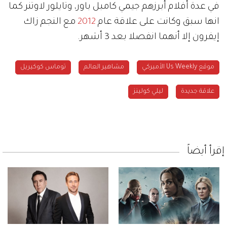
في عدة أفلام أبرزهم جيمي كامبل باور، وتايلور لاوتنر كما
انها سبق وكانت على علاقة عام
2012
مع النجم زاك
إيفرون إلا أنهما انفصلا بعد 3 أشهر.
موقع Us Weekly الأميركي
مشاهير العالم
توماس كوكيريل
علاقة جديدة
ليلي كولينز
إقرأ أيضاً