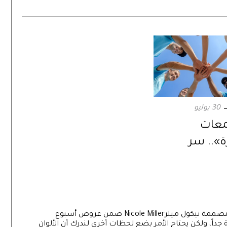
30 يوليو
معات
».. سر
ت الأقوى في
للحظة بدت مجموعة خريف 2014 التي قدمتها المصممة نيكول ميلرNicole Miller ضمن عروض أسبوع
ً، ولكن يحتاج الأمر بضع لحظات أخرى لندرك أن الألوان