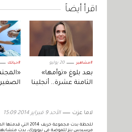
اقرأ أيضاً
20 يوليو
#مشاهير
#حياتك
بعد بلوغ «توأمها»
«المجت
الثامنة عشرة.. أنجلينا
الصغيرة
جولي تستعد لمرحلة
الصداقا
جديدة في حياتها
2026
لاما عزت
الأحد 9 فبراير 2014 15:09
مرسيدس بنز للموضة في نيويورك، بدت متشابهة جدا