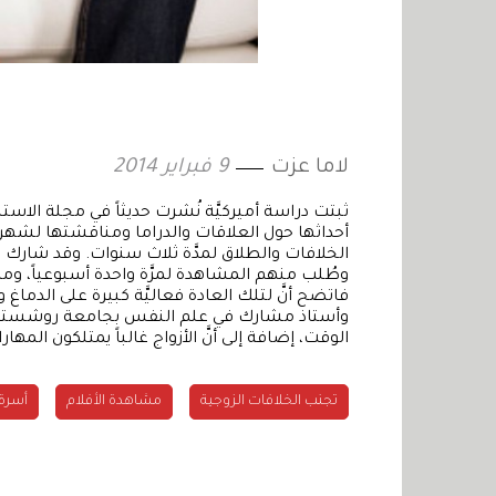
لاما عزت
9 فبراير 2014
ثبتت دراسة أميركيَّة نُشرت حديثاً في مجلة الاس
أحداثها حول العلاقات والدراما ومناقشتها لشهر وا
فاتضح أنَّ لتلك العادة فعاليَّة كبيرة على الدماغ
وأستاذ مشارك في علم النفس بجامعة روشستر بني
الوقت، إضافة إلى أنَّ الأزواج غالباً يمتلكون المها
تجنب الخلافات الزوجية
مشاهدة الأفلام
أسرة