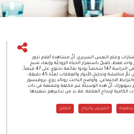
تشارات وعلم النفس السريري، أنَّ مشاهدة أفلام تدور
حد فقط، كفيلُ باستمرار الحياة الزوجيَّة وإبعاد شبح
الخلافات والطلاق لمدَّة ثلاث سنوات. وقد شارك في الدراسة 147 شخصاً زودوا بقائمة تحتوي على 47 فيلماً،
وطُلب منهم المشاهدة لمرَّة واحدة أسبوعياً، ومن ثمَّ مناقشة وتحليل الأدوار والعلاقات لمدَّة 45 دقيقة،
 والترابط الاجتماعي. وأوضح الباحث رونالد روغ، بروفيسور
ويورك، أنَّ هذه الوسيلة غير مكلفة وممتعة في ذات
رات الكافية لإنجاح العلاقة، فلا بد من تذكيرهم بتنفيذها.
 وطفولة
التلفزيون والزواج
الطلاق