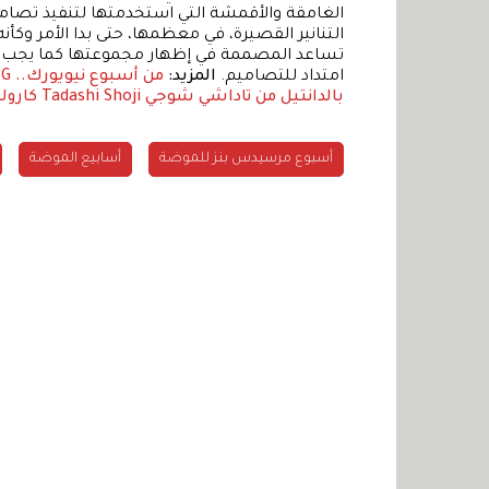
الغامقة والأقمشة التي استخدمتها لتنفيذ تصام
التنانير القصيرة، في معظمها، حتى بدا الأمر وك
تساعد المصممة في إظهار مجموعتها كما يجب، حيت
امتداد للتصاميم.
المزيد:
من أسبوع نيويورك.. BCBG لخريف وشتاء 2014
بالدانتيل من تاداشي شوجي Tadashi Shoji
كارولينا
أسبوع مرسيدس بنز للموضة
أسابيع الموضة