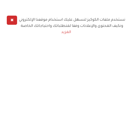
✖
نستخدم ملفات الكوكيز لنسهل عليك استخدام موقعنا الإلكتروني
ونكيف المحتوى والإعلانات وفقا لمتطلباتك واحتياجاتك الخاصة
المزيد
حملوا تطبيق
زهرة الخليج
الاشتراك للحصول على ملخص أسبوعي على بريدك
الإلكتروني