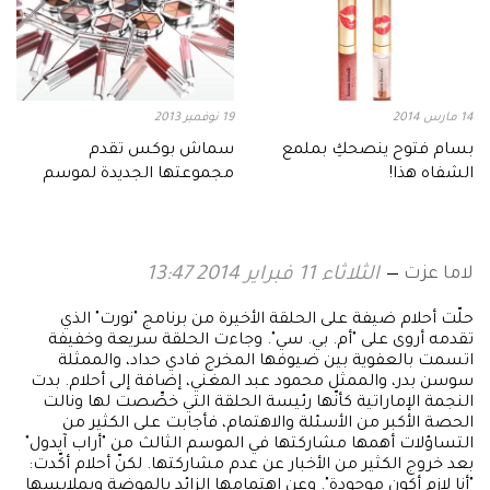
14 مارس 2014
19 نوفمبر 2013
بسام فتوح ينصحكِ بملمع
سماش بوكس تقدم
الشفاه هذا!
مجموعتها الجديدة لموسم
الأعياد 2013
لاما عزت
الثلاثاء 11 فبراير 2014 13:47
حلّت أحلام ضيفة على الحلقة الأخيرة من برنامج "نورت" الذي
تقدمه أروى على "أم. بي. سي". وجاءت الحلقة سريعة وخفيفة
اتسمت بالعفوية بين ضيوفها المخرج فادي حداد، والممثلة
سوسن بدر، والممثل محمود عبد المغني، إضافة إلى أحلام. بدت
النجمة الإماراتية كأنّها رئيسة الحلقة التي خصِّصت لها ونالت
الحصة الأكبر من الأسئلة والاهتمام، فأجابت على الكثير من
التساؤلات أهمها مشاركتها في الموسم الثالث من "أراب آيدول"
بعد خروج الكثير من الأخبار عن عدم مشاركتها. لكنّ أحلام أكّدت:
"أنا لازم أكون موجودة". وعن اهتمامها الزائد بالموضة وبملابسها