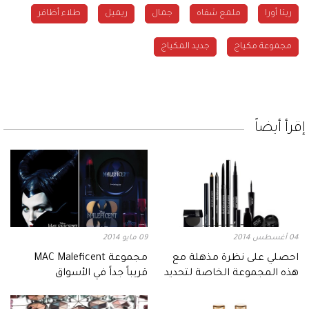
ريتا أورا
ملمع شفاه
جمال
ريميل
طلاء أظافر
مجموعة مكياج
جديد المكياج
إقرأ أيضاً
04 أغسطس 2014
09 مايو 2014
احصلي على نظرة مذهلة مع
مجموعة MAC Maleficent
هذه المجموعة الخاصة لتحديد
قريباً جداً في الأسواق
العيون!