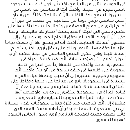
في الموسم الثاني من البرنامج، نفت أن يكون ذلك بسبب وجود
نانسي عجرم في اللجنة، وأكّدت أنّها لا تتنافس مع نانسي في
اللبس ولا تسمح بهذا التقارب لأنّ "ستايلها" يختلف عن أسلوب
أحلام، فنانسي ترتدي دوماً من تصاميم ايلي صعب في حين أنّ
أحلام ترتدي من جميع المصمّمين وتختار ملابسها بنفسها على
عكس نانسي التي لديها "استيايلست" تختار لها ملابسها. وعما
حكي بأنّ ألبومها الأخير لم يحقق النجاح المطلوب ولا يرقى إلى
مستوى أعمالها السابقة، أكّدت أنّه لم يسبق لها أن حققت نجاحاً
يوازي ما حققه هذا الألبوم. وبناء على سؤال أروى، اختارت أحلام
الفنانة هيفا وهبي لتكون العضو الخامس في لجنة تحكيم "أراب
آيدول". أحلام التي صرّحت سابقاً أنّها ضد قيادة المرأة في
السعودية، عادت وأكّدت على كلامها رداً على اعتراض كاتبة
سعودية على كلامها في حلقة سابقة من "نورت". وأكّدت أنّها
سعودية وخليجية، مشيرة إلى أنّ سبب رفضها قيادة المرأة
للسيارة في السعودية، نابع من غيرتها على دينها وحفاظاً على
الأماكن المقدسة هناك كمكة المكرمة والمدينة. وتابعت أنّ
قيادة المرأة في السعودية ستؤدي إلى كوارث. وأوضحت أنّها
لست ضد قيادة المرأة السعودية للسيارة خارج السعودية،
مشيرة إلى أنّها شاهدت منذ فترة فتيات سعوديات يقدن السيارة
في دبي، فشعرت بالسعادة. يذكر أنّ أحلام قدّمت العقد الذي
كانت تضعه كهدية لمقدمة البرنامج أروى وسوار الماس الأسود
كهدية للجمهور.