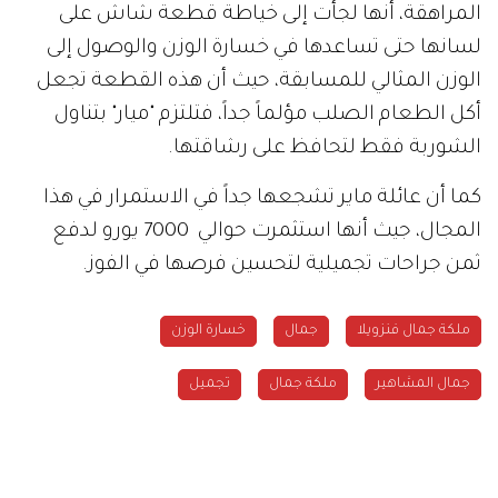
المراهقة، أنها لجأت إلى خياطة قطعة شاش على
لسانها حتى تساعدها في خسارة الوزن والوصول إلى
الوزن المثالي للمسابقة، حيث أن هذه القطعة تجعل
أكل الطعام الصلب مؤلماً جداً، فتلتزم "ميار" بتناول
الشوربة فقط لتحافظ على رشاقتها.
كما أن عائلة ماير تشجعها جداً في الاستمرار في هذا
المجال، جيث أنها استثمرت حوالي 7000 يورو لدفع
ثمن جراحات تجميلية لتحسين فرصها في الفوز.
ملكة جمال فنزويلا
جمال
خسارة الوزن
جمال المشاهير
ملكة جمال
تجميل