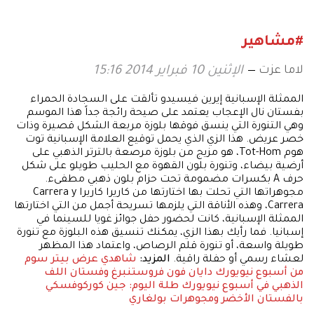
#مشاهير
لاما عزت
الإثنين 10 فبراير 2014 15:16
الممثلة الإسبانية إيرين فيسيدو تألقت على السجادة الحمراء
بفستان نال الإعجاب يعتمد على صيحة رائجة جداً هذا الموسم
وهي التنورة التي ينسق فوقها بلوزة مربعة الشكل قصيرة وذات
خصر عريض. هذا الزي الذي يحمل توقيع العلامة الإسبانية توت
هوم Tot-Hom، هو مزيج من بلوزة مرصعة بالترتر الذهبي على
أرضية بيضاء، وتنورة بلون القهوة مع الحليب طويلو على شكل
حرف A بكسرات مضمومة تحت حزام بلون ذهبي مطفىء.
مجوهراتها التي تحلت بها اختارتها من كاريرا كاريرا Carrera y
Carrera، وهذه الأناقة التي يلزمها تسريحة أجمل من التي اختارتها
الممثلة الإسبانية، كانت لحضور حفل جوائز غويا للسينما في
إسبانيا. فما رأيك بهذا الزي، يمكنك تنسيق هذه البلوزة مع تنورة
طويلة واسعة، أو تنورة قلم الرصاص، واعتماد هذا المظهر
لعشاء رسمي أو حفلة راقية.
المزيد:
شاهدي عرض بيتر سوم
من أسبوع نيويورك
دايان فون فروستنبرغ وفستان اللف
الذهبي في أسبوع نيويورك
طلة اليوم: جين كوركوفسكي
بالفستان الأخضر ومجوهرات بولغاري