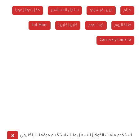
حزام
إيرين فيسيدو
ستايل المشاهير
حفل جوائز غويا
طلة اليوم
توت هوم
كاريرا كاريرا
Tot-Hom
Carrera y Carrera
✖
نستخدم ملفات الكوكيز لنسهل عليك استخدام موقعنا الإلكتروني