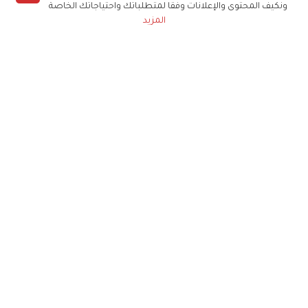
ونكيف المحتوى والإعلانات وفقا لمتطلباتك واحتياجاتك الخاصة
المزيد
حملوا تطبيق
زهرة الخليج
الاشتراك للحصول على ملخص أسبوعي على بريدك
الإلكتروني