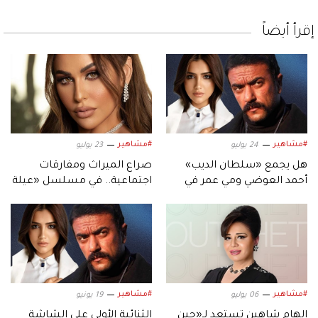
إقرأ أيضاً
#مشاهير
#مشاهير
24 يوليو
23 يوليو
هل يجمع «سلطان الديب»
صراع الميراث ومفارقات
أحمد العوضي ومي عمر في
اجتماعية.. في مسلسل «عيلة
دراما رمضان 2027؟
بتعمل عمايل»
#مشاهير
#مشاهير
06 يوليو
19 يونيو
إلهام شاهين تستعد لـ«حين
الثنائية الأولى على الشاشة