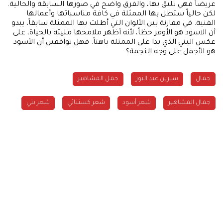
عريضاً فهي تليق بها، والفرق واضح في صورها السابقة والحالية.
لكن حالياً ستطل بها الممثلة في كافة مناسباتها وأعمالها
الفنية. في مقارنة بين الألوان التي أطلت بها الممثلة سابقاً، يبدو
أن الاسود هو الأوفر حظاً، لأنه أظهر ملامحها مليئة بالحياة، على
عكس البني الذي بدا على الممثلة باهتاً. فهل توافقين أن الأسود
هو الأجمل على وجه النجمة؟
جمال
سيرين عبد النور
جمل المشاهير
جمال المشاهير
شعر أسود
شعر كستنائي
شعر بني