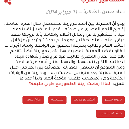
#مشاهير العرب
دعاء حسن ـ القاهرة
11 فبراير 2014
يبدو أنّ المعركة بين أحمد عز وزينة ستشتعل خلال الفترة القادمة،
إذ خرج النجم المصري عن صمته ليقدم بلاغاً ضد زينة، يتهمها
فيه بـ"التشهير به في وسائل ا?علام واتهامه بأنّه تزوجها بعقد
عرفي، وأنجب منها طفلين وهو ما لم يحدث". وتردد أنّ عز قابل
النائب العام وطالبه بسرعة التحقيق في الواقعة واتخاذ ا?جراءات
القانونية ضد الممثلة المصرية. هذا الأمر دفع زينة أيضاً لتقديم
بلاغ ضد الفنان المصري طالبت فيه عز بإصدار شهادة ميلاد
لطفليها اللذين تنسبهما لوالدهما الفنان أحمد عز كما ادعت.
ومن المتوقع أن تشتعل المعارك القضائية بين الطرفين خلال
الفترة المقبلة بعد فترة من الصمت منذ عودة زينة من الولايات
المتحدة وهي تصطحب طفلين مؤكدةً أنهما ولدا أحمد عز.
للمزيد:
لماذا رفضت زينة الظهور مع طوني خليفة؟
نجوم مصر
احمد عز وزينة
فضيحة
زواج عرفي
مشاهير العرب