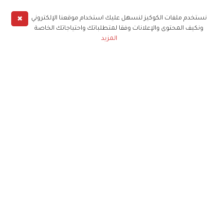
✖
نستخدم ملفات الكوكيز لنسهل عليك استخدام موقعنا الإلكتروني
ونكيف المحتوى والإعلانات وفقا لمتطلباتك واحتياجاتك الخاصة
المزيد
حملوا تطبيق
زهرة الخليج
الاشتراك للحصول على ملخص أسبوعي على بريدك
الإلكتروني