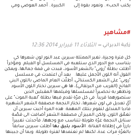
يكتب الحب».. وتعود بقوة إلى
الكبيرة.. أحمد العوضي ومي
السينما بفيلمَيْن جديدَيْن
عمر يدخلان «سباق صيف
2026»
#مشاهير
زكية الديراني
الثلاثاء 11 فبراير 2014 12:36
كل فترة وجيزة، تغير الممثلة سيرين عبد النور لون شعرها كي
يتناسب مع الدور الذي ستلعبه في المسلسل أو الفيلم. ومؤخراً
أطلت بطلة "روبي" بالشعر الأسود، فبدت في قمة جمالها، ويمكن
القول أنه اللون الأجمل عليها. بعد أن اعتمدت في مسلسل
"روبي" على الشعر الكستنائي، أطلّت العام الماضي باللون البني
الفاتح (القريب من البرتقالي)، ها هي سيرين تختار اللون الأسود
وتظهر به تحضيراً لمسلسلها وفيلمها المقبلين الذين
ستصورهما قريباً. في كل مرّة تقدم فيها بطلة "لعبة الموت" على
أيّ تعديل في لون شعرها، تختار النجمة مصففة الشعر الشهيرة
فاديا المندلق لتقوم بتلك المهمة. هذه المرة أحبت سيرين أن
تغمّق اللون، ولكن المييز أن مصففة الشعر أضافت الى قصّة
ستايل النجمة غرّة طويلة تتناسب مع وجهها، فأحدثت تغييراً
بارزاً في إطلالة الفنانة.
الأسود يليق بها
أطلت سيرين سابقاً
بالغرّة مرات عدة، لكنها لم تعتمدها لفترة طويلة. وبما أن جبينها