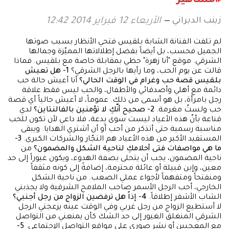
#مشاهير
زينب الديراني
الأربعاء 12 فبراير 2014 12:42
لم تلفت الفنانة الشابة بلقيس فتحي الأنظار بسبب صوتها
الجميل فحسب، بل أيضاً بفضل إطلالاتها المميّزة وجمالها
الشرقي. موقع "أنا زهرة" حظي بمقابلة خاصة مع بلقيس. فماذا
قالت عن يوم الحب، وما رأيها بالرجل الشرقي؟
1- هل تعيش
بلقيس قصة حب وغرام في الوقت الحالي؟
أنا أعيش حالة حب
دائمة مع أهلي وأصدقائي والأطفال، والحب ليس فقط علاقة
رجل بامرأة، بل هو أسمى من ذلك. عموماً، لا أعيش حالياً أي قصة
حب ولستُ مغرمة.
2- صحيح أنّكِ لا تؤمنين بالفالنتاين؟
لدي
قناعة بأنّ هذه الأعياد ليست سوى بِدعة، فلا داعي لأن تكون للحب
مناسبة رسمية حتى أتذكر من أحب أو أن أشتري الهدايا. ويبقى
المستفيد الأكبر من هذه الأعياد هم التجّار والشركات الكبرى.
3-
ما هي مواصفات فتى أحلامكِ لناحية الشكل والمضمون؟
من
ناحية المضمون، يجب أن يتحلى بصفة الهدوء، ويكون غيوراً إلى حد
معين، وإبن قبيلة أو عائلة محترمة، إضافةً إلى كونه مثقفاً
ومنفتحاً ومتفهماً لأجواء عملي الصعب. من ناحية الشكل
الخارجي، أحب الرجل الأسمر صاحب الملامح الشرقية ولا يجذبني
الشاب الأشقر إطلاقاً.
4- إذاً هل ترفضين الزواج من رجل أجنبي؟
لا أستطيع الزواج من رجل غربي وفي الوقت عينه يزعجني الرجل
الشرقي المنغلق الغيور إلى حد الشك كأن يمنعني من التواصل
مع المعجبين أو نشر صوري على مواقع التواصل الإجتماعي.
5-