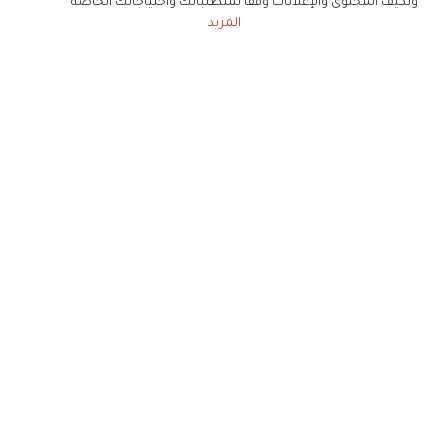
ونكيف المحتوى والإعلانات وفقا لمتطلباتك واحتياجاتك الخاصة
المزيد
حملوا تطبيق
زهرة الخليج
الاشتراك للحصول على ملخص أسبوعي على بريدك
الإلكتروني
لن تتم مشاركة بياناتكم الشخصية مع أي طرف ثالث