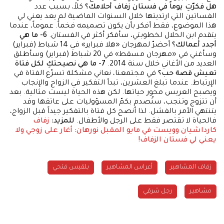
هل فكرّتِ يوماً في فستان زفاف أحلامك؟
كلاً، بسبب عدد
الفساتين التي ارتديتها خلال السنوات الماضية لم يعد يعني لي
هذا الموضوع، فقط أفكر بأن يكون تصميمه فخماً. عموماً، عندما
يتقدم ابن الحلال لخطوبتي، سأفكر أكثر في الفستان.
6- ما هي
أجدد أعمالك؟
أحضرّ لمهرجان «هلا فبراير» في 14 شباط (فبراير)
وسأغني في «مهرجان مسقط» في 20 شباط (فبراير) وسأطلق
العديد من الأغاني خلال سنة 2014.
7- ما هي نصيحتكِ لكل فتاة
تعيش قصة حب؟
في مجتمعنا، نعاني مشكلة تسرّع الفتاة في
الإرتباط. عندما تبلغ العشرين، تبدأ التفكير في الزواج والإنجاب
ويصبح العريس محور حياتها. لكن هذه الحياة ليست مثالية. بعد
أن تتزوج وتنجب، ستُصدم بكمّ المسؤوليات على عاتقها وقد
يتنتهي الأمر بالفشل. لذا أنصح كل فتاة بالتفكير جيداً قبل الزواج،
فالحياة لا تقتصر فقط على الرجل والأطفال.
للمزيد:
زفاف
كارداشيان وويست في مايو المقبل
نورهان: أغار على زوجي ولا
يعني لي فستان الزفاف!
زفاف المشاهير
أعراس المشاهير
بلقيس فتحي
مشاهير
رجل شرقي