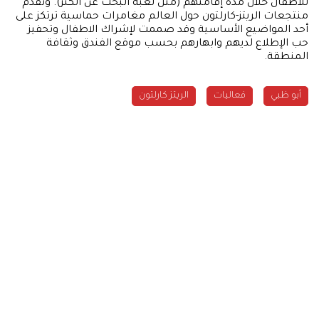
للأطفال خلال مدة إقامتهم (مثل لعبة البحث عن الكنز). وتقدم
منتجعات الريتز-كارلتون حول العالم مغامرات حماسية ترتكز على
أحد المواضيع الأساسية وقد صممت لإشراك الاطفال وتحفيز
حب الإطلاع لديهم وابهارهم بحسب موقع الفندق وثقافة
المنطقة.
أبو ظبي
فعاليات
الريتز كارلتون