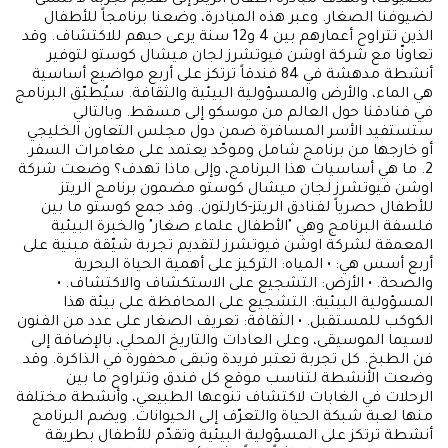
لضيوفنا الصغار. وعبر هذه المبادرة، وضعنا برنامجاً للأطفال
الذين تتراوح أعمارهم بين 4 و12 سنة يرعى حبهم للاكتشاف. وقد
تعاونّا مع شركة اوشن فيوتشرز لجان ميشال كوستو لتوفير
أنشطة مدهشة في 84 فندقاً ترتكز على أربع مواضيع أساسية
هي الماء، والأرض والمسؤولية البيئية والثقافة. سيُطبّق البرنامج
في فنادقنا حول العالم من موسكو إلى مسقط. وبالتالي
ستستفيد الأسر المسافرة ضمن دول مجلس التعاون الخليجي
أو خارجها من برنامج شامل وموحّد يعتمد على مغامرات السفر.
2. ما هي أساسيات هذا البرنامج، وإلى ماذا تهدف؟ وضعت شركة
اوشن فيوتشرز لجان ميشال كوستو مضمون برنامج الريتز
للأطفال حصرياً لفنادق الريتز-كارلتون. وقد جمع كوستو ما بين
فلسفة البرنامج وهي "الأطفال علماء صغار" والخبرة البيئية
المعمقة لشركة اوشن فيوتشرز لتقديم تجربة شيّقة مبنية على
أربع أسس هي: • المياه: التركيز على أهمية الحياة البحرية
والصحة. • الأرض: التشجيع على الاستكشاف والاكتشاف. •
المسؤولية البيئية: التشجيع على المحافظة على بيئة هذا
الكوكب للمستقبل. • الثقافة: تعريف الصغار على عدد من الفنون
لاسيما الموسيقى، وعلى العادات والتاريخ المحلي، بالإضافة إلى
فن الطبخ. كل تجربة تعتبر فريدة وتبقى محفورة في الذاكرة. وقد
وضعت الأنشطة لتناسب موقع كل فندق وتتراوح ما بين
الرحلات في الغابات لاكتشاف تنوعها الطبيعي، وأنشطة مختلفة
منها لعبة شبكة الحياة والتعرّف إلى الحيوانات. ويضم البرنامج
أنشطة ترتكز على المسؤولية البيئية وتقدّم للأطفال بطريقة