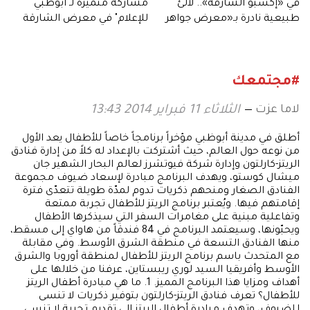
في «إكسبو الشارقة».. لآلئ
مشاركة متميزة لـ"أبوظبي
طبيعية نادرة بـ«معرض جواهر
للإعلام" في معرض الشارقة
الإمارات»
الدولي للكتاب
#مجتمعك
لاما عزت
الثلاثاء 11 فبراير 2014 13:43
أطلق في مدينة أبوظبي مؤخراً برنامجاً خاصاً للأطفال يعد الأول
من نوعه حول العالم، حيث أشتركت بالإعداد له كلاً من إدارة فنادق
الريتز-كارلتون وإدارة شركة فيوتشرز لعالم البحار الشهير جان
ميشال كوستو، ويهدف البرنامج مبادرة لإسعاد ضيوف مجموعة
الفنادق الصغار ومنحهم ذكريات تدوم لمدّة طويلة تتعدّى فترة
إقامتهم فيها. ويُعتبر برنامج الريتز للأطفال تجربة ممتعة
وتفاعلية مبنية على مغامرات السفر التي سيذكرها الأطفال
ويحبّونها، وسيعتمد البرنامج في 84 فندقاً من هاواي إلى مسقط،
منها الفنادق التسعة في منطقة الشرق الأوسط. وفي مقابلة
مع المتحدث باسم برنامج الريتز للأطفال لمنطقة أوروبا والشرق
الأوسط وأفريقيا السيد لوري ريبستاين، عرفنا من خلالها على
أهداف ومزايا هذا البرنامج المميز. 1. ما هي مبادرة أطفال الريتز
للأطفال؟ تعرف فنادق الريتز-كارلتون بتوفير ذكريات لا تنسى
للضيوف، وتهدف مبادرة أطفال الريتز إلى تقديم تجربة لا تنسى