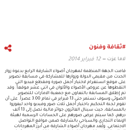
#ثقافة وفنون
لاما عزت
12 فبراير 2014
قامت الجهة المنظمة لمهرجان أضواء الشارقة الرابع بدعوة زوار
الحدث من مقيمي الدولة وزوارها للمشاركة في مسابقة تصوير
على موقع انستغرام لاختيار أجمل صورة ومقطع فيديو التي
التقطوها عن عروض الأضواء والألوان في اثني عشر موقعاً. وقد
تم إطلاق المسابقة بالتعاون مع جمعية الامارات للتصوير
الضوئي وسوف تستمر حتى 13 فبراير في تمام 3.00 عصراً. على أن
تقوم لجنة التحكيم باختيار أجمل ثلاث صور وفيديو واحد ليفوزوا
بالمسابقة، حيث سينال الفائزون جوائز مالية تصل إلى 13 ألف
درهم، كما سيتم عرض صورهم على الحسابات الرسمية لهيئة
الإنماء التجاري والسياحي بالشارقة ضمن مواقع التواصل
الاجتماعي. ويُعد مهرجان أضواء الشارقة من أبرز المهرجانات