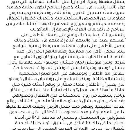
يسهل فهمها وتترك اثراً بارزاً مثل الألعاب التفاعلية التي تدور
حول تأثير الإنسان في البيئة. وُضع البرنامج ليكون بمثابة مغامرة
مميزة، فعند تسجيل الدخول يقدّم للضيوف حزمة ترحيبية توفر
معلومات عن الحصص الاستكشافية. ولتحريك فضول الأطفال
ودغدغة مخيلتهم وتحفيز روح المغامرة لديهم، أدخلنا عناصر من
البرنامج في تقديمات الغرف بالإضافة إلى المأكولات
والمشروبات. كما يحث البرنامج على إعتماد الأطفال على
أنفسهم بعيداً عن والديهم أثناء إقامتهم في الفندق، وبذلك
يحصل الأطفال على تجارب مختلفة مميزة خلال فترة البرنامج،
بينما يتمكن الأهل من ممارسة إهتماماتهم الأخرى في هذه
الأثناء. 3. لماذا اختارت شركة فنادق الريتز-كارلتون التعاون مع
شركة اوشن فيوتشرز لجان ميشال كوستو؟ تمتد علاقاتنا بجان
ميشال كوستو وشركة اوشن فيوتشرز لسنوات. يجمعنا حبّ
التفاعل مع الأطفال وتوعيتهم على المواضيع المجتمعية
والبيئية المختلفة. ويرتكز البرنامج على رؤية جان ميشال كوستو
الذي يعتبر أن الأطفال علماء صغار تراودهم أسئلة كثيرة مثل
لماذا؟ ما هذا؟ كيف يعمل؟ ولذلك تعاونّا منذ البداية على ابتكار
برنامج يستفيد من روح الاسكتشاف لدى الأطفال وفضولهم.
وقد أمضى جان ميشال كوستو حياته بأكملها في اكتشاف روائع
العالم الطبيعية ويفهم كيف تعمل الأرض وكيفية الحفاظ عليها.
لذا من المهم توفير هذه المعلومات للأطفال الذين سيصبحون
مسؤولين في المستقبل. وتسمح لنا فنادقنا الـ84 في أنحاء
العالم بما في ذلك 10 فنادق في الشرق الأوسط بإغناء حياة
الأطفال من دبي في الإمارات العربية المتحدة إلى جبل دوف في