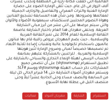
العالمية التي حققت مكانة بارزة في المنطقة وتجذب عشرات
آلاف الزوار في كل عام، حيث تُلقي الإمارة الضوء على حضارة
الإمارة الغنية والتراث العمراني والتفاصيل والزخارف الجميلة
لمعالمها وصروحها. ومن شأن هذه المسابقة تشجيع الفنانين
وهواة التصوير المحليين لاستكشاف سيمفونية الأضواء والألوان
والتي سيتم عرضها على اثني عشر من أبرز مباني الشارقة
العريقة. ويحتفي مهرجان هذا العام باختيار الشارقة عاصمة
الثقافة الإسلامية للعام 2014 على تميز الثقافة العربية
والإسلامية ، حيث يضم المهرجان عروض راقية قام بها فنانون
عالميون باستخدام تكنولوجيا عالية وتقنيات إضاءة ثلاثية الأبعاد
تم تصميمها خصيصاً لمباني وصروح الإمارة لتُبرز هويتها
الإسلامية والعربية . للراغبين بالمشاركة عليهم بمتابعة
الحساب الرسمي لهيئة الإنماء التجاري والسياحي بالشارقة على
تطبيق انستغرام (@shjtourism) على أن تتضمن جميع
المشاركات ذكر حساب الهيئة @shjtourism ووسم #SLF.
ويستمر مهرجان أضواء الشارقة حتى 14 فبراير الحالي كل ليلة
من السابعة والنصف مساء وحتى الحادية عشراً ليلاً وحتى
منتصف الليل في عطلة نهاية الأسبوع.
انستغرام
الشارقة
مهرجان أضواء
فعاليات