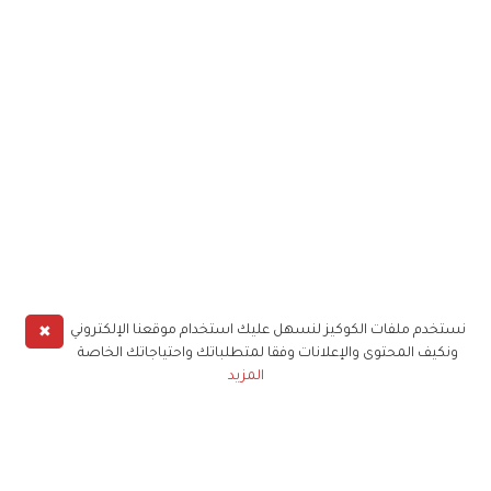
✖
نستخدم ملفات الكوكيز لنسهل عليك استخدام موقعنا الإلكتروني
ونكيف المحتوى والإعلانات وفقا لمتطلباتك واحتياجاتك الخاصة
المزيد
حملوا تطبيق