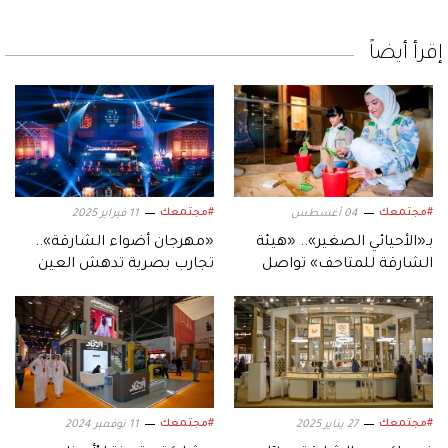
إقرأ أيضاً
#مجتمعك
#مجتمعك
04 أغسطس
11 فبراير 2025
بـ«الأحيائي الصغير».. «هيئة
«مهرجان أضواء الشارقة»..
الشارقة للمتاحف» تواصل
تجارب بصرية تدهش العين
أنشطة مخيماتها الصيفية
#مجتمعك
#مجتمعك
27 يناير 2025
11 نوفمبر 2024