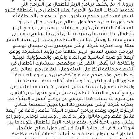
اريزونا. 4. بمَ يختلف برنامج الريتز للأطفال عن البرامج التي
تقدمها شركات الفنادق الأخرى؟ يعتبر الأطفال في المنطقة كثيرو
السفر فعدد كبير منهم يسافرون مع أسرهم في المنطقة أو
يقصدون مناطق مهمة حول العالم من المدن مثل لندن أو
المحميات النائية مثل كرابي في تايلندا. ونقدم في برنامج الريتز
للأطفال ما لا تقدمه أي شركة فنادق أخرى فالبرنامج موحّد في
جميع فنادقنا ويعدّل ليناسب المنطقة ويضيف إلى متعة السفر
فيها. وقد ابتكرت شركة اوشن فيوتشرز لجان ميشال كوستو
البرنامج حصرياً لفنادق الريتز انطلاقاً من رؤيتنا المشتركة ووفق
أربعة مواضيع أساسية هي الماء والأرض والمسؤولية البيئية
والثقافة. لذا بغض النظر عن موقعهم، سيشارك الأطفال في
أنشطة مختلفة ترتكز على البيئة وعلى التفاعل مع العالم الذي
يحيط بهم. وقد صمم علماء متخصّصين في علوم الطبيعة
محتوى البرنامج ليكون متنوعاً تماماً كالطبيعة المحيطة بنا
وليخاطب عقول المستكشفين الصغار. 5. كنتم قد أعلنتم عن
برنامج "سفراء البيئة" للأطفال ضمن برامج فندق الريتز كارلتون
قبل فترة، بمَ يختلف هذا البرنامج عن برنامج "سفراء البيئة"؟ لقد
ابتكرت شركة أوشن فيوتشرز كلا البرنامجين خصيصاً لفنادق
الريتز-كارلتون. ويقدم برنامج "سفراء البيئة" للأعمار كافة في أربعة
فنادق فقط وهي كابالوا، وغراند كايمان، وساينت توماس، ودورادو
بيتش. ومن ناحية أخرى، يقدم برنامج الريتز للأطفال للأولاد ما بين
4 و12 سنة في كل فنادق الريتز-كارلتون حول العالم. وتشمل
الفنادق كلها سواء المدنية منها أو المنتجعات أنشطة خاصة