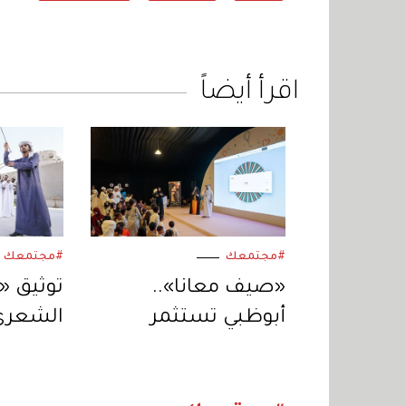
اقرأ أيضاً
#مجتمعك
#مجتمعك
«صيف معانا»..
توثيق «
أبوظبي تستثمر
الشعري»
الإجازة الصيفية
للموروث
بفعاليات متنوعة
الإمارات