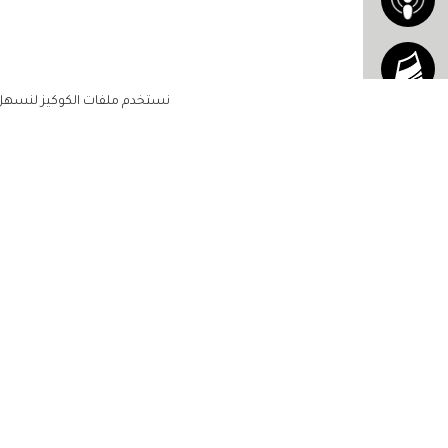
نستخدم ملفات الكوكيز لنسهل ع
الاشتراك للحصول على ملخ
أسبوعي على بريدك الإلكتروني
الرئيسية
مشاهير
أناقتك
لن تتم مشاركة بياناتكم الشخصية مع أ
جمالك
طرف ثالث
مجتمعك
حياتك