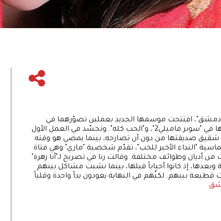
دمشق"، افتتحت موسمها الجديد بعملين تصوّرهما في
وقت واحد. هكذا تنشغل رنا حيدر بتصوير مشاهدها في "سوبر فاميلي2"، و"الحب كله". وتجسّد في العمل الأول
شقيق صديقتها من دون أن تصارحه، بينما يمضي هو وقته
ماسية "النداء الأخير للحب"، تقدّم شخصية "ماري" وهي فتاة
ن أديان وطوائف مختلفة. وقالت رنا في تصريح لـ"أنا زهرة"
 وبعدها، إذ كانوا أحباباً قبلها، بينما نشبت مشاكل بينهم
عة بينهم. لكنّهم في النهاية يعودون يداً واحدة وقلباً
مشق