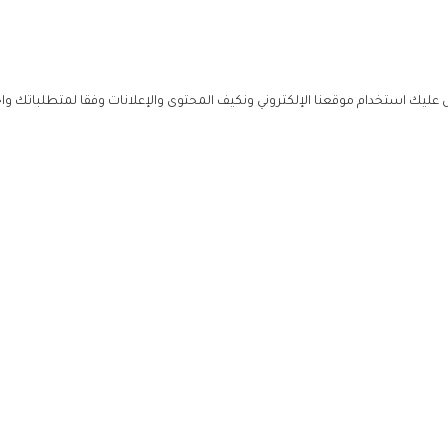
ليك استخدام موقعنا الإلكتروني ونكيف المحتوى والإعلانات وفقا لمتطلباتك وا
حملوا ت
ص
زهرة ال
ي