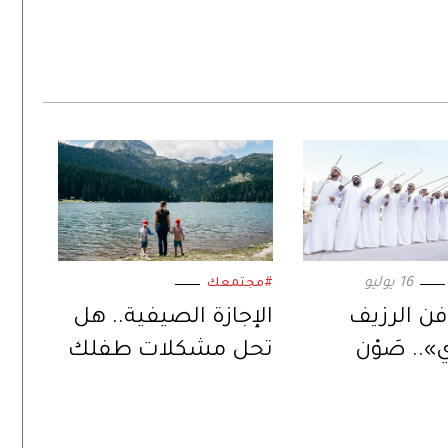
16 يوليو
#مجتمعك
فن الرزيف
الإجازة الصيفية.. هل
.. صَوْن
تحل مشكلات طفلك
 الثقافي
الدراسية؟
ي