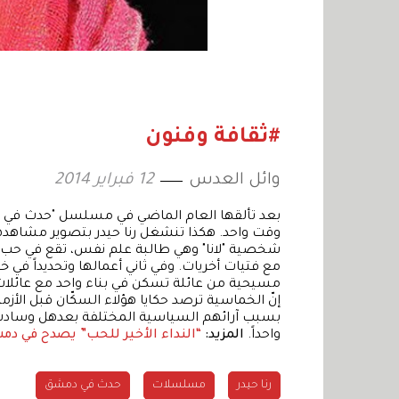
#ثقافة وفنون
وائل العدس
12 فبراير 2014
بعد تألقها العام الماضي في مسلسل "حدث في 
شخصية "لانا" وهي طالبة علم نفس، تقع في حب 
مع فتيات أخريات. وفي ثاني أعمالها وتحديداً في خ
مسيحية من عائلة تسكن في بناء واحد مع عائلات م
إنّ الخماسية ترصد حكايا هؤلاء السكّان قبل الأزمة
بسبب آرائهم السياسية المختلفة بعدهل وسادت قطي
واحداً.
المزيد:
“النداء الأخير للحب” يصدح في د
رنا حيدر
مسلسلات
حدث في دمشق