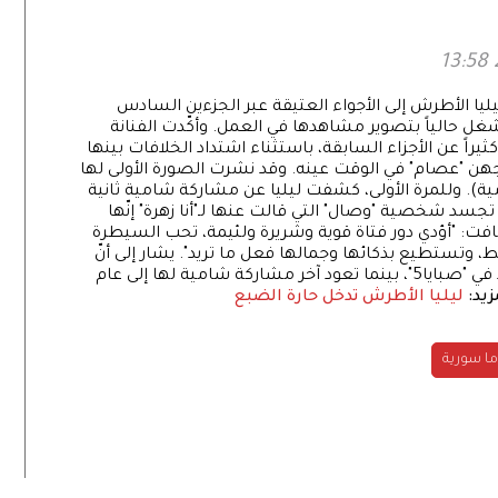
يليا الأطرش إلى الأجواء العتيقة عبر الجزءين السادس
غل حالياً بتصوير مشاهدها في العمل. وأكّدت الفنانة
ثيراً عن الأجزاء السابقة، باستثناء اشتداد الخلافات بينها
جهن "عصام" في الوقت عينه. وقد نشرت الصورة الأولى لها
ية). وللمرة الأولى، كشفت ليليا عن مشاركة شامية ثانية
د شخصية "وصال" التي قالت عنها لـ"أنا زهرة" إنّها
فت: "أؤدي دور فتاة قوية وشريرة ولئيمة، تحب السيطرة
، وتستطيع بذكائها وجمالها فعل ما تريد". يشار إلى أنّ
امية لها إلى عام
زيد:
ليليا الأطرش تدخل حارة الضبع
ما سورية