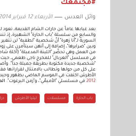
#مجتمعك
وائل العدس
الأربعاء 12 فبراير 2014 13:58
بعد غيابها عاماً عن حارات الشام القديمة، تعود ل
والسابع من سلسلة "باب الحارة" الشهيرة، إذ تنش
السورية لـ"أنا زهرة" أنّ شخصية "لطفية" لن تتغير ك
وبين "ضرايرها"، إضافة إلى أنهن سيتآمرن على زو
من العمل وهي تحضّر "اللبنة المدعبلة" (أكلة شام
في مسلسل "الغربال" للمخرج ناجي طعمي، حيث تجس
"شخصية جديدة مكتوبة بطريقة جميلة جداً". وأضا
على كل من حولها وتطالب بالامتثال لقراراتها فقط
الأطرش اكتفت في الموسم الماضي بظهور وحيد في "صبايا5"، بينما تعود آخر مشاركة ش
2012
في مسلسلي "الأميمّي"، و"زمن البرغوت".
الم
باب الحارة
مسلسلات
ليليا الأطرش
درا