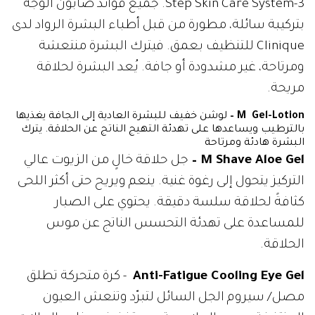
3-Step Skin Care System. جميع فوائد صابون الوجه
بتركيبة سائلة، مطورة من قبل أطباء البشرة الرواد لدى
Clinique للتنظيف بعمق. فيترك البشرة منتعشة
ومرتاحة، غير مشدودة أو جافة. يُعد البشرة لحلاقة
مريحة.
M Gel-Lotion
–
لوشن خفيف للبشرة العادية إلى الجافة يغذيها
بالترطيب ويساعدها على تهدئة التهيج الناتج عن الحلاقة. يترك
البشرة هادئة ومرتاحة
M Shave Aloe Gel
–
جل حلاقة خالٍ من الزيوت عالي
التركيز يتحول إلى رغوة غنية. ينعم ويريح حتى أكثر اللحى
كثافةً لحلاقة سلسة دقيقة. يحتوي على الصبار
للمساعدة على تهدئة التحسس الناتج عن موس
الحلاقة.
Anti-Fatigue Cooling Eye Gel
- كرة متحركة تطلق
مصل/ سيروم الجل السائل لتبرّد وتنعش العيون