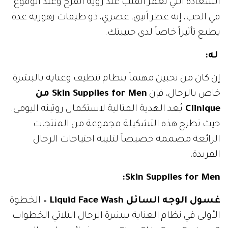
السعادة التي تغمر القلب عند رؤية الفرح وعند الوقوع
في الحب، إنه عطر أنيق، عصري، ذو طبقات زهورية عدة
يطبع تأثيراً خاصاً لدى حبيبتك.
له:
إن كان من تحبين مهتماً بنظام تنظيف وعناية بالبشرة
خاص بالرجال، فإن
Skin Supplies for Men
من
Clinique
يُعد الهدية المثالية لاستكمال روتينه اليومي.
حيث تطرح هذه التشكيلة
مجموعة من المنتجات
الرائعة مصممة خصيصاً لتلبية احتياجات الرجال
الفريدة،
:
Skin Supplies for Men
غسول الوجه السائل
Liquid Face Wash
–
الخطوة
الأولى في نظام العناية ببشرة الرجال الثلاثي الخطوات