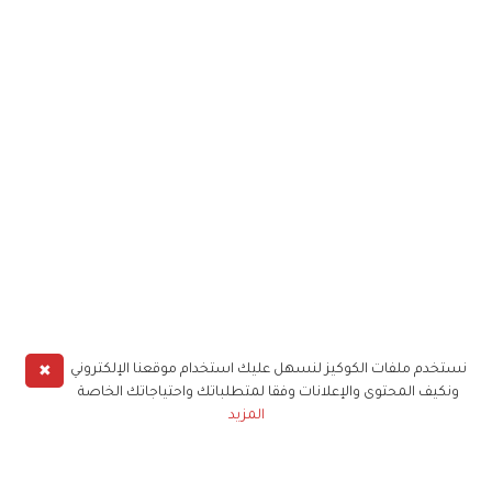
✖
نستخدم ملفات الكوكيز لنسهل عليك استخدام موقعنا الإلكتروني
ونكيف المحتوى والإعلانات وفقا لمتطلباتك واحتياجاتك الخاصة
المزيد