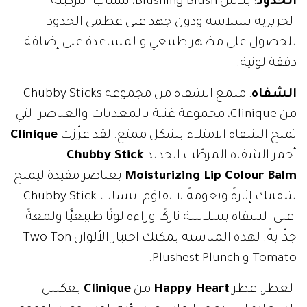
الخدود
: بلاش Blushing Blush، تنساب التركيبة
الحريرية بسلاسة ودون جهد على عظمي الخدود
للحصول على مظهر طبيعي والمساعدة على إضافة
دفقة لونية.
الشفاه
: ملمع الشفاه من مجموعة Chubby Sticks
من Clinique، مجموعة غنية بالمغذيات والعناصر التي
تمنح الشفاه الامتلاء بشكل ممتع. لقد عزّزت
Clinique
أحمر الشفاه المرطّب الجديد
Chubby Stick
Moisturizing Lip Colour Balm
بعناصر مفيدة ليمنح
شفتيك إثارةً ونعومةً لا تقاوَم. ينساب Chubby Stick
على الشفاه بسلاسة تاركًا وراءه لونًا طبيعيًّا ولمعةً
جذّابةً. لهذه المناسبة يمكنك اختيار الألوان Two Ton
Tomato و Plushest Plunch.
العطر: عطر
Happy Heart
من
Clinique
يعكس