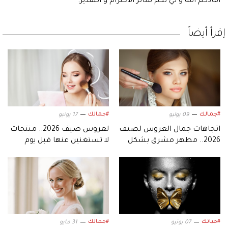
أفادكم الله و لي لكم سائر الاحترام و التقدير.
إقرأ أيضاً
#جمالك
#جمالك
09 يوليو
17 يونيو
اتجاهات جمال العروس لصيف
لعروس صيف 2026.. منتجات
2026.. مظهر مشرق بشكل
لا تستغنين عنها قبل يوم
طبيعي
زفافكِ
#حياتك
#جمالك
07 يونيو
31 مايو