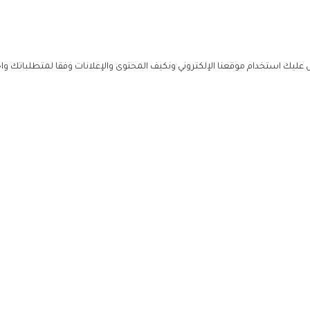
ليك استخدام موقعنا الإلكتروني ونكيف المحتوى والإعلانات وفقا لمتطلباتك وا
حملوا ت
ص
زهرة ال
ي