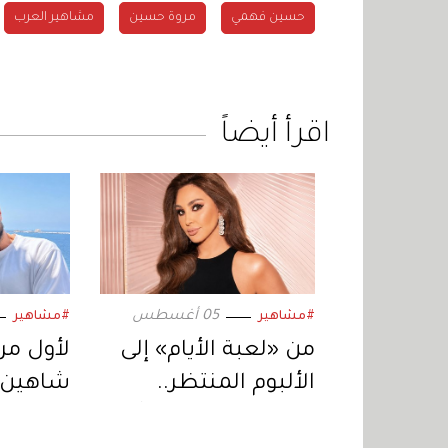
حسين فهمي
مروة حسين
مشاهير العرب
اقرأ أيضاً
05 أغسطس
#مشاهير
#مشاهير
من «لعبة الأيام» إلى
لأول مرة
الألبوم المنتظر..
شاهين 
إليسا تعود بمفاجآت
النهار ف