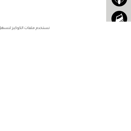
نستخدم ملفات الكوكيز لنسهل ع
الاشتراك للحصول على ملخ
أسبوعي على بريدك الإلكتروني
الرئيسية
مشاهير
أناقتك
لن تتم مشاركة بياناتكم الشخصية مع أ
جمالك
طرف ثالث
مجتمعك
حياتك