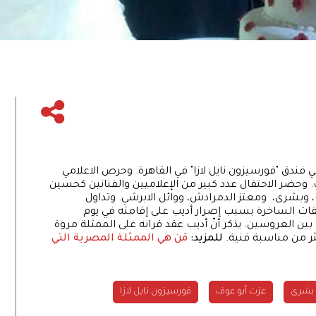
ندق "فورسيزون نايل لازا" في القاهرة. وحرص الاعلامي
. وحضر الاحتفال عدد كبير من الإعلاميين والفنانين كحسين
 وبشرى، ومعتز الدمرادش، ووائل الابرشي. وتداول
يقات الساخرة بسبب إصرار أديب على إقامته في يوم
ّ بين العروسين. يذكر أنّ أديب عقد قرانه على الممثلة مروة
ر من مناسبة فنية.
للمزيد:
مَن هي الممثلة المصرية التي
بشرى
عزت أبو عوف
فورسيزون نايل لازا