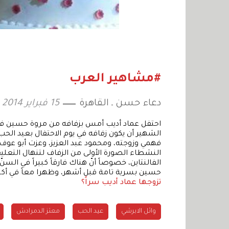
#مشاهير العرب
دعاء حسن ـ القاهرة
15 فبراير 2014
احتفل عماد أديب أمس بزفافه من مروة حسين في ف
الشهير أن يكون زفافه في يوم الاحتفال بعيد الحب
فهمي وزوجته، ومحمود عبد العزيز، وعزت أبو عوف،
النشطاء الصورة الأولى من الزفاف لتنهال التعل
الفالنتاين، خصوصاً أنّ هناك فارقاً كبيراً في السن
حسين بسرية تامة قبل أشهر، وظهرا معاً في أكث
تزوجها عماد أديب سراً؟
وائل الابرشي
عيد الحب
معتز الدمرادش