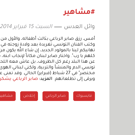
موسيقية جديدة
سينمائي
يكتب ا
#مشاهير
وائل العدس
السبت 15 فبراير 2014 14:47
أمس، رزق صابر الرباعي بثالث أطفاله، والأول من زو
وكتب الفنان التونسي تغريدة بعد ولادة زوجته ف
تهانيكم لينا بالمولود الجديد، إن شاء الله يكون م
كلهم يا رب". واختار صابر لبنان مكاناً لإنجاب ابن
عن هذا البلد رغم كل الظروف، بل عاش معه اللحظات
تونسي الدم والمنشأ والتربية، ولكني لبناني الهوى 
مختصر" في 27 شباط (فبراير) الحالي. و
ويرقى إلى تطلعاتهم.
المزيد:
صابر الرباعي يشكر 
فايسبوك
صابر الرباعي
إخلاص
مشاهير 