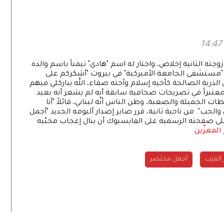
ة عبر «حين
لحب»
جته الثانية إخلاص، واختار له اسم "هادي" تيمناً باسم والده.
ي "مستشفى الجامعة الأميركية" في بيروت "أشكركم على
ن الذرية الصالحة كأخيه إسلام وأخته صفاء، الله يباركلي فيهم
ه، معتبراً في تصريحات صحافية سابقة أنه لم يشعر أنه بعيد
 الجميلة والصعبة، وظن الناس أنّه لبناني، قائلاً "أنا
والحب". من ناحية ثانية، قرر صابر إصدار ألبومه الجديد "أجمل
قد تمنى على صفحته الرسمية على الفايسبوك أن ينال إعجاب محبّيه
المعزّين
العرب
أجمل مختصر