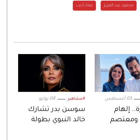
محمود عبد العزيز
عماد أديب
03 أغسطس
08 يوليو
#مشاهير
.. إلهام
سوسن بدر تشارك
ومعتصم
خالد النبوي بطولة
ي ثنائية
«رحلة طاهر المصري»