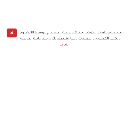
✖
نستخدم ملفات الكوكيز لنسهل عليك استخدام موقعنا الإلكتروني
ونكيف المحتوى والإعلانات وفقا لمتطلباتك واحتياجاتك الخاصة
المزيد
حملوا تطبيق
زهرة الخليج