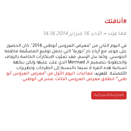
#أناقتك
لاما عزت
الأحد 16 فبراير 2014 14:16
في اليوم الثاني من "معرض العروس أبوظبي 2014"، كان الحضور
على موعد مع أزياء دار "حورية" التي تحمل توقيع المصمّمة فاطمة
الحوسني. وكما يدل الإسم، فقد تميّزت الابتكارات الخاصة بالزفاف
والخطوبة بتصميم الـ Mermaid الذي غلبَ عليها ولكن بنكهة
اسبانية هذه المرة لا سيما بالنسبة إلى الطرحات وتطريزات
الأقمشة.
للمزيد:
فعاليات اليوم الأول من “معرض العروس أبو
ظبي”
انطلاق معرض العروس الثالث عشر في أبوظبي
العارضة الاسترالية