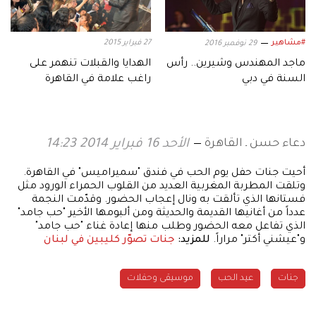
#مشاهير
27 فبراير 2015
29 نوفمبر 2016
ماجد المهندس وشيرين.. رأس
الهدايا والقبلات تنهمر على
السنة في دبي
راغب علامة في القاهرة
دعاء حسن ـ القاهرة
الأحد 16 فبراير 2014 14:23
أحيت جنات حفل يوم الحب في فندق "سميراميس" في القاهرة.
وتلقت المطربة المغربية العديد من القلوب الحمراء الورود مثل
فستانها الذي تألقت به ونال إعجاب الحضور. وقدّمت النجمة
عدداً من أغانيها القديمة والحديثة ومن ألبومها الأخير "حب جامد"
الذي تفاعل معه الحضور وطلب منها إعادة غناء "حب جامد"
و"عيشني أكتر" مراراً.
للمزيد:
جنات تصوّر كليبين في لبنان
جنات
عيد الحب
موسيقى وحفلات