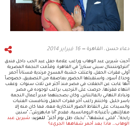
دعاء حسن ـ القاهرة
16 فبراير 2014
أحيت شيرين عبد الوهاب وراغب علامة حفل عيد الحب داخل فندق
"انتركونتننتال سيتي ستارز" في القاهرة. وقدّمت النجمة المصرية
أولى فقرات الحفل، واعتلت خشبة المسرح مرتدية فستاناً أحمر
وحذاءً أسود، واستقبلها الحضور بعاصفة من التصفيق، خصوصاً
أنّها غابت عن الحفلات في مصر منذ أكثر من ثلاث سنوات. وعقب
انتهاء فقرتها، حرصت على الترحيب براغب لوجوده في مصر
وتبادلا التهاني بالـفالنتاين، وكان بصحبتهما مدير أعمال النجمة
ياسر خليل. واختتم راغب آخر فقرات الحفل وتنافست الفتيات
والسيدات على التقاط الصور التذكارية معه، فما كان منه إلا
مغازلتهن بأغنياته الرومانسية، فقدم "أنا مابهزرش"، "سنين
رايحة"، "قلبي عشقها"، "بحبك طل يوم أكتر".
للمزيد:
شيرين عبد
الوهاب… ماذا بعد أحمر شفاهها الجريء؟