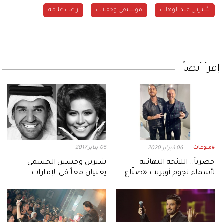
شيرين عبد الوهاب
موسيقى وحفلات
راغب علامة
إقرأ أيضاً
#منوعات
05 يناير 2017
06 فبراير 2020
حصرياً.. اللائحة النهائية
شيرين وحسين الجسمي
لأسماء نجوم أوبريت «صنّاع
يغنيان معاً في الإمارات
الأمل»
الجمعة