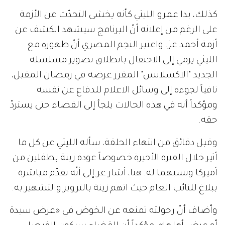
كذلك، بدا عمرو الليثي كأنه يخشى التحدّث عن الأزمة
على الرغم من إعلانه أنّ البرنامج سيشهد الكشف عن
أزمة أحمد عز. واعتبر النجم المصري أنّ ظهوره مع
الليثي يرمي إلى الاحتفال بانطلاق تصوير مسلسله
الجديد "الاكسلانس" المقرر عرضه في رمضان المقبل،
نافياً لجوءه إلى وسائل الاعلام للدفاع عن نفسه
ومؤكداً أنه في هذه الحالات يلجأ إلى القضاء حتى يستردّ
حقه.
وقبل دقائق من انتهاء الحلقة، سأله الليثي عن كل ما
أثير خلال الفترة الأخيرة خصوصاً عودة زينة بطفلين من
أميركا ونسبهما له. هنا، أشار عز إلى أنّه تقدّم مباشرة
ببلاغ للنائب العام حيث اتهم زينة بالتزوير والتشهير به.
وأضاف أنّ رجولته تمنعه عن الخوض في «عرض سيدة