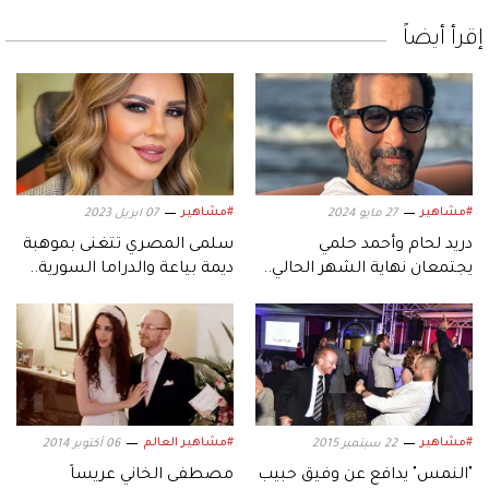
إقرأ أيضاً
#مشاهير
#مشاهير
27 مايو 2024
07 ابريل 2023
دريد لحام وأحمد حلمي
سلمى المصري تتغنى بموهبة
يجتمعان نهاية الشهر الحالي..
ديمة بياعة والدراما السورية..
فما السبب؟
وهذا ما قالته
#مشاهير
#مشاهير العالم
22 سبتمبر 2015
06 أكتوبر 2014
"النمس" يدافع عن وفيق حبيب
مصطفى الخاني عريساً