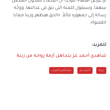
أو عرض أهلها»، مؤكداً أن القضاء سيكون الفيصل
بينهما، وسيقول كلمته التي يثق في عدالتها، ووجّه
رسالة إلى جمهوره قائلاً: «الحق هيظهر وربنا معايا.
اطمنوا».
للمزيد:
شاهدي أحمد عز يتجاهل أزمة زواجه من زينة
زينة
أحمد عز
مشاهير العرب