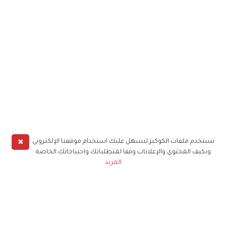
✖
نستخدم ملفات الكوكيز لنسهل عليك استخدام موقعنا الإلكتروني
ونكيف المحتوى والإعلانات وفقا لمتطلباتك واحتياجاتك الخاصة
المزيد
حملوا تطبيق