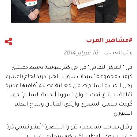
#مشاهير العرب
وائل العدس
16 فبراير 2014
في "المركز الثقافي" في حي كفرسوسة وسط دمشق،
كرمت مجموعة "سيدات سوريا الخير" دريد لحام باعتباره
رجل الحب والسلام ضمن فعالية وطنية أقامتها مديرة
ثقافة دمشق تحت عنوان "سوريا أبجدية السلام". كما
كُرمت سلمى المصري وارتدى الفنانان وشاح العلم
السوري.
وقال صاحب شخصية "غوار" الشهيرة "أعتبر نفسي ذرة
من تراب هذا الوطن. لكي نكون مخلصين لسوريتنا،