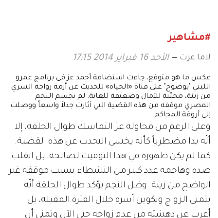
#مشاهير
لاما عزت
الأحد 16 فبراير 2014 17:15
عكس ما هو متوقع، جاءت استضافة أحمد عز في برنامج عمرو
الليثي "بوضوح" على قناة «الحياة» للحديث عن أزمة زواجه السري
من زينة، مخيّبة للآمال وضعيفة للغاية. لم يحسم النجم
المصري موقفه من هذه القضية التي أثارت جدلاً واسعاً ووصلت
إلى أروقة المحاكم.
وعلى الرغم من محاولة عز التماسك طوال الحلقة، إلا
أنّه بدا مضطرباً كأنه يخشى التحدث عن هذه القضية.
كما لم يكن ظهوره في هذا التوقيت لصالحه، بل انقلب
ضده وهاجمه عدد كبير من النشطاء بسبب موقفه غير
الواضح من زينة. وظل النجم يؤكد طوال الحلقة أنّه
يتمنى الزواج وتكوين أسرة خلال الفترة المقبلة، بل
أعرب عن دهشته من عدم زواجه حتى الآن وتمنى أن