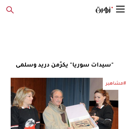
"سيدات سوريا" يكرّمن دريد وسلمى
#مشاهير