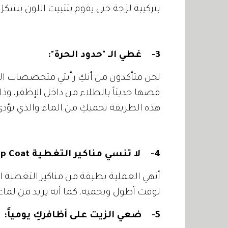
بتركيبة لزجة حتى يقوم بتثبيت اللون بشك
3-
غطي الـ "حدود الحرة":
نحن متأكدون من أنكِ رأيتي متخصصات الأ
قصها حديثاً بالطلاء من داخل الإظفر، وذل
هذه الطريقة تحميكِ من الماء والذي يؤدي 
4-
لا تنسي مناكير التغطية
p Coat
أنهي العملية بطبقة من مناكير التغطية 
لوقت أطول ويحميه، كما أنه يزيد من لماعي
5-
ضعي الزيت على أظافركِ يومياً: