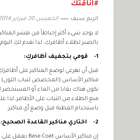
#أناقتك
الريم سيف
الخميس 20 فبراير 2014 15:09
لا يوجد شيء أكثر إحباطاً من تقشر المناك
بالصبر لطلاء أظافركِ، لذا نقدم لكِ اليوم 5 نصائح لتتمتعي بمناكير يدوم لوقتٍ أطول:
1-
قومي بتجفيف أظافركِ:
قبل أن تهرعي لوضع المناكير على أظافرك
مناكير الأساس (المخصص لثبات اللون) تأكد
تكون هناك بقايا من الماء أو المستحضر ا
منع الطلاء من الثبات على الأظافر، لذا 
باستخدام القطنة قبل وضع أي مناكير.
2-
اختاري مناكير القاعدة الصحيح:
إن مناكير الأساس