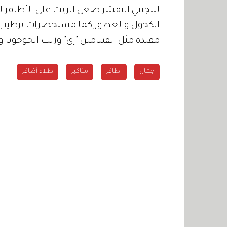
لتتجنبي التقشر ضعي الزيت على الأظافر لت
الكحول والعطور كما مستحضرات ترطيب الأ
مفيدة مثل الفيتامين "إي" وزيت الجوجوبا و
جمال
اظافر
مناكير
طلاء أظافر