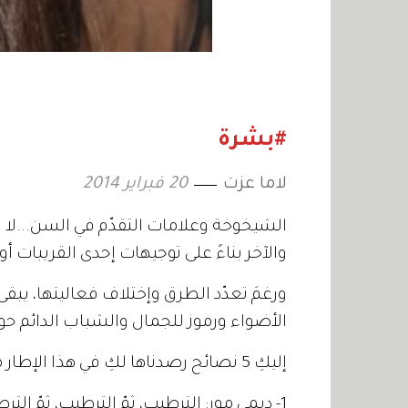
#بشرة
لاما عزت
20 فبراير 2014
الشيخوخة وعلامات التقدّم في السن...لا ب
والآخر بناءً على توجيهات إحدى القريبات أ
ورغمَ تعدّد الطرق وإختلاف فعاليتها، يب
الأضواء ورموز للجمال والشباب الدائم حول
إليكِ 5 نصائح رصدناها لكِ في هذا الإطار من على لسان خمس نجمات فوقَ سن الأربعين:
1- ديمي مور: الترطيب، ثمّ الترطيب، ثمّ ال