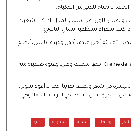
الجيدة لا تحتاج للكثير من المكياج.
ذو نفس اللون. على سبيل المثال، إذا كان شعركِ
ذا كنتِ شقراء بشطّفيه بشاي البابونج...
 رائع دائماً حتى عندما أكون وحيدة. بالتالي، أنصح
4- بروك شيلدز: أضع ليلاً مستحضر Creme de la Mer. فهو سميك وغني، وعبوة صغيرة منهُ
بالبشرة كل شهر ونصف تقريباً، كما لا أقوم بتلوين
تصبغي شعركِ، فلن تستطيعي التوقف لاحقاً" وهي
شعر
توجيهات
نصائح
شيخوخة
بشرة