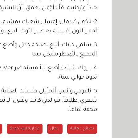
جيداً وترطيبه. فأنا أؤمن بعمق بأنّ البشرة 
2- نيكول كيدمان: إغسلي شعرك بمشروب 
أحمر اللون إغسليه بعصير التوت البري، وإ
3- سلمى حايك: أتبع نصيحة جدتي وأضع عطر
الجميع بالتعطر بشكل جيد!
تدوم حوالي سنة.
5- ناعومي واتس: ألجأ إلى جلسات العناية 
شعري إطلاقاً. فوالدتي كانت وتقول "لا 
محقة تماماً.
نصائح جمالية
جمال
محاربة الشيخوخة