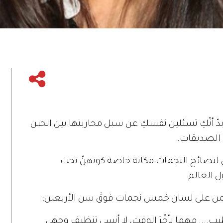
دّ أنّكِ تسئلين نفسكِ عن سبل محاربتها بين الحين
و الصديقات.
قى لنصائح النجمات مكانة خاصة كونهنّ تحت
 العالم.
ترطيب.... مهما تأخّرَ الوقت، لا أنسى تنظيف وجهي