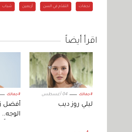
نجمات
التقدّم في السن
أربعين
شباب
اقرأ أيضاً
04 أغسطس
#جمالك
#جمالك
ليلي روز ديب
أفضل ز
الوجه.. 
نعومةً و