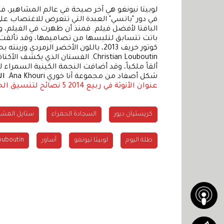
لوبيتا نيونغو هي آخر صيحة في عالم المشاهير، ف
البافتا لأفضل فيلم. فمنذ أن ظهرت في الفيلم، وه
كوتور خريف 2013، باللون الأخضر الزمر
Christian Louboutin. الفستان الذي 
ألقاً ملكياً، وقد أضافت النجمة الكينية السمراء ل
شكل أصفاد من مجموعة آنا خوري Ana Khouri.
ال
عنوان الأنوثة في ربيع 2014
5 نصائح لتنسيق الحقيبة مع العباية
كريستيان ديور
السجادة الحمراء
ستايل المشا
طلة اليوم
لوبيتا نيونغو
أساور
ouboutin