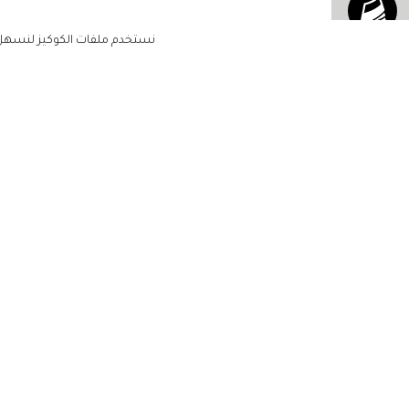
نستخدم ملفات الكوكيز لنسهل ع
الرئيسية
مشاهير
الاشتراك للحصول على ملخ
أسبوعي على بريدك الإلكتروني
أناقتك
جمالك
مجتمعك
لن تتم مشاركة بياناتكم الشخصية مع أ
طرف ثالث
حياتك
منزلك
مطبخك