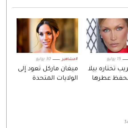
15 يوليو
30 يوليو
#مشاهير
يب تختاره بيلا
ميغان ماركل تعود إلى
لحفظ عطرها
الولايات المتحدة
ل
بإكسسوار يحمل
بصمة الأميرة كيت