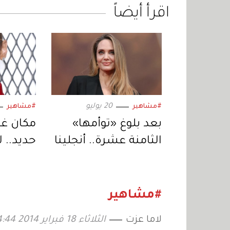
اقرأ أيضاً
20 يوليو
#مشاهير
#مشاهير
بعد بلوغ «توأمها»
مكان غر
الثامنة عشرة.. أنجلينا
حديد.. 
جولي تستعد لمرحلة
المفض
جديدة في حياتها
#مشاهير
لاما عزت
الثلاثاء 18 فبراير 2014 14:44