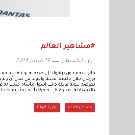
#مشاهير العالم
رزان الحسيني
19 فبراير 2014
قال النجم جون ترافولتا إن صدمته بوفاة ابنه جعلته
تعرضه لنوبة قاتلة كانت أسوأ "مأساة حدثت له في ح
بالنسبة له بعد وفاة إبنه مؤكداً أنه لجأ لإيمانه 
مشاهير العالم
جون ترافولتا