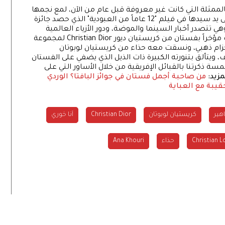
الممثلة التي كانت غير معروفة قبل عام من الآن، لمع نجمها
في دور "باتسي" العبدة التي تتعرض للاغتصاب على يد سيدها في فيلم "12 عاماً من العبودية" الذي حصد جائزة
ي تتصدر أخبار السينما والموضة، ودور الأزياء العالمية
باتت تتسابق لتلبسها من تصاميمها، وقد تألقت مؤخراً بفستان من كريستيان ديور Christian Dior لمجموعة
دي وزينته بحزام ذهبي، ونسقت معه حذاء من كريستيان لوبوتان
يكشف الأكتاف، ويتألق بتنورته الكبيرة ذات الذيل الذي يضفي على الفستان
مسة ذكرتنا بالقبائل الإفريقية من خلال الأساور التي على
مزيد:
من صاحبة أجمل فستان في جوائز البافتا؟
الوردي
هير
كريستيان لوبوتان
Christian Dior
آنا خوري
Christian L
حذاء
Ana Khouri