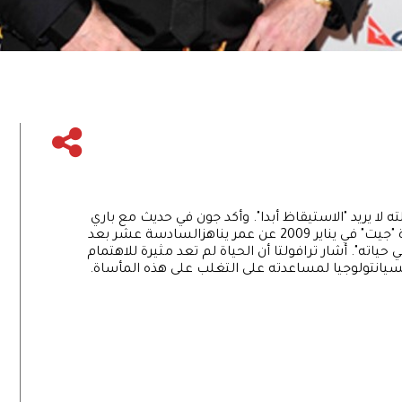
 لا يريد "الاستيقاظ أبدا". وأكد جون في حديث مع باري
نورمان خلال جلسة أسئلة واجوبة في لندن أن وفاة "جيت" في يناير 2009 عن عمر يناهزالسادسة عشر بعد
ياته". أشار ترافولتا أن الحياة لم تعد مثيرة للاهتمام
بالسيانتولوجيا لمساعدته على التغلب على هذه المأساة.