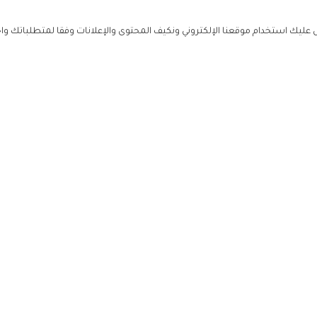
ليك استخدام موقعنا الإلكتروني ونكيف المحتوى والإعلانات وفقا لمتطلباتك وا
حملوا ت
ص
زهرة ال
ي