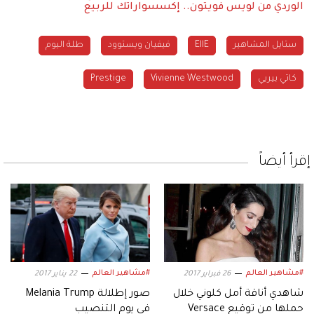
الوردي من لويس فويتون.. إكسسواراتك للربيع
ستايل المشاهير
EllE
فيفيان ويستوود
طلة اليوم
كاتي بيريي
Vivienne Westwood
Prestige
إقرأ أيضاً
#مشاهير العالم
#مشاهير العالم
26 فبراير 2017
22 يناير 2017
شاهدي أناقة أمل كلوني خلال
صور إطلالة Melania Trump
حملها من توقيع Versace
في يوم التنصيب