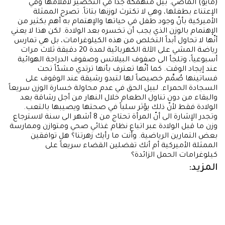
(مايو) الماضي. بيل منهمكة جداً في التحضير لأفلامها وفي
الإعتناء بطفلها، وهي لا تكترث لوزنها بتاتاً. تصرح الممثلة
الأميركية بأنّ وجود طفل في حياتها والإهتمام به أهم بكثير من
الإهتمام بالوزن الذي يجب أن تخسره بعد الولادة. لكن هذا لا يعني
أنّها لا تحاول أبداً التخلص من هذه الكيلوغرامات، بل هي تمارس
رياضة المشي على الآلة الكهربائية لمدة 20 دقيقة ثلاث مرات
أسبوعياً، وتلجأ الى صفوف البيلاتس وصفوف الدراجة الهوائية
عند إيجاد الوقت. كما أنّها تعترف بأنها ترتدي مشدّاً تحت
فساتينها صُمِّم خصيصاً لها لتبدو رشيقة عند الوقوف على
السجادة الحمراء. لبيل الحق في عدم محاولة خسارة الوزن سريعاً
والبقاء من دون تناول الطعام خلال النهار من أجل رشاقة بعد
الولادة فقط لأنّ ذلك يؤثر سلباً في صحتها ويصيبها بالتعب.
وتجدر الإشارة الى أنّ المرأة تحتاج من 8 أشهر الى سنة لاسترجاع
وزن ما قبل الولادة عبر اتباع نظام غذائي صحي ومتوازن وممارسة
بعض التمارين الرياضية. وأنت ما رأيك زهرتنا؟ هل توافقين
الممثلة الأميركية أم أنك تفضلين القضاء سريعاً على
كيلوغرامات الحمل الزائدة؟
المزيد: