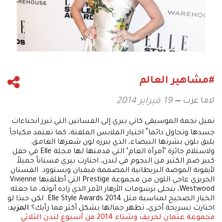
#مشاهير العالم
لاما عزت
19 فبراير 2014
تميل نجمة الموسيقى كاتي بيري إلى الفساتين التي تبرز انحناءات
جسدها وتحاول دائما ً اختيار الملابس الملفتة، كما تعتمد مكياجاً
يليق بلون بشرتها البيضاء، الذي يبرزه لون شعرها الغامق.
ولاستلام جائزة "أمرأة العام" التي قدمتها لها مجلة Elle في حفل
كبير ضم الكثير من النجوم في لندن، اختارت بيري فستاناً جميلاً
لأيقونة الموضة البريطانية المصممة فيفيان ويستوود. الفستان
الحريري عاجي اللون من مجموعة Prestige التي أطلقتها Vivienne
Westwood، يتحلى برسومات الأزهار الأمر الذي زاده أنوثة، ما جعله
الخيار الصحيح لمناسبة مثل 2014 Elle Style Awards. لكن حبذا لو
اختارت تسريحة أخرى، تظهر جمالها بشكل أكثر فما رأيك؟
المزيد:
مجموعة عثمان لخريف وشتاء 2014 من أسبوع لندن
الثلاثي