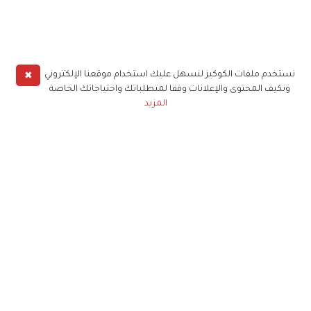
✖
نستخدم ملفات الكوكيز لنسهل عليك استخدام موقعنا الإلكتروني
ونكيف المحتوى والإعلانات وفقا لمتطلباتك واحتياجاتك الخاصة
المزيد
حملوا تطبيق
زهرة الخليج