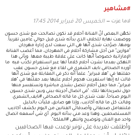
#مشاهير
لاما عزت
الخميس 20 فبراير 2014 17:45
تكهّن البعض أنّ الفنانة أحلام قد تكون تصالحت مع شذى حسون
ووضعت نهاية للخلاف الذي بدأته شذى قبل حوالي عامين تقريباً.
يومها، صرّحت شذى أنّها هي التي سعت لدى إدارة مهرجان
"موازين" من أجل مشاركة أحلام في المهرجان، مما أغضب الفنانة
الإماراتية خصوصاً أنّها كانت على علاقة طيبة معها. ويأتي هذا
التهكن بعدما نشرت أحلام كلاماً لها عبر انستغرام تكذّب فيه ما
أورده الصحافي نايف الشمري في لقاء مع شذى حسون عقب
حفلتها في "هلا فبراير". علماً أنّه ذكر في المقابلة مع شذى أنّها
قالت له إنّها استغربت هجوم أحلام عليها بعد حفلتها في "هلا
فبراير"، مما جعل أحلام تتصل بشذى مباشرة وتستفسر منها
حول تصريحاتها تلك: "في اتصال أجريته بيني وبين شذى حسون
اليوم صباحاً، نفت شذى كل ما قاله الصحافي #نايف_الشمري
وقالت كل ما قاله أكاذيب، وإذا هو صادق، فليأت بالدليل.
فلنتعامل صديقاتي وأصدقائي الفنانين من اليوم بكشف أكاذيب
المستصحفين، وهذا وعد مني بدأته اليوم. أي شي أسمعه اتصال
واحد مع الفنان وتوضيح وانتهى #الملكة".
وأطلقت تغريدة على توتير توعدت فيها الصحافيين