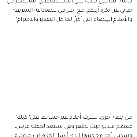
قائلة: "سأشن حملة على المستصحفين، سأبيدكم من
حياتي عن بكره أبيكم. مع احترامي للصحافة الشريفة
والأقلام البيضاء التي أكنّ لها كل التقدير والاحترام".
من جهة أخرى، نشرت أحلام عبر حسابها على" كيك"
مقطع فيديو حيث تظهر وهي تستعد لحفلة عرس،
وشكرت أحد معجبيها الذي أرسل لها قالب حلوى في