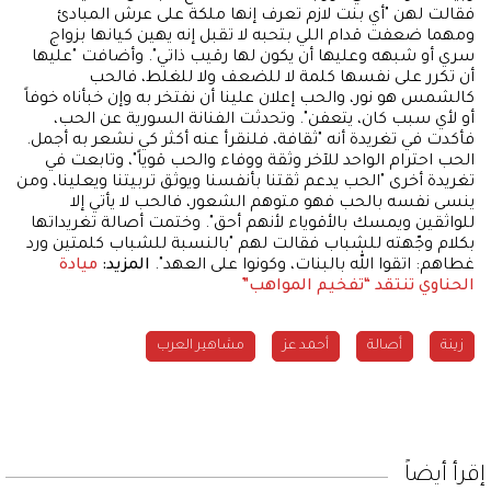
فقالت لهن "أي بنت لازم تعرف إنها ملكة على عرش المبادئ
ومهما ضعفت قدام اللي بتحبه لا تقبل إنه يهين كيانها بزواج
سري أو شبهه وعليها أن يكون لها رقيب ذاتي". وأضافت "عليها
أن تكرر على نفسها كلمة لا للضعف ولا للغلط، فالحب
كالشمس هو نور، والحب إعلان علينا أن نفتخر به وإن خبأناه خوفاً
أو لأي سبب كان، يتعفن". وتحدثت الفنانة السورية عن الحب،
فأكدت في تغريدة أنه "ثقافة، فلنقرأ عنه أكثر كي نشعر به أجمل.
الحب احترام الواحد للآخر وثقة ووفاء والحب قوياً"، وتابعت في
تغريدة أخرى "الحب يدعم ثقتنا بأنفسنا ويوثق تربيتنا ويعلينا، ومن
ينسى نفسه بالحب فهو متوهم الشعور، فالحب لا يأتي إلا
للواثقين ويمسك بالأقوياء لأنهم أحق". وختمت أصالة تغريداتها
بكلام وجّهته للشباب فقالت لهم "بالنسبة للشباب كلمتين ورد
غطاهم: اتقوا الله بالبنات، وكونوا على العهد".
المزيد:
ميادة
الحناوي تنتقد “تفخيم المواهب”
زينة
أحمد عز
مشاهير العرب
إقرأ أيضاً