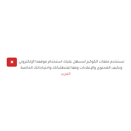
✖
نستخدم ملفات الكوكيز لنسهل عليك استخدام موقعنا الإلكتروني
ونكيف المحتوى والإعلانات وفقا لمتطلباتك واحتياجاتك الخاصة
المزيد
حملوا تطبيق
زهرة الخليج