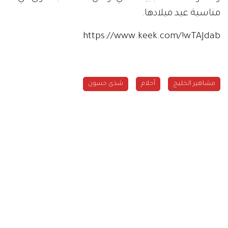
مناسبة عيد ميلادها.
https://www.keek.com/!wTAJdab
مشاهير الخليج
أحلام
شذى حسون