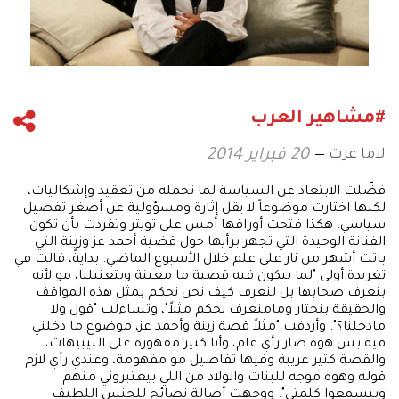
#مشاهير العرب
لاما عزت
20 فبراير 2014
فضّلت الابتعاد عن السياسة لما تحمله من تعقيد وإشكاليات،
لكنها اختارت موضوعاً لا يقل إثارة ومسؤولية عن أصغر تفصيل
سياسي. هكذا فتحت أوراقها أمس على تويتر وتفردت بأن تكون
الفنانة الوحيدة التي تجهر برأيها حول قضية أحمد عز وزينة التي
باتت أشهر من نار على علم خلال الأسبوع الماضي. بدايةً، قالت في
تغريدة أولى "لما بيكون فيه قضية ما معينة وبتعنيلنا، مو لأنه
بنعرف صحابها بل لنعرف كيف نحن نحكم بمثل هذه المواقف
والحقيقة بنحتار ومامنعرف نحكم مثلاً"، وتساءلت "قول ولا
مادخلنا؟". وأردفت "مثلاً قصة زينة وأحمد عز، موضوع ما دخلني
فيه بس هوه صار رأي عام، وأنا كتير مقهورة على البيبيهات،
والقصة كتير غريبة وفيها تفاصيل مو مفهومة، وعندي رأي لازم
قوله وهوه موجه للبنات والولاد من اللي بيعتبروني منهم
وبيسمعوا كلمتي". ووجهت أصالة نصائح للجنس اللطيف