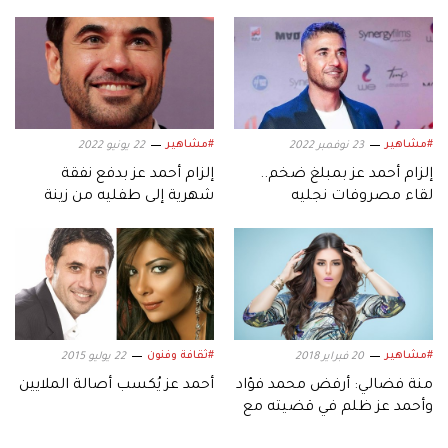
#مشاهير
#مشاهير
23 نوفمبر 2022
22 يونيو 2022
إلزام أحمد عز بمبلغ ضخم..
إلزام أحمد عز بدفع نفقة
لقاء مصروفات نجليه
شهرية إلى طفليه من زينة
الدراسية
#مشاهير
#ثقافة وفنون
20 فبراير 2018
22 يوليو 2015
منة فضالي: أرفض محمد فؤاد
أحمد عز يُكسب أصالة الملايين
وأحمد عز ظلم في قضيته مع
زينة