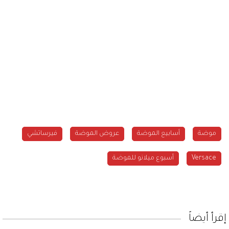
موضة
أسابيع الموضة
عروض الموضة
فيرساتشي
Versace
أسبوع ميلانو للموضة
إقرأ أيضاً