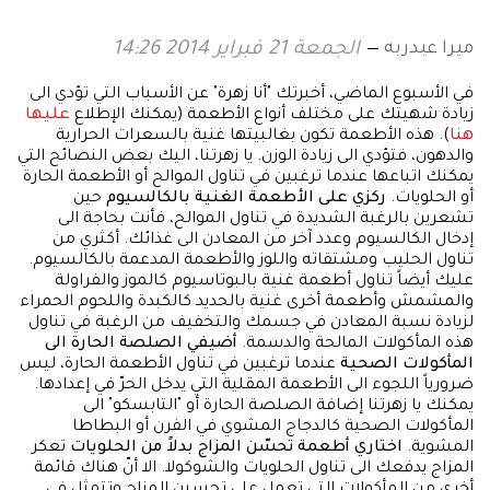
ميرا عبدربه
الجمعة 21 فبراير 2014 14:26
في الأسبوع الماضي، أخبرتك "أنا زهرة" عن الأسباب التي تؤدي الى
زيادة شهيتك على مختلف أنواع الأطعمة (يمكنك الإطلاع
عليها
هنا
). هذه الأطعمة تكون بغالبيتها غنية بالسعرات الحرارية
والدهون، فتؤدي الى زيادة الوزن. يا زهرتنا، اليك بعض النصائح التي
يمكنك اتباعها عندما ترغبين في تناول الموالح أو الأطعمة الحارة
أو الحلويات.
ركزي على الأطعمة الغنية بالكالسيوم
حين
تشعرين بالرغبة الشديدة في تناول الموالح، فأنت بحاجة الى
إدخال الكالسيوم وعدد آخر من المعادن الى غذائك. أكثري من
تناول الحليب ومشتقاته واللوز والأطعمة المدعمة بالكالسيوم.
عليك أيضاً تناول أطعمة غنية بالبوتاسيوم كالموز والفراولة
والمشمش وأطعمة أخرى غنية بالحديد كالكبدة واللحوم الحمراء
لزيادة نسبة المعادن في جسمك والتخفيف من الرغبة في تناول
هذه المأكولات المالحة والدسمة.
أضيفي الصلصة الحارة الى
المأكولات الصحية
عندما ترغبين في تناول الأطعمة الحارة، ليس
ضرورياً اللجوء الى الأطعمة المقلية التي يدخل الحرّ في إعدادها.
يمكنك يا زهرتنا إضافة الصلصة الحارة أو "التابسكو" الى
المأكولات الصحية كالدجاج المشوي في الفرن أو البطاطا
المشوية.
اختاري أطعمة تحسّن المزاج بدلاً من الحلويات
تعكر
المزاج يدفعك الى تناول الحلويات والشوكولا. الا أنّ هناك قائمة
أخرى من المأكولات التي تعمل على تحسين المزاج وتتمثل في