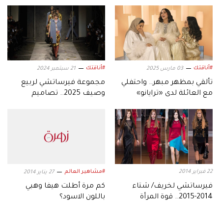
#أناقتك
#أناقتك
03 مارس 2025
21 سبتمبر 2024
تألقي بمظهر مبهر.. واحتفلي
مجموعة فيرساتشي لربيع
مع العائلة لدى «ترايانو»
وصيف 2025.. تصاميم
شبابية أنيقة
22 فبراير 2014
#مشاهير العالم
27 يناير 2014
فيرساتشي لخريف/ شتاء
كم مرة أطلت هيفا وهبي
2014-2015.. قوة المرأة
باللون الاسود؟