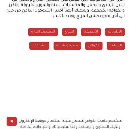
اللبن الزبادي والخس والمكسرات النيئة والموز والفراولة والكرز
والفواكه المجففة. ويمكنك أيضاً اختيار الشوكولا الداكن من حين
الى آخر، فهو يحسّن المزاج ويفيد القلب.
الحلويات
الأطعمة
الجوع
الصلصة الحارة
الشهية
الموالح
تغذية ورشاقة
الشوكولا
✖
نستخدم ملفات الكوكيز لنسهل عليك استخدام موقعنا الإلكتروني
ونكيف المحتوى والإعلانات وفقا لمتطلباتك واحتياجاتك الخاصة