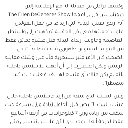
وكشف برادلي في مقابلة له مع الإعلامية إلين
ديجينيريس في برنامجها The Ellen DeGeneres Show
أنه ارتدى نفس البذلة التي ارتداها في حفل الغولدن
غلوب "حملتها معي في الحقيبة ثم ذهبت إلى واشنطن
العاصمة وحاولت ارتداء البذلة قبل عشرة دقائق فقط
من الموعد المفترض ظهوري فيه.حينها بدأت في
الضحك كان الأمر مثير للسخرية فأنا على وشك مقابلة
الرئيس ولكن اضطررت إلى أن أذهب بلا ملابس داخلية
لأنه لم يكن هناك أي متسع لها.لقد فعلت ذلك كنت
مضطرا".
وعن السبب الذي منعه من إرتداء ملابس داخلية خلال
عشاء البيت الأبيض قال "أحاول زيادة وزني بسرعة حيث
تمكنت من زيادة وزني 7 كيلوجرامات في أربعة أسابيع
فقط لدرجة أنه لا يوجد لدي الآن ملابس تناسبني مثل