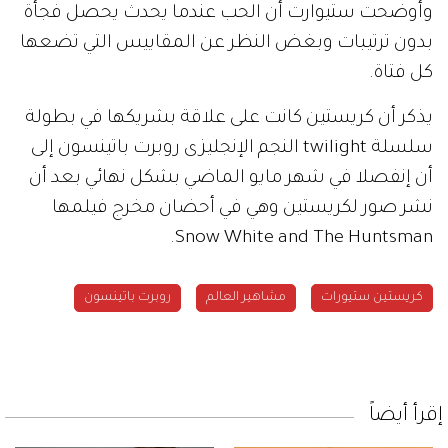
وأوضحت ستيوارت أن الحب عندما يحدث يحصل فجأة
بدون ترتيبات وبغض النظر عن المقاييس التي تضعها
كل فتاة.
يذكر أن كريستين كانت على علاقة بشريكها في بطولة
سلسلة twilight النجم الإنجليزى روبرت باتينسون إلى
أن إنفصلا في شهر مايو الماضي بشكل نهائي بعد أن
نشر صور لكريستين وهي في أحضان مخرج فيلمها
Snow White and The Huntsman.
كريستين ستيورات
مشاهير العالم
روبرت باتينسون
إقرأ أيضاً