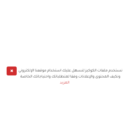
✖
نستخدم ملفات الكوكيز لنسهل عليك استخدام موقعنا الإلكتروني
ونكيف المحتوى والإعلانات وفقا لمتطلباتك واحتياجاتك الخاصة
المزيد
حملوا تطبيق
زهرة الخليج