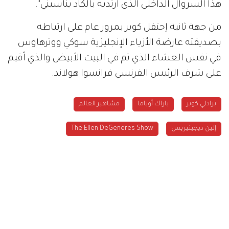
هذا السروال الداخلي الذي أرتديه بالكاد يناسبني".
من جهة ثانية إحتفل كوبر بمرور عام على ارتباطه
بصديقته عارضة الأزياء الإنجليزية سوكي ووترهاوس
في نفس العشاء الذي تم في البيت الأبيض والذي أقيم
على شرف الرئيس الفرنسي فرانسوا هولاند.
برادلي كوبر
باراك أوباما
مشاهير العالم
إلين ديجينيريس
The Ellen DeGeneres Show