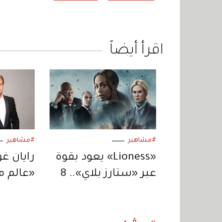
اقرأ أيضاً
#مشاهير
#مشاهير
«Lioness» يعود بقوة
رايان غ
عبر «ستارز بلاي».. 8
«عالم م
حلقات من التشويق
يكون ال
المتواصل
لنيكولا