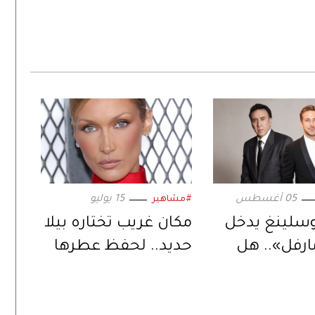
05 أغسطس
15 يوليو
#مشاهير
وسلينغ يدخل
مكان غريب تختاره بيلا
ارفل».. هل
حديد.. لحفظ عطرها
خليفة المنتظر
المفضل
س كيج؟