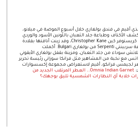
ي أقيم في فندق بولغاري خلال أسبوع الموضة في ميلانو،
ف الأكتاف وطباعة جلد الثعبان باللونين الأسود والوردي
من مجموعة ما قبل خريف/ شتاء 2014 للمصمم كريستوفر كين Christopher Kane، وقد زينت أناقتها بقلادة
مرصعة بـ 75 قيراط من الماس وخاتم من مجموعة سربينتي Serpenti من بولغاري Bulgari. أكملت
سوارت التي اختارتها من بولغاري Bulgari بكلاتش سوداء من جلد الثعبان، ومزينة بقفل بولغاري الأيقوني
تس مع نخبة من المشاهير مثل فرانكا سوزاني رئيسة تحرير
لأصغر لجيمس فرانكو، أقيم لاستعراض مجموعة إكسسوارات
:
Omnia Indian Garnet.. العطر المرتقب الجديد من
ات خلابة
أي النظارات الشمسية تليق بوجهك؟