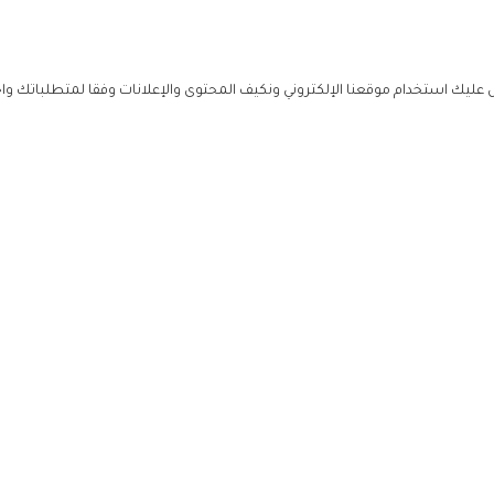
ليك استخدام موقعنا الإلكتروني ونكيف المحتوى والإعلانات وفقا لمتطلباتك وا
حملوا ت
ص
زهرة ال
ي