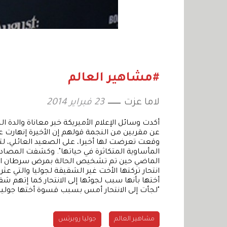
#مشاهير العالم
لاما عزت
23 فبراير 2014
أكدت وسائل الإعلام الأميريكة خبر معاناة والدة 
عن مقربين من النجمة قولهم إن الأخيرة إنهارت عن
وقعت تعرضت لها أخيرا، على الصعيد العائلي، لتم
المأساوية المتكاثرة في حياتها". وكشفت المصاد
الماضي حين تم تشخيص الحالة بمرض سرطان الرئت
انتحار تركتها الأخت غير الشقيقة لجوليا والتي ع
أختها بأنها سبب لجوئها إلى الانتحار.كما إتهم
"لجأت إلى الانتحار أمس بسبب قسوة أختها جوليا 
مشاهير العالم
جوليا روبرتس