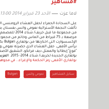
#مشاهير
لاما عزت
الأحد 23 فبراير 2014 13:00
على السجادة الحمراء لحفل العشاء الرومنسي الذ
تألقت النجمة الأسترالية نعومي واتس بفستان يكش
الإكس
برأس الأفعى. حفل العشاء الذي حضرته نعومي وا
"فوغ" إيطاليا والممثل ديف فرانكو، الشقيق ا
بولغاري الجديدة لخريف/ شتاء 2014- 2015.
المزيد
بولغاري
الأفعى رمز الحكمة والإغراء.. في مجوهر
ستايل المشاهير
نعومي واتس
Bulgari