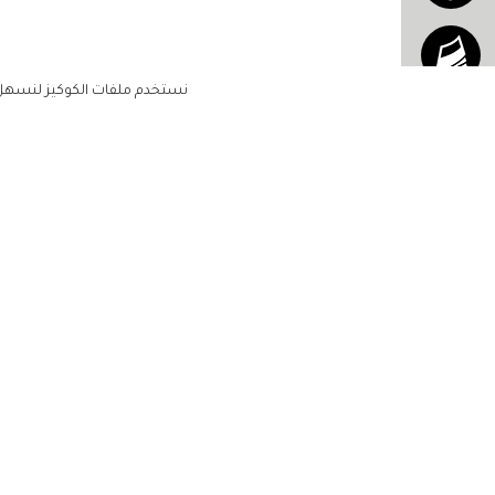
نستخدم ملفات الكوكيز لنسهل ع
الاشتراك للحصول على ملخ
أسبوعي على بريدك الإلكتروني
الرئيسية
مشاهير
أناقتك
لن تتم مشاركة بياناتكم الشخصية مع أ
جمالك
طرف ثالث
مجتمعك
حياتك
منزلك