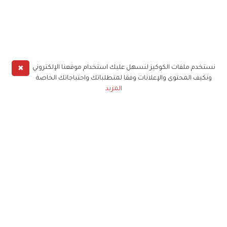
✖
نستخدم ملفات الكوكيز لنسهل عليك استخدام موقعنا الإلكتروني
ونكيف المحتوى والإعلانات وفقا لمتطلباتك واحتياجاتك الخاصة
المزيد
حملوا تطبيق
زهرة الخليج