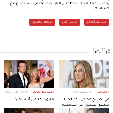
رفضت معللة ذلك بالطقس البارد ورغبتها في الاستمتاع مع
صديقاتها.
مشاهير العالم
جاستن ثيرو
جينيفر آنيستون
إقرأ أيضاً
#مشاهير
#مشاهير العالم
22 نوفمبر 2023
07 أغسطس 2015
في تصريح مفاجئ.. ماذا قالت
مبروك جنيفير أنيستون!
جينيفر أنيستون عن شخصية
براد بيت؟