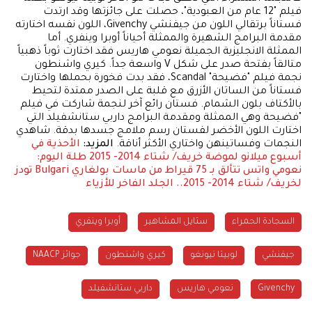
فيلم "12 عام من العبودية"، حصلت على جائزتها وقد ارتدت
فستاناً برتقالي اللون من جيفنشي Givenchy، اللون نفسه اختارته
مقدمة البرامج الشهيرة والممثلة أحياناً أوبرا وينفري. أما
الممثلة الانجليزية الجميلة نعومي هاريس فقد اختارت ثوباً ذهبياً
متالقاً بفتحة صدر على شكل V واسعة جداً. كيري واشنطون
نجمة فيلم "فضيحة" Scandal، فقد بدت فخورة بحملها واختارت
فستاناً من الساتان الأزرق مع قلبة على الصدر ممتدة لتحيط
بالأكتاف بلون الشمام. فستان رائع آخر لنجمة شاركت في فيلم
"فضيحة وهي الممثلة ومقدمة البرامج داربي ستانشفيلد التي
اختارت اللون الأخضر لفستان رسم ملامج جسدها بدقة. شاهدي
النجمات وفساتينهن واختاري الأكثر أناقة.
المزيد:
الأحذية في
أسبوع ميلانو لموضة خريف/ شتاء 2014- 2015
طلة اليوم:
نعومي واتس تتألق بـ 75 قيراط من ماسات بولغاري Bulgari
تودز
لخريف/ شتاء 2014- 2015.. الجلد الفاخر للأزياء
السجادة الحمراء
ستايل المشاهير
أوبرا وينفري
جيفنشي
لوبيتا نيونغو
كيري واشنطون
جوائز NAACP
Givenchy
نعومي هاريس
داربي ستانشفيلد