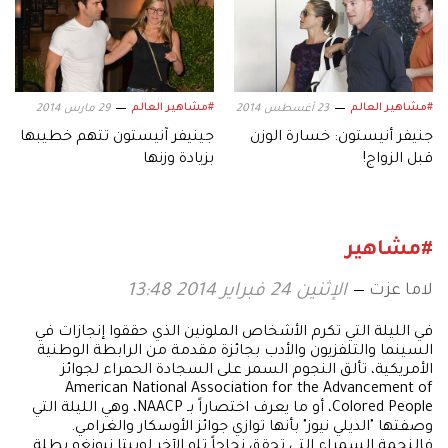
#مشاهير العالم
#مشاهير العالم
23 أغسطس 2014
29 مارس 2014
جنيفر أنيستون: خسارة الوزن
جينيفر آنيستون تتهم خطيبها
قبل الزواج!
بزيادة وزنها
#مشاهير
لاما عزت
الإثنين 24 فبراير 2014 13:48
في الليلة التي تكرم الأشخاص الملونين الذي حققوا إنجازات في
السينما والتلفزيون والأدب بجائزة مقدمة من الرابطة الوطنية
الأمريكية، تألق النجوم السمر على السجادة الحمراء لجوائز
American National Association for the Advancement of
Colored People، أو ما يعرف اختصاراً بـ NAACP، وهي الليلة التي
وصفتها "الديلي نيوز" بأنها توازي جوائز الأوسكار والغرامي.
فالنجمة السمراء التي تحقق نجاحاً تلو الآخر لوبيتا نيونغو بطلة