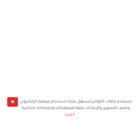
✖
نستخدم ملفات الكوكيز لنسهل عليك استخدام موقعنا الإلكتروني
ونكيف المحتوى والإعلانات وفقا لمتطلباتك واحتياجاتك الخاصة
المزيد