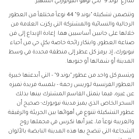
شارع "بوند 9" بحي نوهو النيويوركي الشهير.
وتتضمن تشكيلة "بوند 9" 44 نوعاً مختلفاً من العطور
الرجالية والنسائية والمشتركة التي ركزت العلامة من
خلالها على جانبين أساسيين هما: إعادة الإبداع إلى فن
صناعة العطور، وابتكار رائحة خاصة بكلٍ حي من أحياء
نيويورك، إذ يرمز كل عطر إلى منطقة محددة في وسط
المدينة أو شمالها أو جنوبها.
ويتسم كل واحد من عطور "بوند 9" - التي أبدعتها خبيرة
العطور الفرنسية لـوريس رحمة - بلمسة فريدة تميزه
عن غيره، فيما يتمثل القاسم المشترك بينها بذلك
السحر الخاص الذي يميز مدينة نيويورك؛ صحيح أن
عطور التشكيلة تتنوع في أهوائها بين الجريئة والرقيقة
والغريبة نوعاً ما، غير أنها تكـرس في مجملها روح
الشجاعة التي تنضح بها هذه المدينة النابضة بالألوان