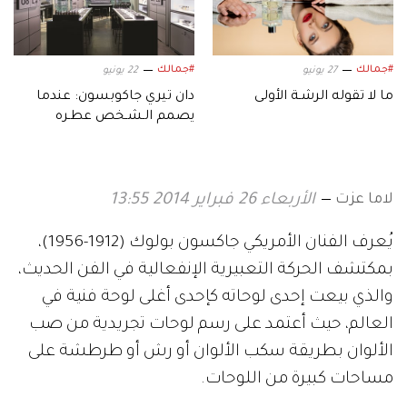
#جمالك
#جمالك
27 يونيو
22 يونيو
ما لا تقوله الرشـة الأولى
دان تيري جاكوبسون: عندما
يصمم الـشـخص عطـره
يكتـشـف ذاتـه
لاما عزت
الأربعاء 26 فبراير 2014 13:55
يُعرف الفنان الأمريكي جاكسون بولوك (1912-1956)،
بمكتشف الحركة التعبيرية الإنفعالية في الفن الحديث،
والذي بيعت إحدى لوحاته كإحدى أغلى لوحة فنية في
العالم، حيث أعتمد على رسم لوحات تجريدية من صب
الألوان بطريقة سكب الألوان أو رش أو طرطشة على
مساحات كبيرة من اللوحات.