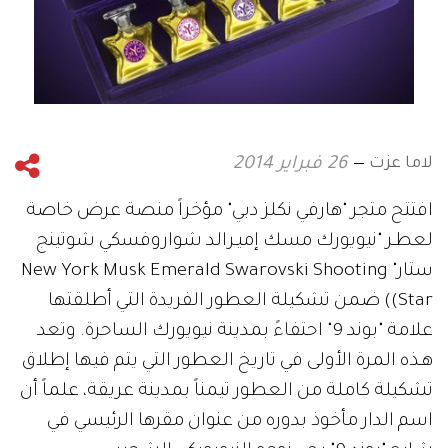
لاما عزت
26 فبراير 2014
افتتح متجر "هارفي نكلز دبي" مؤخراً منصة عرض خاصة
لعطـر "نيويورك مسك إميـرالد شواروفسكي شوتينج
ستار" New York Musk Emerald Swarovski Shooting
Star)) ضمن تشكيلة العطور الفريدة التي أطلقتها
علامة "بوند 9" احتفاءً بمدينة نيويورك الساحرة. وتعد
هـذه المرة الأولى في تاريخ العطور التي يتم فيها إطلاق
تشكيلة كاملة من العطور تيمناً بمدينة عريقة، علماً أن
اسم الدار مأخوذ بدوره من عنوان مقرها الرئيسي في