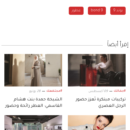
بوند 9
bond 9
عطور
إقرأ أيضاً
#جمالك
#مجتمعك
09 أغسطس
28 يونيو
تركيبات مبتكرة تُعزز حضور
الشيخة حمدة بنت هشام
الرجل العصري
القاسمي: العطر رائحة وحضور
يبقى