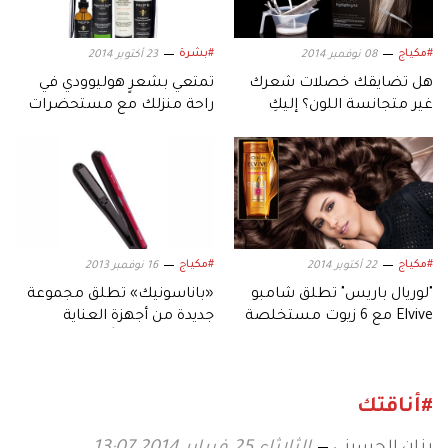
#مكياج
#بشرة
08 نوفمبر 2014
23 أكتوبر 2014
هل تضايقك خصلات شعرك
تمتعي بشعرٍ هوليوودي في
غير متجانسة اللون؟ إليكِ
راحة منزلك مع مستحضرات
الحل؟
فيليب بي
#مكياج
#مكياج
22 أكتوبر 2014
16 نوفمبر 2013
"لوريال باريس" تطلق شامبو
«باناسونيك» تطلق مجموعة
Elvive مع 6 زيوت مستخلصة
جديدة من أجهزة العناية
من زهور نادرة
الشخصية المزوَّدة بتقنية
النانو المتطورة
#أناقتك
رزان الحسيني