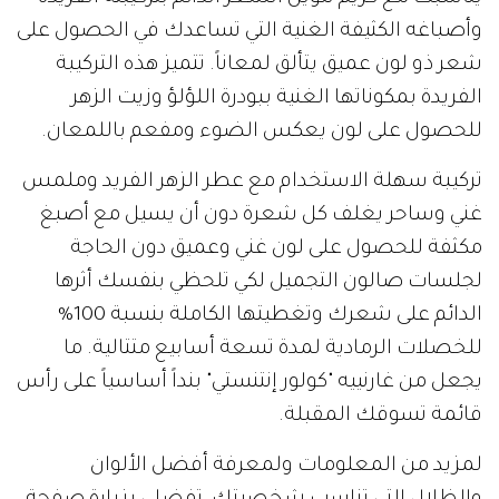
وأصباغه الكثيفة الغنية التي تساعدك في الحصول على
شعر ذو لون عميق يتألق لمعاناً. تتميز هذه التركيبة
الفريدة بمكوناتها الغنية ببودرة اللؤلؤ وزيت الزهر
للحصول على لون يعكس الضوء ومفعم باللمعان.
تركيبة سهلة الاستخدام مع عطر الزهر الفريد وملمس
غني وساحر يغلف كل شعرة دون أن يسيل مع أصبغ
مكثفة للحصول على لون غني وعميق دون الحاجة
لجلسات صالون التجميل لكي تلحظي بنفسك أثرها
الدائم على شعرك وتغطيتها الكاملة بنسبة 100%
للخصلات الرمادية لمدة تسعة أسابيع متتالية. ما
يجعل من غارنييه "كولور إنتنستي" بنداً أساسياً على رأس
قائمة تسوقك المقبلة.
لمزيد من المعلومات ولمعرفة أفضل الألوان