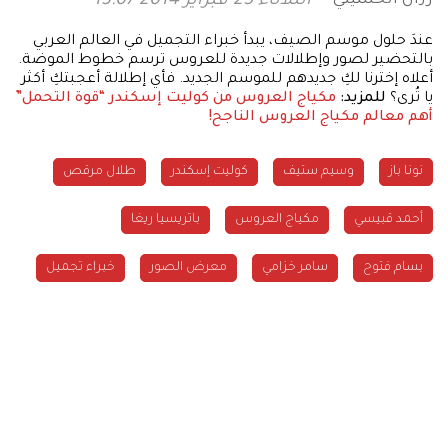
الثلاثاء 25 فبراير 2014 13:07
عندَ حلول موسم الصيف، يبدأ خبراء التجميل في العالم العربي
بالتحضير لصور وإطلالات جديدة للعروس ترسم خطوط الموضة.
أعلاه إخترنا لكِ جديدهم للموسم الجديد. فأي إطلالة أعجبتكِ أكثر
يا تُرى؟
للمزيد:
مكياج العروس من كوليت إسكندر
“قوة التحمل”
أهم معالم مكياج العروس الناجح!
نونا باز
وسيم ستيف
كوليت إسكندر
طلال مرقص
أحمد قبيسي
مكياج العروس
باتريسيا ريغا
بسام فتوح
سامر خزامي
معرض الصور
خبراء تجميل