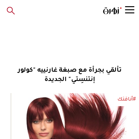
تألقي بجرأة مع صبغة غارنييه "كولور
إنتنسِتي" الجديدة
#أناقتك