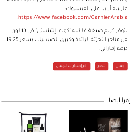
والظلال التي تناسب شخصيتك، تفضلي بزيارة صفحة
غارنييه أرابيا على الفيسبوك:
.
https://www.facebook.com/GarnierArabia
يتوفر كريم صبغة غارنييه "كولور إنتينسِتي" في 13 لون
في متاجر التجزئة الرائدة وكبرى الصيدليات بسعر 19.25
درهم إماراتي.
جمال
شعر
آخر إصدارات الجمال
إقرأ أيضاً