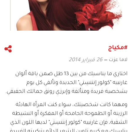
#مكياج
لاما عزت
26 فبراير 2014
اختاري ما يناسبك من بين 13 ظل ضمن باقة ألوان
غارنييه "كولور إنتنسِتي" الجديدة وتألقي كل يوم
بشخصية فريدة ومتألقة وإبرزي رونق جمالك الحقيقي.
ومهما كانت شخصيتك، سواء كنت المرأة الهادئة
الرزينة أو الطموحة الجامحة أو المفكرة أو النشيطة
الشقية، فإن غارنييه "كولور إنتنسِتي" لديها اللون الذي
يناسبك مع كريم تلوين الشعر الدائم بتركيبته الفريدة