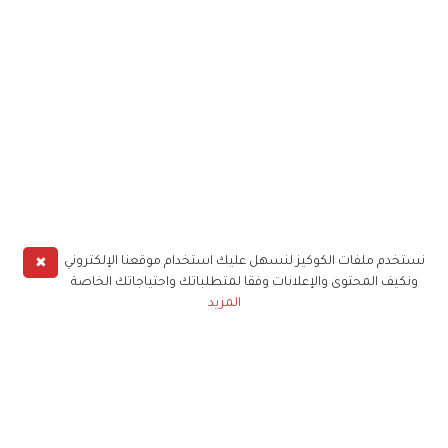
✖
نستخدم ملفات الكوكيز لنسهل عليك استخدام موقعنا الإلكتروني
ونكيف المحتوى والإعلانات وفقا لمتطلباتك واحتياجاتك الخاصة
المزيد
حملوا تطبيق
زهرة الخليج