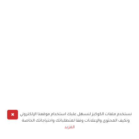
✖
نستخدم ملفات الكوكيز لنسهل عليك استخدام موقعنا الإلكتروني
ونكيف المحتوى والإعلانات وفقا لمتطلباتك واحتياجاتك الخاصة
المزيد