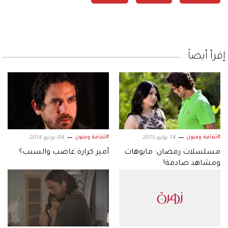
إقرأ أيضاً
#ثقافة وفنون
#ثقافة وفنون
14 يوليو 2015
04 يونيو 2014
مسلسلات رمضان: مايوهات
أمير كرارة غاضب والسبب؟
ومشاهد صادمة!