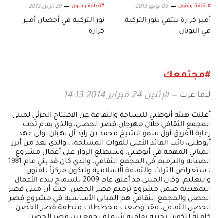
#ثقافة وفنون
#ثقافة وفنون
09 يونيو 2013
29 ابريل 2013
أمير كرارة يلتقي بنور التركية
نور التركية في أحضان أمير
في اليونان
كرارة
#مجتمعك
لاما عزت
الإثنين 24 فبراير 2014 14:13
أعلنت هيئة أبوظبي للسياحة والثقافة عن الافتتاح الجزئي لمبنى
المجمع الثقافي خلال مهرجان قصر الحصن، والذي يقام تحت
رعاية الفريق أول سمو الشيخ محمد بن زايد آل نهيان، ولي عهد
أبوظبي، نائب القائد الأعلى للقوات المسلحة، ، والذي يعد من أبرز
المباني المهمة في أبوظبي. وسيطلع الزوار على أعمال مشروع
الصيانة والترميم في المجمع الثقافي، والذي كان قد بني عام 1981
لاستعراض التراث والثقافة الإسلامية وليكون مركزاً للفنون
والتعليم. وكان المبنى قد أغلق عام 2009 للسماح ببدء الأعمال
التمهيدية ضمن مشروع ترميم قصر الحصن. حيث أن مبنى قصر
الحصن والمجمع الثقافي هم المباني الأساسية في مشروع قصر
الحصن الثقافي، فقد وضعت مخططات منطقة قصر الحصن
كاملةً لتكوين تجربة ثقافية شاملة تجمع بين قصر الحصن