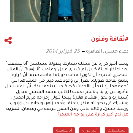
#ثقافة وفنون
دعاء حسن ـ القاهرة
25 فبراير 2014
يبحث أمير كرارة عن ممثلة تشاركه بطولة مسلسل "أنا عشقت"
بعد اعتذار أمينة خليل ثم شيري عادل. وعلمت "أنا زهرة" أنّ الفنان
المصري اشترط أن تكون الفنانة طويلة القامة، سيما أنّ كرارة
يتمتع بقامة طويلة، نظراً إلى وجود عدد كبير من المشاهد التي
تجمعهما، إذ تتخلّل الأحداث قصة حب بينهما. يذكر أنّ المسلسل
مأخوذ عن رواية بالاسم نفسه للكاتب محمد المنسي قنديل
(سيناريو والحوار هشام هلال) بينما تتولى إخراجه مريم أحمدي،
ويشارك في بطولته منذر رياحنة، وأحمد زاهر، ونجلاء بدر، وإدوارد،
ورحمة حسن، وهالة فاخر، ومن المقرر عرضه في رمضان.
للمزيد:
هل ندم أمير كرارة على زواجه المبكر؟
مسلسلات
أمير كرارة
أنا عشقت