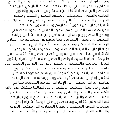
وفي مهرجان قصر الحصن لهذا العام، سيحتفي برنامج المجمع
الثقافي بالذكريات التي ارتبطت بهذا المعلم التاريخي عبر إحياء
العناصر البرنامجية الثلاثة الرئيسية وهي: التعليم والفنون
الأدائية والفنون التشكيلية. ويشهد المسرح المفتوح تقديم
العروض الشعرية والأفلام، حيث سيقام برنامج يومي يشارك فيه
شعراء إماراتيون يلقون أشعارهم ويستعيدون ذكرياتهم
المرتبطة بهذا المبنى، وهم سعود الكعبي وسعود المصعبي
وهادي المنصوري وحمدان السماحي وابراهيم الشامي وراشد
المنصوري وحمدان المحرمي. كما ستعرض مجموعة من الأفلام
الوثائقية النادرة كل يوم لتروي قصصاً عن التاريخ والتقاليد في
دولة الإمارات العربية المتحدة. وكانت فكرة برنامج العروض
الأدائية في هذا العام من مهرجان قصر الحصن قد اقتبست من
طبيعة الحياة المحيطة بقصر الحصن، عندما كان الأفراد يلتقون
لتبادل الأحاديث والقصص والشعر. ومن بين البرامج الحديثة التي
تهدف إلى خلق تجربة متميزة متعددة الحواس وتعكس روح
الثقافة الاماراتية برنامج "قهوة"، الذي يقدم مفهوما معاصراً
لمقهى إماراتي يستمتع فيه الضيوف ويمكنهم الاحتفال بأحد
عناصر التراث المعنوي في الإمارات العربية المتحدة. كما تم
افتتاح جزء يمثل للمكتبة الوطنية، والتي لطالما شكلت جزءاً بالغ
الأهمية من المجمع الثقافي، وستتضمن المكتبة مجموعة من
الكتب الثقافية والتراثية الإماراتية. وسيستمتع الزوار بزيارتهم
لهذا المعلم الثقافي، وسيحصلون على فرصة لشراء إحدى
منتجات الحرف الشعبية والهدايا التذكارية التي تعكس الحرف
والتقاليد الإماراتية. وسيحظى الزوار من جميع الأعمار بفرصة