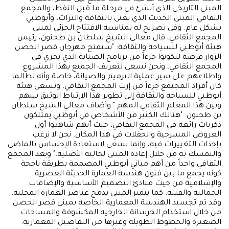
المبنى التاريخي الذي أنشئ في مرحلة ما قبل النفط، والمجمع
الثقافي المبنى الحديث الذي يعنى بالثقافة والتراث، وأبوظبي
بشكل عام. وفي تصريح له بمناسبة الافتتاح الجزئي لمبنى
المجمع الثقافي، قال معالي الشيخ سلطان بن طحنون، رئيس
هيئة أبوظبي للسياحة والثقافة: "سيمنح مهرجان قصر الحصن
الزوار فرصة ليكونوا جزءاً من برنامج الصيانة الذي يجري في
المجمع الثقافي، ونحن نسعى لتعريف الجميع بهذا المشروع
واطلاعهم على سير عملية الترميم والصيانة، خاصة وأنه لطالما
كان أفراد المجتمع جزءاً من إرث المجمع الثقافي. وتسعى هيئة
أبوظبي للسياحة والثقافة إلى تطوير هذا الارتباط الوثيق بينهم
وبين هذا المعلم الثقافي المهم." وأضاف معالي الشيخ سلطان
بن طحنون: "هنالك الكثير من الأشخاص في أبوظبي يمتلكون
ذكريات رائعة في المجمع الثقافي، حيث أنهم شاهدوا أول
العروض المسرحية والحفلات في هذا المكان. نحن لا نرغب
بإحداث التغييرات فيه، وإنما نسعى لاستعادة الإحساس بالماضي
والتمسك به من خلال إعادة المبنى لحالته الأصلية." ويعد المجمع
الثقافي واحداً من أهم مباني أبوظبي المصممة بطريقة ناجحة
كونه يجمع ما بين فنون هندسة العمارة الحديثة العصرية
والإسلامية من حيث مبادئ التصميم الأساسية والإضافات
الجمالية والفنية. كما يتميز المبنى بدمج عناصر العمارة المحلية،
وقد تم تجسيد الهندسة المعمارية الخاصة بمبنى قصر الحصن
من خلال استخدام الخرسانة الخارجية المكشوفة والمساحات
الصغيرة والخطوط الطويلة وغيرها من التفاصيل المعمارية.