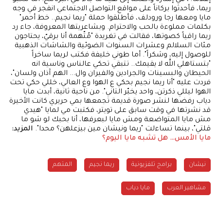
ريما، فأحدثوا بركاناً على مواقع التواصل الاجتماعي انفجر في وجه
مايا ومعها رجا ورودلف، فأطلقوا حملة "ريما نجيم.. خط أحمر"
بكلمات مملوءة بالحب والاحترام. وبشاعريتها المعروفة، جاء رد
ريما راقياً كصوتها، فقالت في تغريدة "مُتّهمة أنا برقيّ، يحتاجون
مئات السلالم وعشرات السنوات الضوئية والشاشات الذهبية
للوصول إليه، وشكراً". أما طوني خليفة فكتب لريما ساخراً
"بتستاهلي الله لا يقيمك.. تتبقي تحكي عالناس وناسية انه
الحيطان والبسينات والجرادين والفيران وال... الهم آذان ولسان"،
فردت عليه "أنا ريما نجيم بحكي ع الهوا وع العالي، خللي حكي تحت
الهوا ليللي ذكرتن، واحد يخبّر التاني". من ناحية ثانية، أبدت مايا
دياب رفضها لنشر صورة قديمة تجمعها بمي حريري كانت الأخيرة
قد نشرتها في وقت سابق على تويتر، فكتبت مي لمايا "هيدي
مش مايا المتواضعة ومش مايا لبعرفها، أنا بحبك لو شو ما
قلتي"، بينما تساءلت "ريما ونيشان مين بيزعلهن؟ محدا".
المزيد:
مايا الأمس… هل تشبه مايا اليوم؟
نيشان
برامج تلفزيونية
ريما نجيم
المتهم
مشاهير العرب
مايا دياب