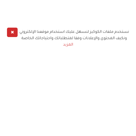
✖
نستخدم ملفات الكوكيز لنسهل عليك استخدام موقعنا الإلكتروني
ونكيف المحتوى والإعلانات وفقا لمتطلباتك واحتياجاتك الخاصة
المزيد
حملوا تطبيق
زهرة الخليج