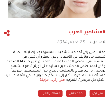
#مشاهير العرب
لاما عزت
25 فبراير 2014
دخلت منى زكي أحد مستشفيات القاهرة بعد إصابتها بحالة
تسمم حاد ونزيف في الأمعاء. ومن المقرر أن تبقى في
المستشفى لبعض الوقت لغاية الاطمئنان على حالتها الصحية.
وكان أحمد حلمي قد كتب عبر حسابه على تويتر:"أدعو بالشفاء
لزوجتي. يا رب، تقوم بالسلامة وتخرج من المستشفى سريعاً.
فقد أصيبت بميكروب أدى إلى تسمّم حاد ونزيف في الأمعاء. يا رب
اشفِ كل مريض".
للمزيد:
منى زكي… حزينة
منى زكي
أحمد حلمي
مشاهير العرب