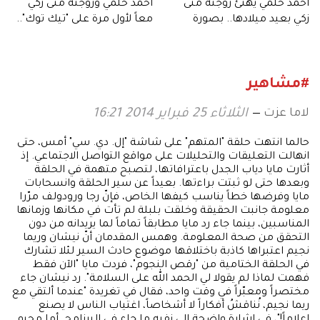
أحمد حلمي يهنئ زوجته منى
أحمد حلمي وزوجته منى زكي
زكي بعيد ميلادها.. بصورة
معاً لأول مرة على "تيك توك"..
رومانسية
والنجوم يتفاعلون
#مشاهير
لاما عزت
الثلاثاء 25 فبراير 2014 16:21
حالما انتهت حلقة "المتهم" على شاشة "إل. دي. سي" أمس، حتى
انهالت التعليقات والتحليلات على مواقع التواصل الاجتماعي. إذ
أثارت مايا دياب الجدل باعترافاتها، لتصبح متهمة في الحلقة
وبعدها حتى لو ثبتت براءتها. بعيداً عن سير الحلقة وانسحابات
مايا وفرضها خطاً يناسب كيفها الخاص، فإنّ رجا ورودولف مرّرا
معلومة جانبت الحقيقة وخلقت بلبلة لم تأت في مكانها وزمانها
المناسبين، بينما جاء رد مايا مطابقاً تماماً لما يريدانه من دون
التحقق من صحة المعلومة. وهمس المقدمان أنّ نيشان وريما
نجيم اعتبراها كاذبة باختلاقها موضوع حادث السير لئلا تشارك
في الحلقة الختامية من "رقص النجوم"، فردت مايا "الآن فقط
فهمت لماذا لم يقولا لي الحمد الله على السلامة". رد نيشان جاء
مختصراً ومعبّراً في وقت واحد، فقال في تغريدة "عندما ألتقي مع
ريما نجيم، نُناقشُ أفكاراً لا أشخاصاً، اغتياب الناس لا يصنع
إعلاماً!"، في إشارة واضحة إلى نفيه ما جاء في البرنامج. أما محبو