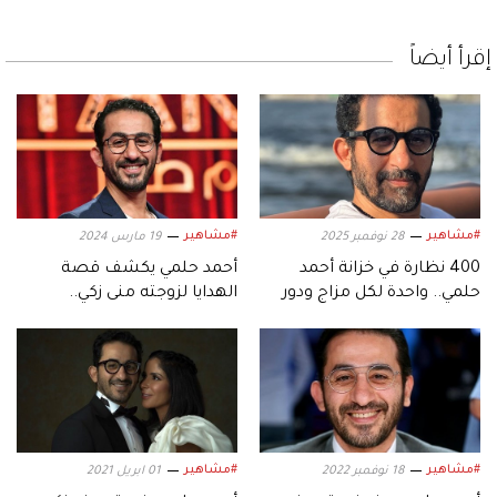
إقرأ أيضاً
#مشاهير
#مشاهير
28 نوفمبر 2025
19 مارس 2024
400 نظارة في خزانة أحمد
أحمد حلمي يكشف قصة
حلمي.. واحدة لكل مزاج ودور
الهدايا لزوجته منى زكي..
سينمائي
وسبب عدم ارتدائه الدبلة
#مشاهير
#مشاهير
18 نوفمبر 2022
01 ابريل 2021