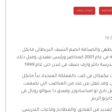
الفاكهة
كيكات زفاف
الطهي والضيافة انضم الشيف البريطاني مايكل
كيتس إلى أكاديمية الإمارات لإدارة الضيافة في عام 2001 كمحاضر ورئيس تنفيذي، وقبل ذلك
سة باتلر وارف شيف في لندن حتى عام 1999.
 تيكنيكال في كنت بالمملكة المتحدة، بدأ مايكل
ن، وقد تنقل بين عدد من المناصب التي تضمنت
ادي لو امباسادورز، وفندق ذا سوالو رويال في
زنو الريتز.
لعديد من الفنادق، والمطابخ وقاعات التدريس،