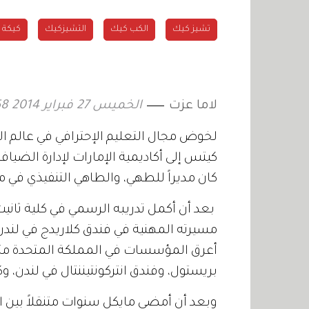
تشيز كيك
الكب كيك
التشيزكيك
كيكة 
لاما عزت
الخميس 27 فبراير 2014 16:58
لخوض مجال التعليم الإحترافي في عالم 
كان مديراً للطهي، والطاهي التنفيذي في مدر
بعد أن أكمل تدريبه الرسمي في كلية ثانيت
مسيرته المهنية في فندق كلاريدج في لند
أعرق المؤسسات في المملكة المتحدة مثل ن
بريستول، وفندق انتركونتيننتال في لندن، وكاي
وبعد أن أمضى مايكل سنوات متنقلاً بين ا