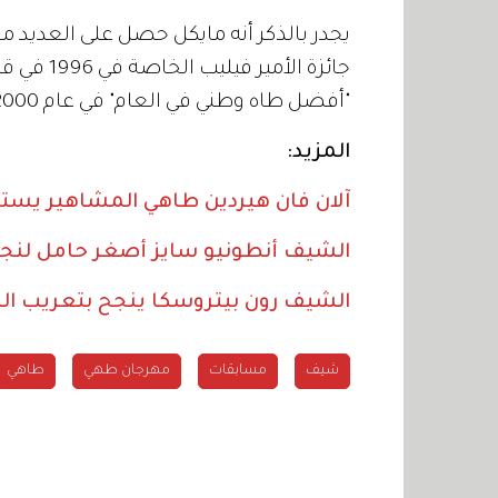
يجدر بالذكر أنه مايكل حصل على العديد من
جائزة الأ
"أفضل طاه وطني في العام" في عام 2000.
المزيد:
آلان فان هيردين طاهي المشاهير يستق
الشيف أنطونيو سايز أصغر حامل لنج
الشيف رون بيتروسكا ينجح بتعريب الس
شيف
مسابقات
مهرجان طهي
طاهي