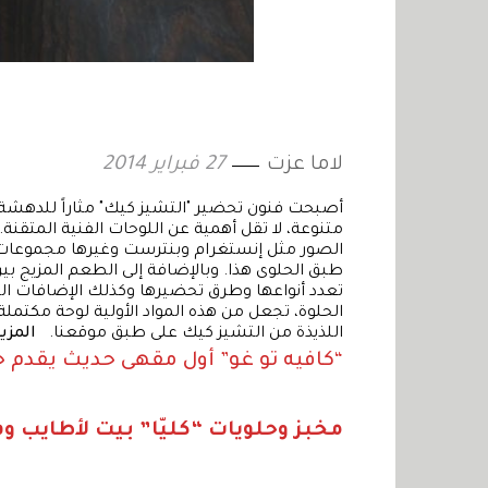
لاما عزت
27 فبراير 2014
أصبحت فنون تحضير "التشيز كيك" مثاراً للدهشة
متنوعة، لا تقل أهمية عن اللوحات الفنية المتقن
الصور مثل إنستغرام وبنترست وغيرها مجموعات لا 
طبق الحلوى هذا. وبالإضافة إلى الطعم المزيج بي
تعدد أنواعها وطرق تحضيرها وكذلك الإضافات ال
الحلوة، تجعل من هذه المواد الأولية لوحة مكتملة 
اللذيذة من التشيز كيك على طبق موقعنا.
المزيد
“كافيه تو غو” أول مقهى حديث يقدم ح
مخبز وحلويات “كليّا” بيت لأطايب وف