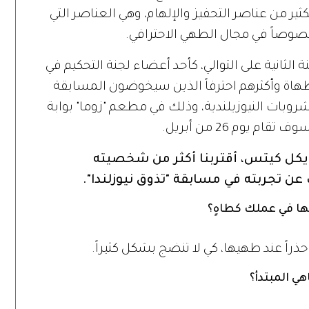
كثير من عناصر التحفيز والإلهام، وهي العناصر التي
صوصاً في مجال الطهي الاحترافي.
الثانية على التوالي، كأحد أعضاء لجنة التحكيم في
طهاة وأكثرهم احترفاً الذين سيخوضون المسابقة
وبات النيوزيلندية، وذلك في مطعم "زوما" بوابة
يكل كيتس، أقتربنا أكثر من شخصيته
ن تجربته في مسابقة "تذوق نيوزلندا".
ا في عملك كطاهٍ؟
راً عند طهيها، كي لا تنضج بشكل كثيراً.
ي المبتدأ؟