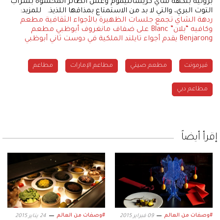
بروليه بنكهة شاي كريسانثيموم وعش الطائر المحشوة بشراب
التوت البري، والتي لا بد من الاستمتاع بمذاقها اللذيذ. للمزيد:
ردهة الشاي تجمع جلسات الظهيرة بالأجواء الثقافية
مطعم
وكافيه “بلان” Blanc على ضفاف مانغروف أبوظبي
مطعم
Benjarong يقدم أجواء تايلند الملكية في دوست ثاني أبوظبي
فيرمونت
مطعم صيني
مطاعم الإمارات
مطاعم
مطاعم دبي
إقرأ أيضاً
#وصفات من العالم
#وصفات من العالم
09 فبراير 2015
24 يناير 2015