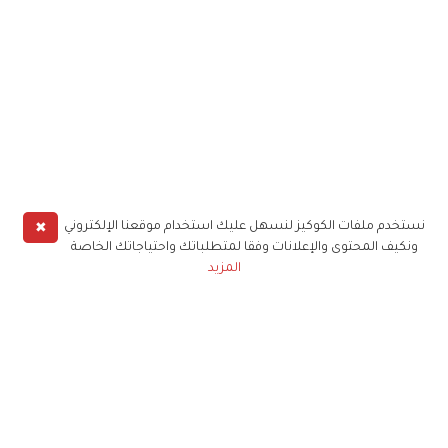
✖
نستخدم ملفات الكوكيز لنسهل عليك استخدام موقعنا الإلكتروني
ونكيف المحتوى والإعلانات وفقا لمتطلباتك واحتياجاتك الخاصة
المزيد
حملوا تطبيق
زهرة الخليج