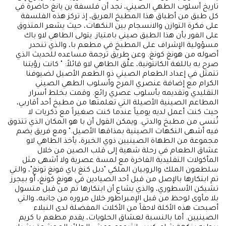
تاريخ أسلوب الطهي الصيني، نجد أن فلسفة ين يانغ حاضرة في
كل طبق من أطباق هذا المطبخ العريق، إذ تركز هذه الفلسفة
على فكرة التوازن والانسجام بين النكهات، حيث يشعر المتذوق
على الفور بأن هذا الطبق صيني بامتياز. يتولى الطاهي لاو باك
مسؤولية الإشراف على المطبخ في مطعم با، والذي تنحدر
أصوله من هونغ كونغ. وعن طريق ترجمة مساعده للحديث الذي
صرح به باللغة الكانتونية، علَّق الطاهي لاو قائلاً: " كانت رؤيتنا
تتمثل في إعداد الطعام الصيني ذو الطعم الأصيل لضيوفنا
الكرام مع إضافة عنصري المرح وأسلوب الطهي الصيني
التقليدي وتقديمه بأسلوب عصري رائع. وقمت بخلط أسرار
المطاعم الصينية الأصيلة التي تعلمتها من مطبخ أحد أقاربي،
حيث كنت أعمل لديه يومياً عندما كنت صغيراً مع ذكريات لا
تُنسى من مطبخ والدتي. ويمكن القول أن با هو المكان الذي تتذوق
فيه أشهى النكهات الصينية بمذاقها الأصيل." ومع فريق يضم
مجموعة من الطهاة الصينيين ذوي الخبرة، يأخذ الطاهي لاو
عشاق الطعام في رحلة شهية إلى قلب الصين من خلال
المأكولات التقليدية الفاخرة مع لمسة عصرية ولا أشهى مثل
سلطعون الملك والروبيان الملكي "دبل كنغ باي فونغ تونغ"، والتي
تم ابتكارها بالإصل من قبل أحد الصيادين في هونغ كونغ، أو بيجرز
تشيكن الأسطوري، والذي يشاع أن ابتكارها تم من قبل متسول
بلا مأوى لوحظ من قبل الإمبراطور خلال مروره من جانبه، والتي
أصبحت هذه الأكلة لاحقاً من الأكلات المفضلة لدى النبلاء
الصينيين. أما بالنسبة لعشاق الحلويات، يقدم مطعم با كريم