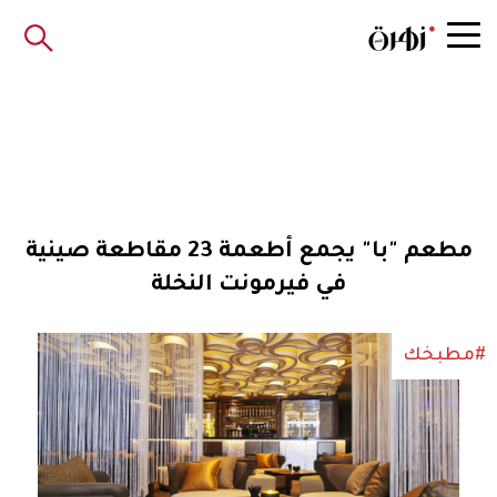
مطعم "با" يجمع أطعمة 23 مقاطعة صينية
في فيرمونت النخلة
#مطبخك