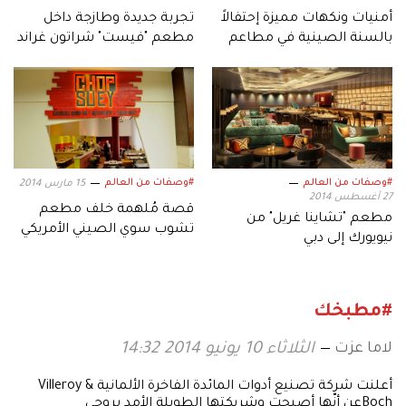
أمنيات ونكهات مميزة إحتفالاً
تجربة جديدة وطازجة داخل
بالسنة الصينية في مطاعم
مطعم "فيست" شراتون غراند
هاكاسان
#وصفات من العالم
#وصفات من العالم
15 مارس 2014
27 أغسطس 2014
قصة مُلهمة خلف مطعم
مطعم "تشاينا غريل" من
تشوب سوي الصيني الأمريكي
نيويورك إلى دبي
في دبي
#مطبخك
لاما عزت
الثلاثاء 10 يونيو 2014 14:32
أعلنت شركة تصنيع أدوات المائدة الفاخرة الألمانية Villeroy &
Bochعن أنّها أصبحت وشريكتها الطويلة الأمد بروجي