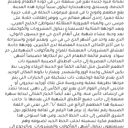
بمثابة ميزة جديدة تعزِّز من سمعة دبي في جودة الطعام وتقديم
الخدمة، ويستحق وحدهبجدارة ليكون سبباً لزيارة هذه المدينة.
يقع مطعم ولاونج با في فندق فيرمونت النخلة في قلب جزيرة
نخلة جميرا، إحدى أشهر معالم دبي، ويوفر إطلالات خلابة على
مرسى دبي والمياه الفيروزية المتلألئة لشواطئ الخليج العربي،
ويعد الوجهة المثالية للاستمتاع بتناول المشروبات والكوكتيلات
بعد وجبة عشاء شهية على أنغام الدي جي مع جيسون كابوكي،
الذي يعد واحد من أشهر الدي جي في دبي. ويعتبر لاونج واستراحة
با من أكثر الأماكن الجديدة المفضلة لدى الكثيرين، ووجهة جاذبة
لعشاق المشروبات المنعشة للمزاج والمأكولات الشهيةعلى حدٍ
سواء. وتضم قائمة الطعام التي تم ابتكارها خصيصاً أشهى
المذاقات العصرية إلى جانب الاطباق الصينية المميزة ذات
الطعم الأصيل مثل لفائف الكمأ مع الجبنة الزرقاء وكريب بط
بكين الملكي وكبدة الإوز والشمندر. ويمتاز با بكونه المكان الوحيد
الذي يقدم قائمة كوكتيلات ذات تشكيلة من الخيارات التي يتم
مزجها بطريقة عملية ومدروسة مثل بلاك أوركيد نيجروني أو
مارتيني الرمان الفوار الذي يغير لون الكأس إلى ذهبي عندما تتلذَّذ
في ارتشاف كأس منه، والتي تُعد أيضاً الخيار المثالي لبداية سهرة
ممتعة إلى جانب جميع الأطباق الشهية التي يقدمها با. جاءت
تسمية هذا المطعم الرائع من كلمة "با"، التي تعني في اللغة
الصينية رقم ثمانية، إذ يرمز هذا الرقم في ثقافة وفلكلور دول
الشرق الأقصى إلى جلب الحظ الجيد، ومن هنا استوحى هذا
المطعم فكرة تسميته لجلب الحظ الجيد لضيوفه وهم
يستمتعون بتناول أشهى المأكولات والمشروبات. وبالرجوع إلى