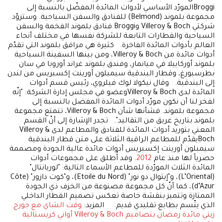
Broggiالمورّد الأساسي لأدوات المائدة المفضّل بالنسبة إلى
مجموعة بلموند (Belmond) للفنادق والسفن السياحية. وستزوّد
شركتي Villeroy & Boch وBroggi فنادق بلموند الفخمة والسفن
السياحية والقطارات التابعة للشركة نفسها في مختلف أنحاء
العالم بأدوات المائدة الفاخرة. كثيرة هي مرافق بلموند التي تقدّم
أدوات مائدة من Villeroy & Boch، ومن بينها السفينة السياحية
بلموند أوركاييلا في ميانمار، وفندق بلموند غراند أوروبا في سان
بطرسبورغ، وقطار البندقية سيمبلون أورينت إكسبريس من لندن
إلى البندقية. وقال نيكولا لوك فيلروي، رئيس قسم أدوات
المائدة لدى Villeroy & Bochوعضو في مجلس إدارة الشركة: "إنّه
لفخر لنا أن نكون مورّد أدوات المائدة المفضل بالنسبة إلى
مجموعة بلموند. فشأنها شأن Villeroy & Boch، تتمتع مجموعة
بلموند بتاريخ عريق من التقاليد". تجدر الإشارة إلى أنّ القسم
المعني بتوريد أدوات المائدة للفنادق والمطاعم لدى Villeroy &
Bochيقدّم للمطاعم الراقية الثلاثة على متن قطار البندقية
سيمبلون أورينت إكسبريس أدوات مائدة عالية الجودة ومصممة
حصرياً لها منذ عام
2012
. وقد أُطلق على مجموعات أدوات
المائدة الثلاث المورّدة للمطاعم الأسماء التالية: "لوريانتال"
(L’Oriental)، و"إيتوال دو نور" (Etoile du Nord)، و"كوت دازور" (Côte
d’Azur)، كما أنّ كل مجموعة مصنوعة من الخزف ذي الجودة
الممتازة وتتميز بنقشة خاصة تعكس تصميم القطار الداخلي
الذي يتّسم بطابع تقليدي قديم. المزيد:
وقت الشاي مع جورج
زيني مائدة رمضان بتصاميم Villeroy & Boch
أواني كريستالية