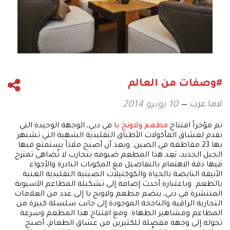
#وصفات من العالم
لاما عزت
10 يونيو 2014
تم مؤخراً افتتاح
مطعم ولاونج با
في دبي، الوجهة الوحيدة التي
تقدم لعشاق المأكولات الأطباق التقليدية الشهية التي تشتهر
بها 23 مقاطعة في الصين. وبعد أن أصبح ملاذاً يستمتع فيها
الجيل الجديد، يَعِد هذا المطعم ضيوفه بتجارب لا تُضاهى تمتزج
فيها دقة الاهتمام بالتفاصيل مع المكونات النادرة والأجواء
الأنيقة النابضة بالحياة والكوكتيلات الصينية التقليدية الغنية
بالطعم. وباعتباره أحدث إضافة إلى تشكيلة المطاعم الآسيوية
المنتشرة في دبي، ينضم مطعم ولاونج با إلى عدد من العلامات
التجارية الراقية والناجحة الموجودة إلى جانب سلسلة كبيرة من
المطاعم ومشاهير الطهاة. ومع افتتاح هذا المطعم وسرعة
تحوله إلى وجهة مفضلة للكثيرين من عشاق الطعام، أصبح