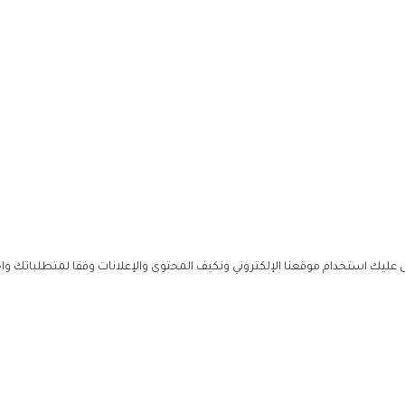
ليك استخدام موقعنا الإلكتروني ونكيف المحتوى والإعلانات وفقا لمتطلباتك وا
حملوا ت
ص
زهرة ال