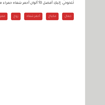
للخوخي. إليكِ أفضل 10 ألوان أحمر شفاه حمراء من اخنيار مجلة Vogue.
جمال
مكياج
أحمر شفاه
روج
معر