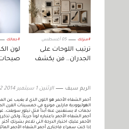
05 أغسطس
#منزلك
#جمالك
ترتيب اللوحات على
لون الك
الجدران.. فن يكشف
صيحات ا
المصممون أسراره
جرأة وأن
واحدة
الريم سيف
الإثنين 1 سبتمبر 2014 12:52
أحمر الشفاه الأحمر هو اللون الذي لا يغيب عن ا
الهوليوودية مارلين مونرو في خمسينات القرن ال
نجمات لا يستغنين عنه أبداً مثل تيلور سويفت، غ
أحمر الشفاه الأحمر باعتباره لوناً جريئاً، ولكن ت
الأحمر عليكِ اختيار الدرجة التي تلاءم بشرتكِ أكثر.
إذا كنتِ سمراء فاختاري أحمر الشفاه الأحمر المائل 