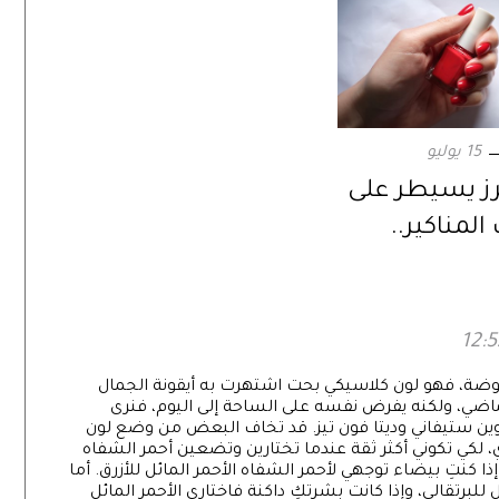
15 يوليو
رز يسيطر على
لمناكير..
اقة في إطلالة
لموضة، فهو لون كلاسيكي بحت اشتهرت به أيقونة الجمال
ماضي، ولكنه يفرض نفسه على الساحة إلى اليوم، فنرى
وين ستيفاني وديتا فون تيز. قد تخاف البعض من وضع لون
ذكري، لكي تكوني أكثر ثقة عندما تختارين وتضعين أحمر الشفاه
 إذا كنتِ بيضاء توجهي لأحمر الشفاه الأحمر المائل للأزرق. أما
للبرتقالي، وإذا كانت بشرتكِ داكنة فاختاري الأحمر المائل