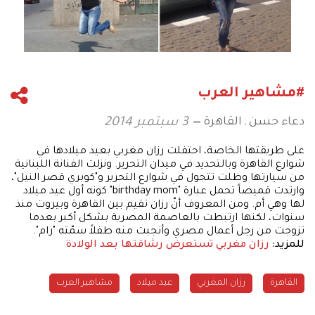
#مشاهير العرب
دعاء حسن ـ القاهرة
3 سبتمبر 2014
على طريقتها الخاصة، احتفلت رزان مغربي بعيد ميلادها في
شوارع القاهرة وبالتحديد في ميدان التحرير. ونزلت الفنانة اللبنانية
من سيارتها وظلت تتجول في شوارع التحرير و"كوبري قصر النيل"،
وارتدت قميصاً تحمل عبارة "birthday mom" كونه أول عيد ميلاد
لها وهي أم. ومن المعروف أنّ رزان تقيم بين القاهرة وبيروت منذ
سنوات، لكنها ارتبطت بالعاصمة المصرية بشكل أكبر بعدما
تزوجت من رجل أعمال مصري وأنجبت منه طفلاً سمّته "رام".
للمزيد:
رزان مغربي تستعرض رشاقتها بعد الولادة
القاهرة
رزان المغربي
عيد ميلاد
مشاهير العرب