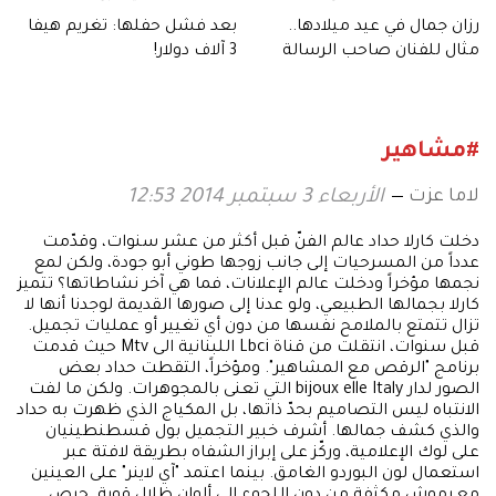
رزان جمال في عيد ميلادها..
بعد فشل حفلها: تغريم هيفا
مثال للفنان صاحب الرسالة
3 آلاف دولار!
الحقيقية
#مشاهير
لاما عزت
الأربعاء 3 سبتمبر 2014 12:53
دخلت كارلا حداد عالم الفنّ قبل أكثر من عشر سنوات، وقدّمت
عدداً من المسرحيات إلى جانب زوجها طوني أبو جودة، ولكن لمع
نجمها مؤخراً ودخلت عالم الإعلانات، فما هي آخر نشاطاتها؟ تتميز
كارلا بجمالها الطبيعي، ولو عدنا إلى صورها القديمة لوجدنا أنها لا
تزال تتمتع بالملامح نفسها من دون أي تغيير أو عمليات تجميل.
قبل سنوات، انتقلت من قناة Lbci اللبنانية الى Mtv حيث قدمت
برنامج "الرقص مع المشاهير". ومؤخراً، التقطت حداد بعض
الصور لدار bijoux elle Italy التي تعنى بالمجوهرات. ولكن ما لفت
الانتباه ليس التصاميم بحدّ ذاتها، بل المكياج الذي ظهرت به حداد
والذي كشف جمالها. أشرف خبير التجميل بول قسطنطينيان
على لوك الإعلامية، وركّز على إبراز الشفاه بطريقة لافتة عبر
استعمال لون البوردو الغامق. بينما اعتمد "آي لاينر" على العينين
مع رموش مكثفة من دون اللجوء إلى ألوان ظلال قوية. حرص