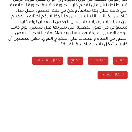
قسطنطينيان على تقديم كارلا بصورة مغايرة لصورة الاعلامية
التي كانت تطل بها سابقاً، ولكن في تلك الخطوة جعل حداد
تنافس الفنانات اللبنانيات. بين مايا وكارلا رغم اختلاف المكياج
بين مايا دياب وكارلا حداد، إلا أن البعض اعتقد ان لوك كارلا
مستوحى من صور المغنية التي نشرتها قبل سنتين، يوم كانت
الوجه الاعلاني لماركة Make up for ever. فقد التقطت بعض
الصور في المياه واعتمدت على المكياج القوي. فهل تعتقدين أن
كارلا ستدخل باب المنافسة الفنية؟
جمال
كارلا حداد
مكياج
جمال المشاهير
الجمال الشرقي