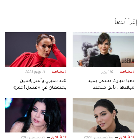
إقرأ أيضاً
#مشاهير
#مشاهير
10 ابريل
11 يوليو 2025
صبا مبارك تحتفل بعيد
هند صبري وآسر ياسين
ميلادها.. بألق متجدد
يجتمعان في «عسل أحمر»
#مشاهير
#مشاهير
08 أغسطس 2024
29 ديسمبر 2015