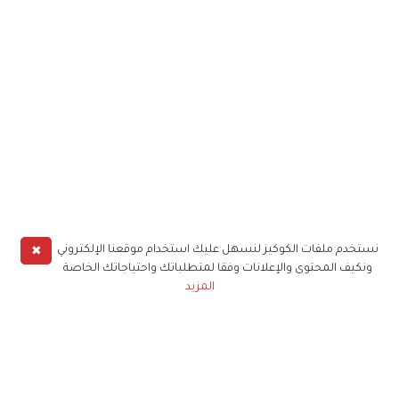
✖
نستخدم ملفات الكوكيز لنسهل عليك استخدام موقعنا الإلكتروني
ونكيف المحتوى والإعلانات وفقا لمتطلباتك واحتياجاتك الخاصة
المزيد
حملوا تطبيق