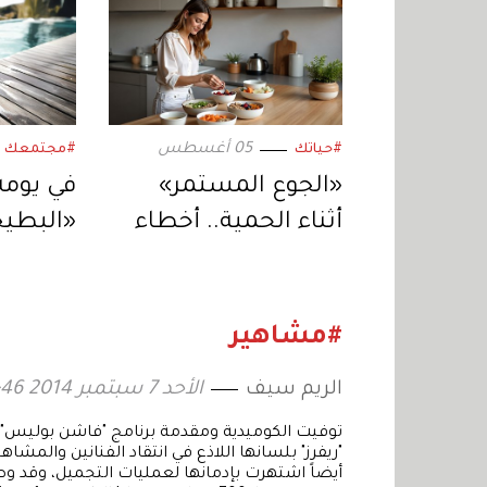
05 أغسطس
#حياتك
#مجتمعك
«الجوع المستمر»
في يومه 
أثناء الحمية.. أخطاء
«البطيخ
شائعة تمنعكِ من
الصيف 
تحقيق أهدافكِ
#مشاهير
الريم سيف
الأحد 7 سبتمبر 2014 13:46
"ريفرز" بلسانها اللاذع في انتقاد الفنانين والمش
أيضاً اشتهرت بإدمانها لعمليات التجميل، وقد وص