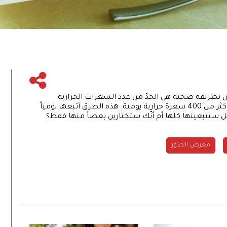
 بطريقة صحية هي الحدّ من عدد السعرات الحرارية
اليومية. تغييرات بسيطة قد تساعد في تخفيف أكثر من 400 سعرة حرارية يومية. هذه الطرق أتبعها يومياً
 هل ستتبعينها كلها أم أنّك ستختارين بعضاً منها فقط؟
معرض الصور