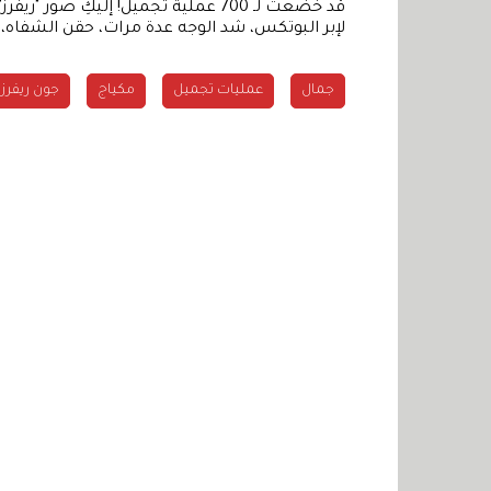
قد خضعت لـ 700 عملية تجميل! إليكِ ص
لإبر البوتكس، شد الوجه عدة مرات، حقن الشفاه،
جمال
عمليات تجميل
مكياج
جون ريفرز