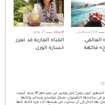
03 أغسطس
21 يوليو
#حياتك
العالمي..
المياه الغازية قد تعزز
» فاكهة
خسارة الوزن
المنعشة
توفيت الكوميدية ومقدمة برنامج "فاشن بوليس" الشهير "جون ريفرز" قبل يومين عن عمر ناهز 81 سنة. عُرفت
اهير في برنامجها التلفزيوني بشكل كوميدي وساخر، ولكنها
ل بها الحال إلى أن سخرت من نفسها ذات مرة قائلة بأنها