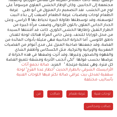
الإغلاق، بينما كانت الستائر المزينة من قماش الأوركنزا والتفتة،
مجتمعة إلى الجانبين. وكان الإطار الخشبي العلوي مرسوماً على
لوح من الخشب. نفذ التصميم دار المنزول في أبو ظبي. غرفة
الطعام لوحات وفضيات غرفة الطعام أضيفت إلى بناء البيت
لتوسعته، وقد توسطتها طاولة كبيرة تحياط بها 8 كراسي، وعلى
الجدار الجانبي الملون باللون الأرجواني وضعت مرآة كبيرة من
الطراز الثقيل بإطارها الخشبي الكوري، كانت قد أقتنتها السيدة
من محل كورايانا للتحف، وعلى جانبي المرآة هنالك لوحة للفنان
ناطق الآلوسي. أما الخزانة الجانبية فهي مليئة بأدوات المائدة من
الفضة، وقد جمعتها صاحبة المنزل على مدى أعوام من الفضيات
المغربية والإيرانية والتركية، مثل الكسكاس وأطقم الشاي
والقهوة والصحون وغيرها، وقد آثرت وضعها في هذه الخزانة لا
عرضها بحسب قولها: "لكي أتجنب الأتربة ومشقة تلميع الفضة
كل فترة، وهي عملية مزعجة." المزيد:
صالة تجمع أثاث
الأرابيسك الشرقي بالطراز الحديث
"
خطار عدنا الفرح" لوحة
سقفية لمدخل بيت عراقي
صالة تكثر فيها اللوحات الفنية
بأساليب مختلفة
لوحات فنية
غرفة طعام
صالات
فن
صالات ومجالس