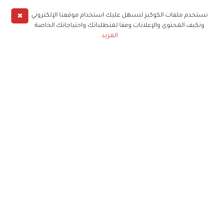
✖
نستخدم ملفات الكوكيز لنسهل عليك استخدام موقعنا الإلكتروني
ونكيف المحتوى والإعلانات وفقا لمتطلباتك واحتياجاتك الخاصة
المزيد
حملوا تطبيق
زهرة الخليج
الاشتراك للحصول على ملخص أسبوعي على بريدك
الإلكتروني