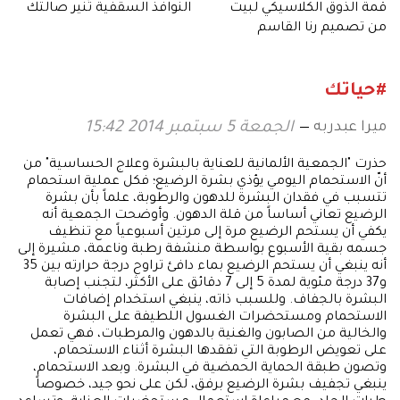
قمة الذوق الكلاسيكي لبيت
النوافذ السقفية تُنير صالتك
من تصميم رنا القاسم
#حياتك
ميرا عبدربه
الجمعة 5 سبتمبر 2014 15:42
حذرت "الجمعية الألمانية للعناية بالبشرة وعلاج الحساسية" من
أنّ الاستحمام اليومي يؤذي بشرة الرضيع؛ فكل عملية استحمام
تتسبب في فقدان البشرة للدهون والرطوبة، علماً بأن بشرة
الرضيع تعاني أساساً من قلة الدهون. وأوضحت الجمعية أنه
يكفي أن يستحم الرضيع مرة إلى مرتين أسبوعياً مع تنظيف
جسمه بقية الأسبوع بواسطة منشفة رطبة وناعمة، مشيرة إلى
أنه ينبغي أن يستحم الرضيع بماء دافئ تراوح درجة حرارته بين 35
و37 درجة مئوية لمدة 5 إلى 7 دقائق على الأكثر، لتجنب إصابة
البشرة بالجفاف. وللسبب ذاته، ينبغي استخدام إضافات
الاستحمام ومستحضرات الغسول اللطيفة على البشرة
والخالية من الصابون والغنية بالدهون والمرطبات، فهي تعمل
على تعويض الرطوبة التي تفقدها البشرة أثناء الاستحمام،
وتصون طبقة الحماية الحمضية في البشرة. وبعد الاستحمام،
ينبغي تجفيف بشرة الرضيع برفق، لكن على نحو جيد، خصوصاً