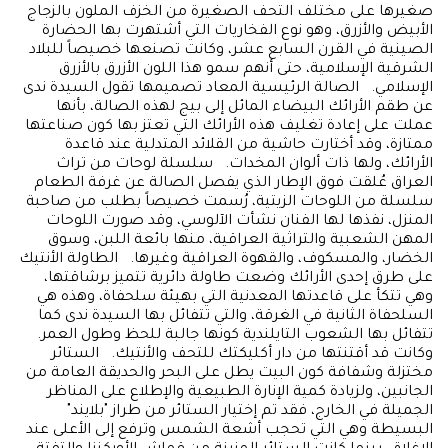
صغيرها على مختلف التحف الصغيرة من الخزف الملون بالزجاج
الأبيض والأزرق، وهو نوع الفخاريات التي أشتهرت بها الحضارة
الصينية في القرن السابع عشر، وكانت تصنعها خصيصاً للبلاد
الشرقية الإسلامية، حتى أنهم سمو هذا اللون الأزرق بالأزرق
الإسلامي. الصالة الرئيسية المعاد تصميمها تقول السيدة ندى
عن طقم الأرائك البيضاء المائل إلى بيج لهذه الصالة، بأنها
عملت على إعادة تغليف هذه الأرائك التي تعتز بها كون صناعتها
ممتازة، وقد أختارت حاشية من القلائد المتدلية عند قاعدة
الأرائك، ولها ذات ألوان المخدات. سلسلة لوحات من تراث
العراق عُلقت فوق الإطار الذي يفصل الصالة عن غرفة الطعام
سلسلة من اللوحات الزيتية، رُسمت خصيصاً بطلب من صاحبة
المنزل، نفذها لها الفنان نشأت الآلوسي، وقد صورت اللوحات
المهن الشعبية والتراثية العراقية، منها بائعة اللبن، وسوق
الخضار، والمسكوف، والقهوة العراقية وغيرها. الطاولة الأنتيك
على طرق إحدى الأرائك وضعت طاولة دائرية تتميز برشاقتها،
وهي تتكأ على قاعدتها المعدنية التي بهيئة سلحفاة، وهذه هي
السلحفاة الثانية في الغرقة، والتي تتفائل بها السيدة ندى كما
تتفائل بها الشعوب التايلندية كونها جالبة للحظ وطول العمر.
وكانت قد أقتنتها من دار أكليكتك للتحف والأنتيك. الستائر
مختزلة وشفافة كون البيت يطل على البحر والحديقة العامة من
الجانبين، ولزيادة كمية الإنارة الطبيعية والإطلاع على المناظر
الجميلة في الخارج، فقد تم إختيار الستائر من طراز "بلايند"
البسيطة وهي التي تحجب أشعة الشمس وترفع إلى الأعلى عند