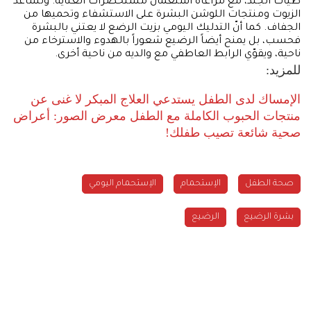
طيات الجلد، مع مراعاة استعمال مستحضرات العناية. وتساعد
الزيوت ومنتجات اللوشن البشرة على الاستشفاء وتحميها من
الجفاف. كما أنّ التدليك اليومي بزيت الرضع لا يعتني بالبشرة
فحسب، بل يمنح أيضاً الرضيع شعوراً بالهدوء والاسترخاء من
ناحية، ويقوّي الرابط العاطفي مع والديه من ناحية أخرى.
للمزيد:
الإمساك لدى الطفل يستدعي العلاج المبكر
لا غنى عن
منتجات الحبوب الكاملة مع الطفل
معرض الصور: أعراض
صحية شائعة تصيب طفلك!
صحة الطفل
الإستحمام
الإستحمام اليومي
بشرة الرضيع
الرضيع