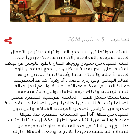
لاما عزت
5 سبتمبر 2014
نستمر بجولتها في بيت يجمع الفن والتراث ويكثر من الأعمال
الفنية الشرقية والمعاصرة والكلاسيكية، حيث حرص أصحاب
البيت السيدة ندى حمودي وزوجها الفنان ناطق الآلوسي في بيتهم
المشرف على البحر بمدينة أبو ظبي، على جمع نخبة من اللوحات
الفنية الأصلية والأنتيك، سيما وأنهما ليسا ببعيدين عن هذا
العالم الإبداعي. وفي زيارة خاصة لـ"أنا زهرة"، كنا قد أستعرضنا
جمالية البيت في مدخله وصالته الجانبية، واليوم ندخل صالة
البيت الرئيسية وكذلك غرفة الطعام، والتي كانت متناغمة
بتصاميمها بشكل لافت. الجلسة الفرنسية الصغيرة تفصل
الصالة الرئيسية للبيت في الطابق الارضي الصالة الجانبية جلسة
صغيرة من الكراسي الصغيرة الفرنسية المُحاكة، و التي تقول
السيدة ندى عنها: "أنا أحب الجلسات الصغيرة جداً، ففيها
حميمية وأثاثها من الأنتيك وهو الطراز المفضل لدي." لذا أختارت
هذا النوع من الأثاث في هذه المساحة تعلوها مجموعة من
المخدات المصممة خصيصاً لها، وقد وضعت أمامها طاولة