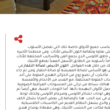
فهو يناسب جميع الأذواق خاصة تلك التي تفضل الأسلوب
لى نقاوة ونظافة اللون الأبيض للأثاث. وفي محطتنا الأخيرة
 ناطق الآلوسي الذي يجمع الفن والأساليب المختلفة للأثاث
اً بأسلوبه عن الطابق الأسفل المعبأ بقطع الأنتيك
لك من خلال هذه العوامل.
اللون الأبيض لصالة التلفاز
في
بيض هو الأساس لصالة المعيشة أو صالة التلفاز، ومن ثم جاء
. فأختارت أن تضع زوج من الخزائن الهندي الملونة على أحد
الملونة المختلفة، مع العديد من الأحجام والأقمشة
ان هنالك بساط من تراثي من المنسوجات العراقية الصوفية
 الألوان البهيجة ذاتها. أما اللوحات الفنية، فهي أيضاً تم
، وهي لوحات لشاكر الآلوسي وضرغام الألوسي وكذلك لوحة
دى في عيد الحب. هذا بالإضافة إلى بعض المرايا بشكل الكف
والذي يشغل النظام القديم من الكاسيتات الكلاسيكية
سطية فكانت من الخشب الأنتيك، وهي مغطاة بوشاح هندي