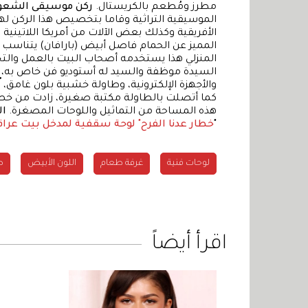
مطرز ومُطعم بالكريستال.
ركن موسيقى الشع
الموسيقية التراثية وقاما بتخصيص هذا الركن له
الأفريقية وكذلك بعض الآلات من أمريكا اللاتينية
المميز عن الحمام فاصل أبيض (بارافان) يتناسب 
المنزلي هذا يستخدمه أصحاب البيت بالعمل والتخط
السيدة موظفة والسيد له أستوديو فن خاص به، لذ
والأجهزة الإلكترونية، وطاولة خشبية بلون غامق
كما أتصلت بالطاولة مكتبة صغيرة، زادت من خصوصي
هذه المساحة من التماثيل واللوحات المصغرة.
ال
"
خطار عدنا الفرح" لوحة سقفية لمدخل بيت عرا
لوحات فنية
غرفة طعام
اللون الأبيض
ص
اقرأ أيضاً