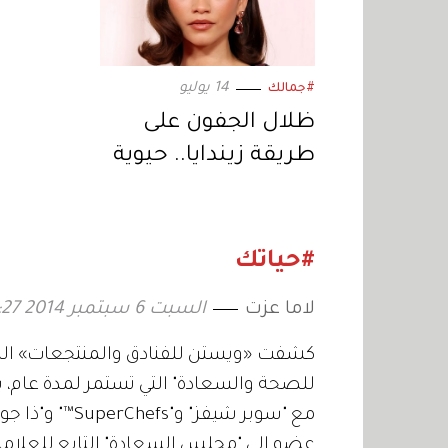
14 يوليو
#جمالك
ظلال الجفون على
طريقة زيندايا.. حيوية
واختلاف
#حياتك
لاما عزت
السبت 6 سبتمبر 2014 15:27
كشفت «ويستن للفنادق والمنتجعات» النق
للصحة والسعادة" التي تستمر لمدة عام، ب
عضو إلى "مجلس السعادة" التابع للعلام