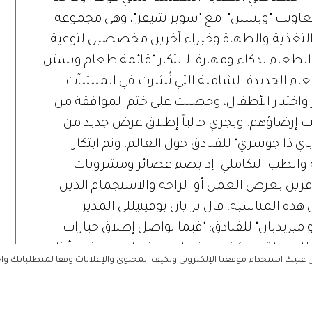
تعاونت "ويستن" مع "سوبر شيفز"، وهي مجموعة
التغذية والطهاة وخبراء آخرين مخصصين لتوعية
لطعام بذكاء ومهارة، لابتكار "قائمة طعام ويستن
ام الجديدة الشاملة التي نُشرت في المنشآت
ر واختبار الأطفال، وحصلت على ختم الموافقة من
إرضاؤهم. ويجري حالياً إطلاق عرض جديد من
 ذا جوسري" للفنادق حول العالم. وتم ابتكار
ية والطب التكاملي. إذ يضم عصائر ومشروبات
ين بغرض العمل أو الراحة والاستجمام الذين
ذه المناسبة، قال برايان بوفينيللي المدير
 ميريديان" للفنادق: "فيما نواصل إطلاق خيارات
ار حملة «حركة ويستن للصحة والسعادة»، رأينا
ليك استخدام موقعنا الإلكتروني ونكيف المحتوى والإعلانات وفقا لمتطلباتك وا
ديدين تم إعدادهما خصيصاً وبعناية لمساعدة
 الأكل خلال السفر. وقد قطع كل من «سوبر