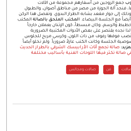
وب
جمع الزوجين من أسفارهم مجموعة من الآلات
ا، فنجد آلة الجوزة من مصر من مناطق أصوان، والطبول
 وذلك إلى جوار مقعد يشابه الطراز البدوي. وتفصل هذا الركن
أيضاً مع الجلسة البيضاء.
المكتب الملحق بالصالة
المكتب
يط والرسم، وكان مبسطاً، كون الإثنان يعملان خارجاً
ا نجده يقتصر على بعض الأدوات المكتبية الضرورية
، نُصب فوقها رفوف من ذات اللون، وكرسي مريح للجلوس.
ة الجلسة وكانت الكتب عازلاً ضرورياً. ولم تخلو أيضاً
مزيد:
صالة تجمع أثاث الأرابيسك الشرقي بالطراز الحديث
قي
صالة تكثر فيها اللوحات الفنية بأساليب مختلفة
الات
فن
صالات ومجالس