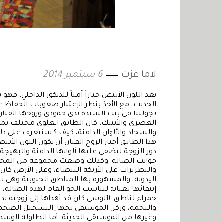
لاما عزت
6 سبتمبر 2014
يعد اللون الأبيض خياراً آمناً للديكور الداخلي، 
الحديث، مع الأخذ بنظر الإعتبار صعوبات الحفاظ ع
بجولتنا في بيت السيدة ندى حمودي وزوجها الفنان
العصري والأنتيك، كان الطابق العلوي مختلف تمام
والسجاد والألوان الدافئة، كيف ؟ سنتعرف على ذ
هذا الطابق أختار الزوج الفنان أن يكون اللون الأ
دور الزوجة لتضفي عليها ألوانها الدافئة والبهيجة
جوانب الصالة، وكذلك وضعت مجموعة من المخدات 
والتطريزات على الأريكة البيضاء، وعلى الأرض ك
اليدوية، والمشهورة بها المناطق الجنوبية وهي تحمل
إنتقائها بعناية لتناسب الجو العام لهذه الصالة
حمراء لناطق الآلوسي كان قد أهداها إلى زوجته ن
والنجمة، وركن الموسيقى بجهاز التسجيل الضخم 
وغيرها من الموسيقى الحديثة. أما الطاولة الو