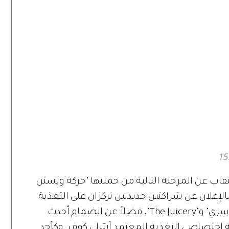
اب عن المرحلة التالية من حملتها "حركة ويستن
الإعلان عن شراكتين جديدتين تركزان على التغذية
مع "سوبر شيفز" و"SuperChefs™" و"ذا جوسري" و"The Juicery"، فضلاً عن انضمام أحدث
ة اختصاصي التغذية المعتمد آشلي كوف. وكأحد