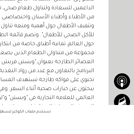
الداعمين للسعادة ولتناول طعام صحي، 
من الأطباء وأطباء الأسنان واختصاصيي 
وتثقيف الأطفال حول أهمية ومتعة تناول ا
للأكل الصحي للأطفال". وتضم قائمة الطع
حول العالم، ثمانية أطباق خاصة من ابتكا
مجموعة من متناولي الطعام الذين يصعب 
العصائر الطازجة بعنوان "ويستن فريش باي
البرنامج بالتعاون مع عدد من رواد التغذ
تحتوي على فواكه طازجة تستهدف المسافر
يبحثون عن خيارات صحية أثناء السفر. وفي ه
العالمي للعلامة التجارية في "ويستن" و"لو
الصحة والسعادة المبتكرة لضيوفنا في إط
نستخدم ملفات الكوكيز لنسهل ع
في ذلك فرصة مناسبة لإطلاق برنامجين ج
الضيوف على مواصلة عاداتهم الصحية في