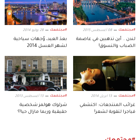
#مجتمعك
#مجتمعك
08 أغسطس 2015
28 يوليو 2014
لندن .. أين تذهبين في عاصمة
بعدَ العيد، وُجهات سياحية
الضباب والتسوق!
لشهر العسل 2014
#مجتمعك
#مجتمعك
13 ابريل 2014
13 أغسطس 2013
غرائب المنتجعات: اكتشفي
شرلوك هولمز شخصية
فياجرا لتقوية لشعر!
حقيقية وربما مازال حيا!؟