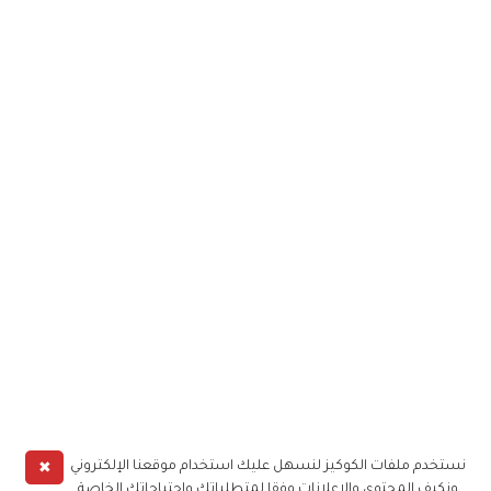
✖
نستخدم ملفات الكوكيز لنسهل عليك استخدام موقعنا الإلكتروني
ونكيف المحتوى والإعلانات وفقا لمتطلباتك واحتياجاتك الخاصة