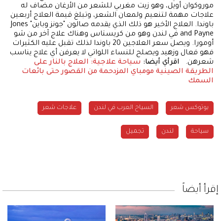
موروكوان أويل، وهو زيت مغربي للشعر من الأرغان مضاف له
علاجات مهمة لتنعيم ولمعان الشعر، وتبلغ قيمة العلاج أربعين
باوندا. العلاج الأخير هو ذلك الذي يقدمه صالون "جونز وباين" Jones
and Payne في لندن وهو من كريستاس وهناك علاج آخر من شو
أومورا. ويصل سعر العلاجين 20 باوندا لذلك تقبل عليه الكثيرات
فهو فعال وزهيد ويصلح للنساء اللواتي لا يعرفن أي علاج يناسب
شعرهن.
اقرأي أيضا:
سياحة علاجية: العلاج بالنار على
الطريقة الصينية
مومباي المزدحمة من القصور حتى بائعات
السمك
بوتوكس شعر
السياح العرب في لندن
علاجات شعر
سياحة
لندن
تجميل
إقرأ أيضاً