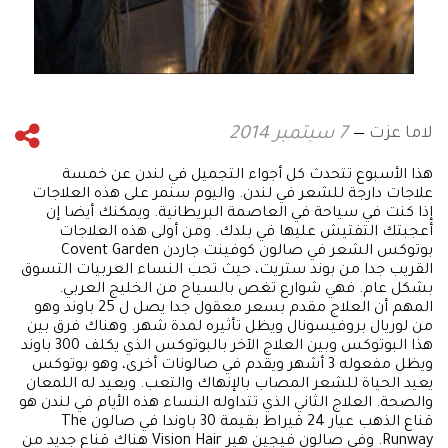
لاما عزت
7 سبتمبر 2014
هذا الأسبوع تتحدث كل أجواء التجميل في لندن عن خمسة
علاجات دارجة للشعر في لندن. واليوم سنمر على هذه العلاجات
إذا كنت في سياحة في العاصمة البريطانية. ويمكنك أيضا إن
أعجبتك التفتيش عليها في بلدك. ومن أولى هذه العلاجات
بوتوكس الشعر في صالون كوفينت جاردن Covent Garden
القريب جدا من بوند ستريت، حيث تحب النساء العربيات التسوق
بشكل عام. فهي شوارع تغص بالسياح من الخليج العربي.
المهم أن العلاج مقدم بسعر معقول جدا يصل ل 25 باوند وهو
من لوريال بروفيسونال ويظل تأثيره لمدة شهر. وهناك فرق بين
هذا البوتوكس وبين العلاج الآخر بالبوتوكس الذي يكلف 300 باوند
ويظل مفعوله 3 أشهر ويقدم في صالونات أخرى، وهو بوتوكس
يعيد الحياة للشعر المصاب بالإنهاك والتعب. ويعيد له اللمعان
والصحة. العلاج الثاني الذي تتداوله النساء هذه الأيام في لندن هو
قناع الذهب عيار 24 قيراط بقيمة 30 باوندا في صالون The
Runway. وفي صالون فيجين هير Vision Hair هناك قناع جديد من